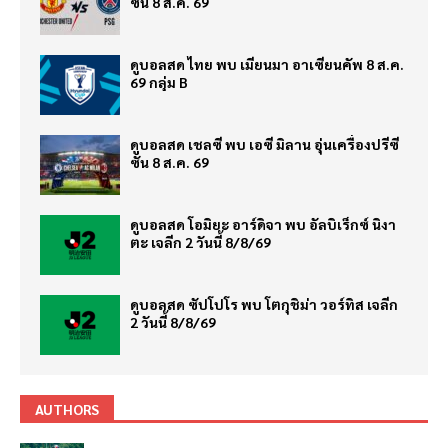
ซั่น 8 ส.ค. 69
ดูบอลสด ไทย พบ เมียนมา อาเซียนคัพ 8 ส.ค.
69 กลุ่ม B
ดูบอลสด เชลซี พบ เอซี มิลาน อุ่นเครื่องปรีซี
ซั่น 8 ส.ค. 69
ดูบอลสด โอมิยะ อาร์ดิจา พบ อัลบิเร็กซ์ นิงา
ตะ เจลีก 2 วันนี้ 8/8/69
ดูบอลสด ซัปโปโร พบ โตกุชิม่า วอร์ทิส เจลีก
2 วันนี้ 8/8/69
AUTHORS