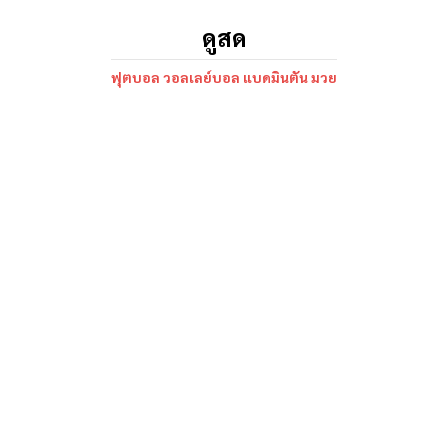
ดูสด
ฟุตบอล วอลเลย์บอล แบดมินตัน มวย