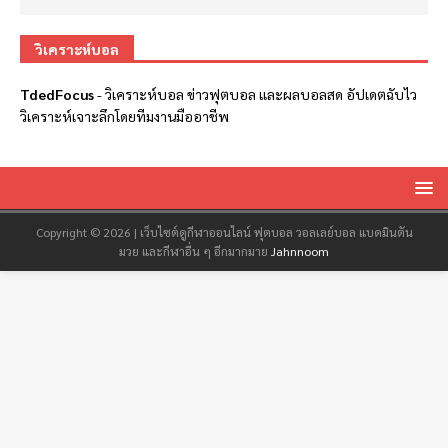
วิเคราะห์บอล
TdedFocus
-
วิเคราะห์บอล
ข่าวฟุตบอล และผลบอลสด อัปเดตฉับไว
วิเคราะห์เจาะลึกโดยทีมงานมืออาชีพ
Copyright © 2026 | เว็บไซต์ดูกีฬาออนไลน์ ฟุตบอล วอลเลย์บอล แบดมินตัน
มวย และกีฬาอื่น ๆ อีกมากมาย
Jahnnoom