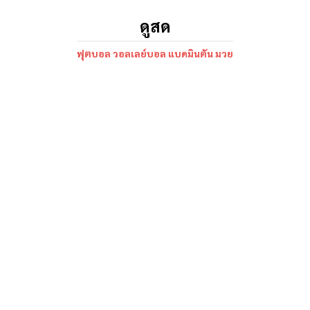
ดูสด
ฟุตบอล วอลเลย์บอล แบดมินตัน มวย