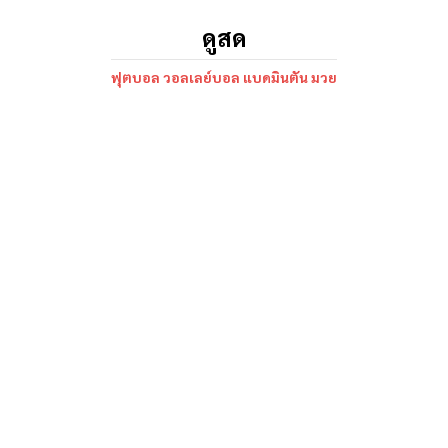
ดูสด
ฟุตบอล วอลเลย์บอล แบดมินตัน มวย