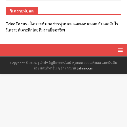
วิเคราะห์บอล
TdedFocus
-
วิเคราะห์บอล
ข่าวฟุตบอล และผลบอลสด อัปเดตฉับไว
วิเคราะห์เจาะลึกโดยทีมงานมืออาชีพ
Copyright © 2026 | เว็บไซต์ดูกีฬาออนไลน์ ฟุตบอล วอลเลย์บอล แบดมินตัน
มวย และกีฬาอื่น ๆ อีกมากมาย
Jahnnoom