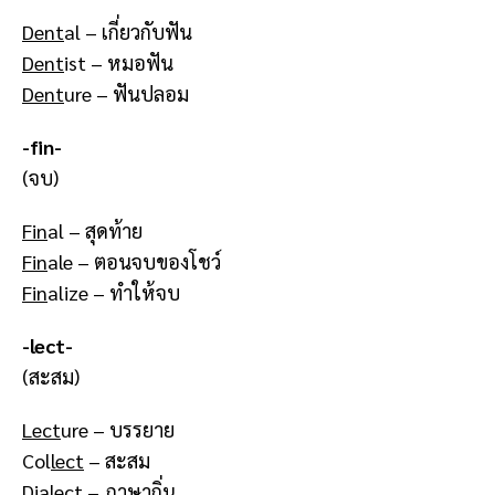
Dent
al – เกี่ยวกับฟัน
Dent
ist – หมอฟัน
Dent
ure – ฟันปลอม
-fin-
(จบ)
Fin
al – สุดท้าย
Fin
ale – ตอนจบของโชว์
Fin
alize – ทำให้จบ
-lect-
(สะสม)
Lect
ure – บรรยาย
Col
lect
– สะสม
Dia
lect
– ภาษาถิ่น