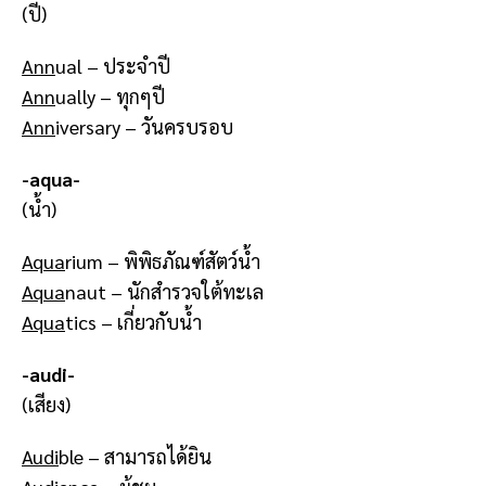
(ปี)
Ann
ual – ประจำปี
Ann
ually – ทุกๆปี
Ann
iversary – วันครบรอบ
-aqua-
(น้ำ)
Aqua
rium – พิพิธภัณฑ์สัตว์น้ำ
Aqua
naut – นักสำรวจใต้ทะเล
Aqua
tics – เกี่ยวกับน้ำ
-audi-
(เสียง)
Audi
ble – สามารถได้ยิน