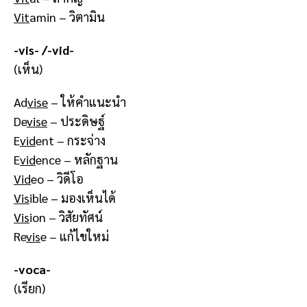
Vit
amin – วิตามิน
-vis- /-vid-
(เห็น)
Ad
vise
– ให้คำแนะนำ
De
vise
– ประดิษฐ์
E
vid
ent – กระจ่าง
E
vid
ence – หลักฐาน
Vid
eo – วิดีโอ
Vis
ible – มองเห็นได้
Vis
ion – วิสัยทัศน์
Re
vis
e – แก้ไขใหม่
-voca-
(เรียก)