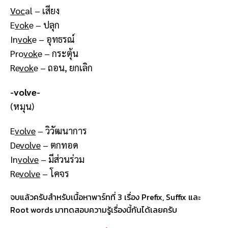
Voc
al – เสียง
E
vok
e – ปลุก
In
vok
e – อุทธรณ์
Pro
vok
e – กระตุ้น
Re
vok
e – ถอน, ยกเลิก
-volve-
(หมุน)
E
volve
– วิวัฒนาการ
De
volve
– ตกทอด
In
volve
– มีส่วนร่วม
Re
volve
– โคจร
จบแล้วครับสำหรับเนื้อหาพาร์ทที่ 3 เรื่อง Prefix, Suffix และ
Root words มาทดสอบความรู้เรื่องนี้กันได้เลยครับ