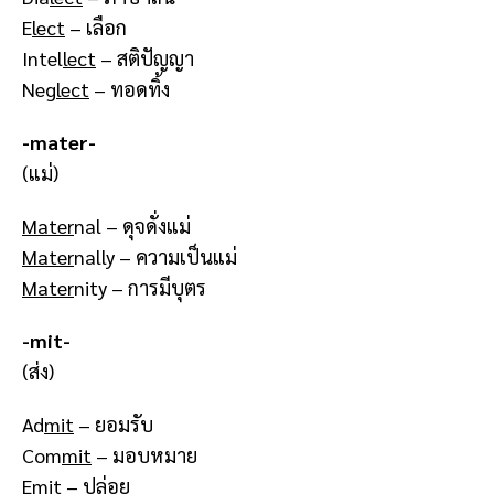
E
lect
– เลือก
Intel
lect
– สติปัญญา
Neg
lect
– ทอดทิ้ง
-mater-
(แม่)
Mater
nal – ดุจดั่งแม่
Mater
nally – ความเป็นแม่
Mater
nity – การมีบุตร
-mit-
(ส่ง)
Ad
mit
– ยอมรับ
Com
mit
– มอบหมาย
E
mit
– ปล่อย