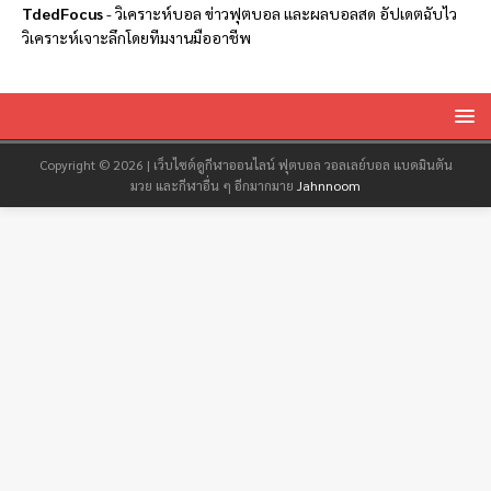
TdedFocus
-
วิเคราะห์บอล
ข่าวฟุตบอล และผลบอลสด อัปเดตฉับไว
วิเคราะห์เจาะลึกโดยทีมงานมืออาชีพ
Copyright © 2026 | เว็บไซต์ดูกีฬาออนไลน์ ฟุตบอล วอลเลย์บอล แบดมินตัน
มวย และกีฬาอื่น ๆ อีกมากมาย
Jahnnoom