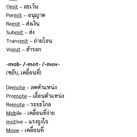
O
mit
– ละเว้น
Per
mit
– อนุญาต
Re
mit
– ส่งเงิน
Sub
mit
– ส่ง
Trans
mit
– ถ่ายโอน
Vo
mit
– สำรอก
-mob- /-mot- /-mov-
(ขยับ, เคลื่อนที่)
De
mote
– ลดตำแหน่ง
Pro
mote
– เลื่อนตำแหน่ง
Re
mote
– ระยะไกล
Mob
ile – เคลื่อนที่ง่าย
mot
ive – แรงจูงใจ
Move
– เคลื่อนที่