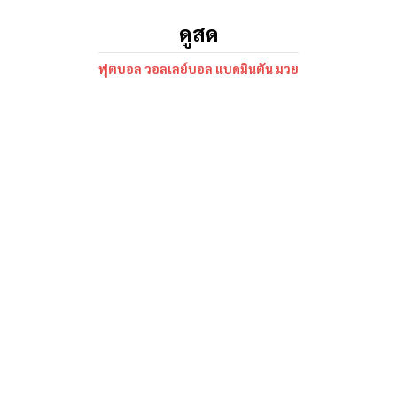
ดูสด
ฟุตบอล วอลเลย์บอล แบดมินตัน มวย