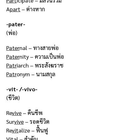
Part
icipate – มีส่วนร่วม
A
part
– ต่างหาก
-pater-
(พ่อ)
Pater
nal – ทางสายพ่อ
Pater
nity – ความเป็นพ่อ
Patr
iarch – พระสังฆราช
Patr
onym – นามสกุล
-vit- /-vivo-
(ชีวิต)
Re
vive
– คืนชีพ
Sur
vive
– รอดชีวิต
Re
vit
alize – ฟื้นฟู
Vit
al – สำคัญ