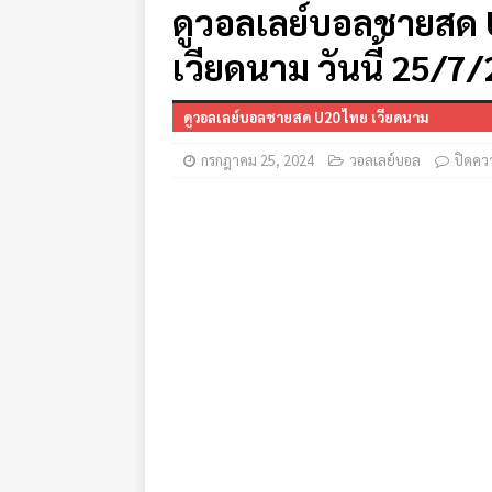
ดูวอลเลย์บอลชายสด 
เวียดนาม วันนี้ 25/7
ดูวอลเลย์บอลชายสด U20 ไทย เวียดนาม
กรกฎาคม 25, 2024
วอลเลย์บอล
ปิดคว