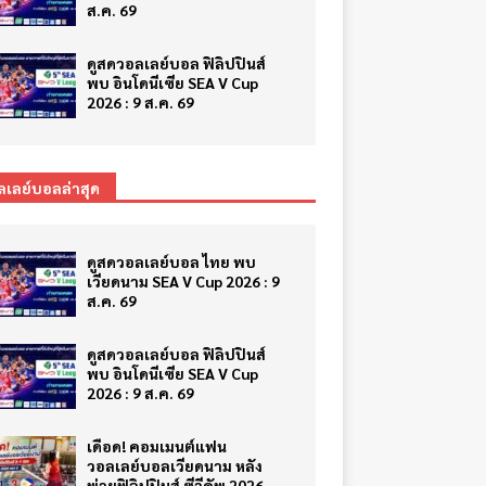
ส.ค. 69
ดูสดวอลเลย์บอล ฟิลิปปินส์
พบ อินโดนีเซีย SEA V Cup
2026 : 9 ส.ค. 69
ลเลย์บอลล่าสุด
ดูสดวอลเลย์บอล ไทย พบ
เวียดนาม SEA V Cup 2026 : 9
ส.ค. 69
ดูสดวอลเลย์บอล ฟิลิปปินส์
พบ อินโดนีเซีย SEA V Cup
2026 : 9 ส.ค. 69
เดือด! คอมเมนต์แฟน
วอลเลย์บอลเวียดนาม หลัง
พ่ายฟิลิปปินส์ ซีวีคัพ 2026