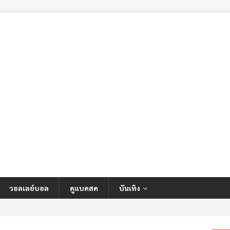
วอลเลย์บอล
ดูแบดสด
บันเทิง