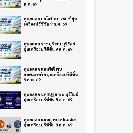
ส.ค. 69
ดูบอลสด ยะโฮร์ พบ เชลซี อุ่น
เครื่องปรีซีซั่น 9 ส.ค. 69
ดูบอลสด ราชบุรี พบ บุรีรัมย์
อุ่นเครื่องปรีซีซั่น 9 ส.ค. 69
ดูบอลสด แมนซิตี้ พบ
แอต.มาดริด อุ่นเครื่องปรีซีซั่น
9 ส.ค. 69
ดูบอลสด นครปฐม พบ บุรีรัมย์
อุ่นเครื่องปรีซีซั่น 8 ส.ค. 69
ดูบอลสด แมนยู พบ เปแอสเช
อุ่นเครื่องปรีซีซั่น 8 ส.ค. 69