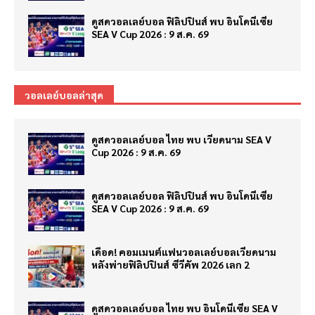
ดูสดวอลเลย์บอล ฟิลิปปินส์ พบ อินโดนีเซีย
SEA V Cup 2026 : 9 ส.ค. 69
วอลเลย์บอลล่าสุด
ดูสดวอลเลย์บอล ไทย พบ เวียดนาม SEA V
Cup 2026 : 9 ส.ค. 69
ดูสดวอลเลย์บอล ฟิลิปปินส์ พบ อินโดนีเซีย
SEA V Cup 2026 : 9 ส.ค. 69
เดือด! คอมเมนต์แฟนวอลเลย์บอลเวียดนาม
หลังพ่ายฟิลิปปินส์ ซีวีคัพ 2026 เลก 2
ดูสดวอลเลย์บอล ไทย พบ อินโดนีเซีย SEA V