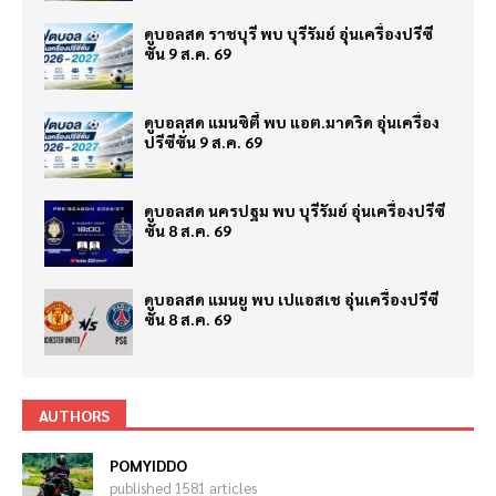
ดูบอลสด ราชบุรี พบ บุรีรัมย์ อุ่นเครื่องปรีซี
ซั่น 9 ส.ค. 69
ดูบอลสด แมนซิตี้ พบ แอต.มาดริด อุ่นเครื่อง
ปรีซีซั่น 9 ส.ค. 69
ดูบอลสด นครปฐม พบ บุรีรัมย์ อุ่นเครื่องปรีซี
ซั่น 8 ส.ค. 69
ดูบอลสด แมนยู พบ เปแอสเช อุ่นเครื่องปรีซี
ซั่น 8 ส.ค. 69
AUTHORS
POMYIDDO
published 1581 articles