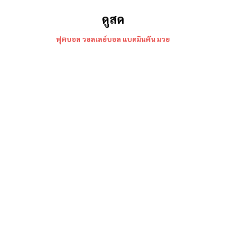
ดูสด
ฟุตบอล วอลเลย์บอล แบดมินตัน มวย