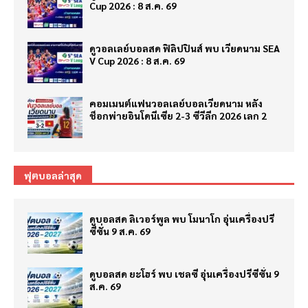
Cup 2026 : 8 ส.ค. 69
ดูวอลเลย์บอลสด ฟิลิปปินส์ พบ เวียดนาม SEA
V Cup 2026 : 8 ส.ค. 69
คอมเมนต์แฟนวอลเลย์บอลเวียดนาม หลัง
ช็อกพ่ายอินโดนีเซีย 2-3 ซีวีลีก 2026 เลก 2
ฟุตบอลล่าสุด
ดูบอลสด ลิเวอร์พูล พบ โมนาโก อุ่นเครื่องปรี
ซีซั่น 9 ส.ค. 69
ดูบอลสด ยะโฮร์ พบ เชลซี อุ่นเครื่องปรีซีซั่น 9
ส.ค. 69