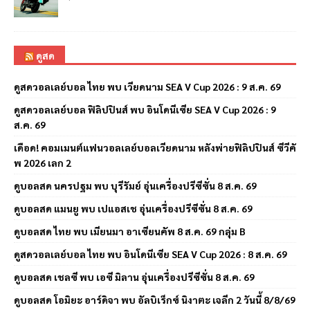
ดูสด
ดูสดวอลเลย์บอล ไทย พบ เวียดนาม SEA V Cup 2026 : 9 ส.ค. 69
ดูสดวอลเลย์บอล ฟิลิปปินส์ พบ อินโดนีเซีย SEA V Cup 2026 : 9
ส.ค. 69
เดือด! คอมเมนต์แฟนวอลเลย์บอลเวียดนาม หลังพ่ายฟิลิปปินส์ ซีวีคั
พ 2026 เลก 2
ดูบอลสด นครปฐม พบ บุรีรัมย์ อุ่นเครื่องปรีซีซั่น 8 ส.ค. 69
ดูบอลสด แมนยู พบ เปแอสเช อุ่นเครื่องปรีซีซั่น 8 ส.ค. 69
ดูบอลสด ไทย พบ เมียนมา อาเซียนคัพ 8 ส.ค. 69 กลุ่ม B
ดูสดวอลเลย์บอล ไทย พบ อินโดนีเซีย SEA V Cup 2026 : 8 ส.ค. 69
ดูบอลสด เชลซี พบ เอซี มิลาน อุ่นเครื่องปรีซีซั่น 8 ส.ค. 69
ดูบอลสด โอมิยะ อาร์ดิจา พบ อัลบิเร็กซ์ นิงาตะ เจลีก 2 วันนี้ 8/8/69