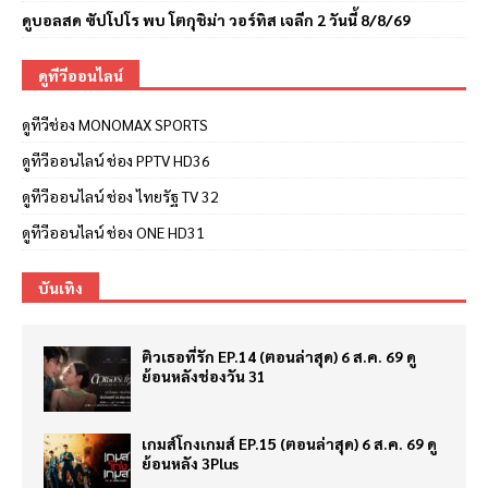
ดูบอลสด ซัปโปโร พบ โตกุชิม่า วอร์ทิส เจลีก 2 วันนี้ 8/8/69
ดูทีวีออนไลน์
ดูทีวีช่อง MONOMAX SPORTS
ดูทีวีออนไลน์ ช่อง PPTV HD36
ดูทีวีออนไลน์ ช่อง ไทยรัฐ TV 32
ดูทีวีออนไลน์ ช่อง ONE HD31
บันเทิง
ติวเธอที่รัก EP.14 (ตอนล่าสุด) 6 ส.ค. 69 ดู
ย้อนหลังช่องวัน 31
เกมส์โกงเกมส์ EP.15 (ตอนล่าสุด) 6 ส.ค. 69 ดู
ย้อนหลัง 3Plus