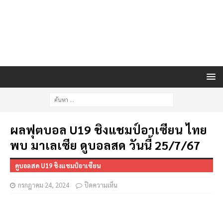
ผลฟุตบอล U19 ชิงแชมป์อาเซียน ไทย
พบ มาเลเซีย ดูบอลสด วันนี้ 25/7/67
ดูบอลสด U19 ชิงแชมป์อาเซียน
กรกฎาคม 24, 2024
ปิดความเห็น