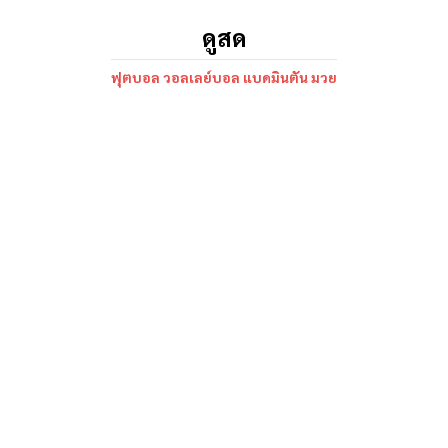
ดูสด
ฟุตบอล วอลเลย์บอล แบดมินตัน มวย