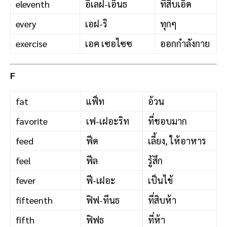
eleventh
อิเลฝ-เอ็นธ
ที่สิบเอ็ด
every
เอฝ-ริ
ทุกๆ
exercise
เอค เซอไซซ
ออกกำลังกาย
F
fat
แฟ็ท
อ้วน
favorite
เฟ-เฝอะริท
ที่ชอบมาก
feed
ฟีด
เลี้ยง, ให้อาหาร
feel
ฟีล
รู้สึก
fever
ฟี-เฝอะ
เป็นไข้
fifteenth
ฟิฟ-ทีนธ
ที่สิบห้า
fifth
ฟิฟธ
ที่ห้า