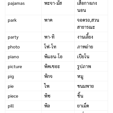
pajamas
พะจา-มัส
เสื้อกางเกง
นอน
park
พาค
จอดรถ,สวน
สาธารณะ
party
พา-ทิ
งานเลี้ยง
photo
โฟ-โท
ภาพถ่าย
piano
พิแอน-โอ
เปียโน
picture
พิคเชอะ
รูปภาพ
pig
พิกจ
หมู
pie
ไพ
ขนมพาย
piece
พิซ
ชิ้น
pill
พิล
ยาเม็ด