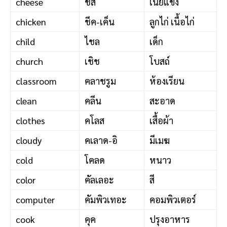
cheese
ชีส
เนยแข็ง
chicken
ชีค-เค็น
ลูกไก่ เนื้อไก่
child
ไชล
เด็ก
church
เชิช
โบสถ์
classroom
คลาชรูม
ห้องเรียน
clean
คลีน
สะอาด
clothes
คโลส
เสื้อผ้า
cloudy
คเลาด-อิ
มีเมฆ
cold
โคลด
หนาว
color
คัลเลอะ
สี
computer
คัมพิวเทอะ
คอมพิวเตอร์
cook
คุค
ปรุงอาหาร