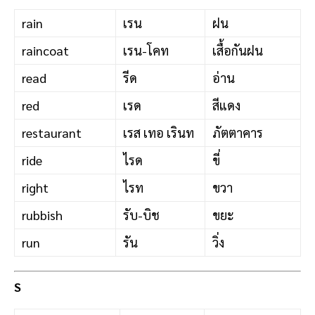
rain
เรน
ฝน
raincoat
เรน-โคท
เสื้อกันฝน
read
รีด
อ่าน
red
เรด
สีแดง
restaurant
เรส เทอ เรินท
ภัตตาคาร
ride
ไรด
ขี่
right
ไรท
ขวา
rubbish
รับ-บิช
ขยะ
run
รัน
วิ่ง
S