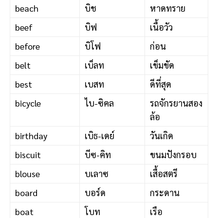
beach
บิช
หาดทราย
beef
บิฟ
เนื้อวัว
before
บิโฟ
ก่อน
belt
เบ็ลท
เข็มขัด
best
เบสท
ดีที่สุด
bicycle
ไบ-ซิคล
รถจักรยานสอง
ล้อ
birthday
เบิธ-เดย์
วันเกิด
biscuit
บีซ-คิท
ขนมปังกรอบ
blouse
บเลาซ
เสื้อสตรี
board
บอร์ด
กระดาน
boat
โบท
เรือ