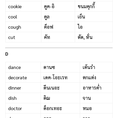
cookie
คูค-อิ
ขนมคุกกี้
cool
คูล
เย็น
cough
ค็อฟ
ไอ
cut
คัท
ตัด, หั่น
D
dance
ดานซ
เต้นรำ
decorate
เดค-โอะเรท
ตกแต่ง
dinner
ดีนเนอะ
อาหารค่ำ
dish
ดิฌ
จาน
doctor
ด็อกเทอะ
หมอ