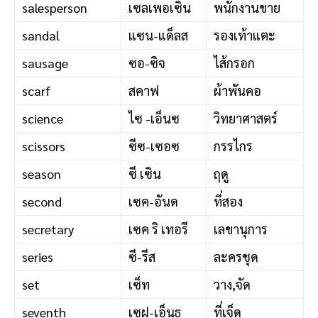
salesperson
เซลเพอเซิน
พนักงานขาย
sandal
แซน-แด็ลส
รองเท้าแตะ
sausage
ซอ-ซิจ
ไส้กรอก
scarf
สคาฟ
ผ้าพันคอ
science
ไซ -เอ็นซ
วิทยาศาสตร์
scissors
ซีซ-เซอซ
กรรไกร
season
ซี เซิน
ฤดู
second
เซค-อันด
ที่สอง
secretary
เซค ริ เทอรี
เลขานุการ
series
ซี-รีส
ละครชุด
set
เซ็ท
วาง,จัด
seventh
เซฝ-เอ็นธ
ที่เจ็ด