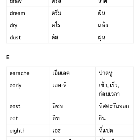
draw
ดรอ
วาด
dream
ดรีม
ฝัน
dry
ดไร
แห้ง
dust
ดัส
ฝุ่น
E
earache
เอียเอค
ปวดหู
early
เออ-ลิ
เช้า, เร็ว,
ก่อนเวลา
east
อีซท
ทิศตะวันออก
eat
อีท
กิน
eighth
เอธ
ที่แปด