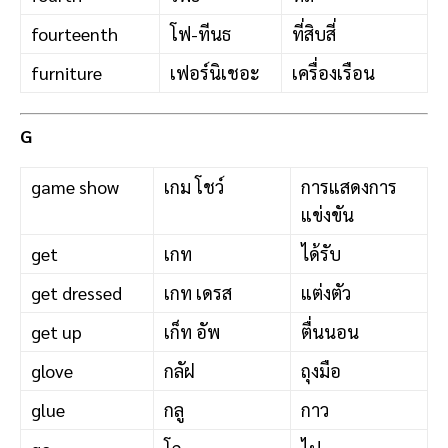
fourteenth
โฟ-ทีนธ
ที่สิบสี่
furniture
เฟอร์นิเชอะ
เครื่องเรือน
G
game show
เกม โชว์
การแสดงการ
แข่งขัน
get
เกท
ได้รับ
get dressed
เกท เดรส
แต่งตัว
get up
เก็ท อัพ
ตื่นนอน
glove
กลัฝ
ถุงมือ
glue
กลู
กาว