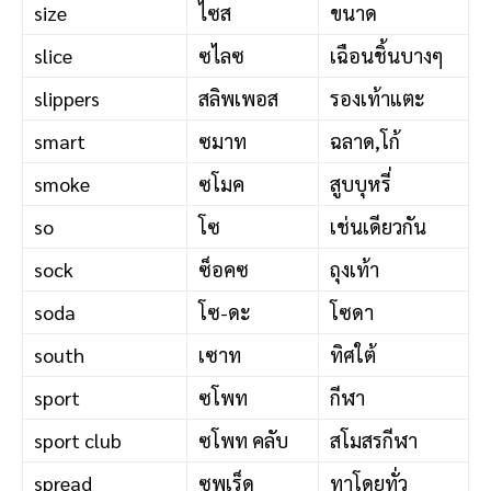
size
ไซส
ขนาด
slice
ซไลซ
เฉือนชิ้นบางๆ
slippers
สลิพเพอส
รองเท้าแตะ
smart
ซมาท
ฉลาด,โก้
smoke
ซโมค
สูบบุหรี่
so
โซ
เช่นเดียวกัน
sock
ซ็อคซ
ถุงเท้า
soda
โซ-ดะ
โซดา
south
เซาท
ทิศใต้
sport
ซโพท
กีฬา
sport club
ซโพท คลับ
สโมสรกีฬา
spread
ซพเร็ด
ทาโดยทั่ว