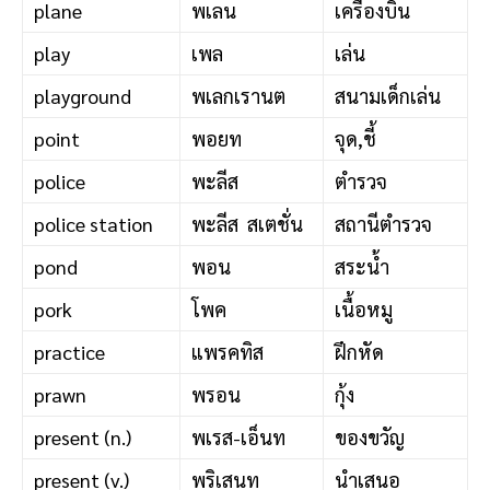
plane
พเลน
เครื่องบิน
play
เพล
เล่น
playground
พเลกเรานต
สนามเด็กเล่น
point
พอยท
จุด,ชี้
police
พะลีส
ตำรวจ
police station
พะลีส สเตชั่น
สถานีตำรวจ
pond
พอน
สระน้ำ
pork
โพค
เนื้อหมู
practice
แพรคทิส
ฝึกหัด
prawn
พรอน
กุ้ง
present (n.)
พเรส-เอ็นท
ของขวัญ
present (v.)
พริเสนท
นำเสนอ