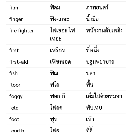
film
ฟิลม
ภาพยนตร์
finger
ฟิง-เกอะ
นิ้วมือ
fire fighter
ไฟเออะ ไฟ
พนักงานดับเพลิง
เทอะ
first
เฟริชท
ที่หนึ่ง
first-aid
เฟิชทเอด
ปฐมพยาบาล
fish
ฟิฌ
ปลา
floor
ฟโล
พื้น
foggy
ฟอก-กิ
เต็มไปด้วยหมอก
fold
โฟลด
พับ,ทบ
foot
ฟุท
เท้า
fourth
โฟธ
ที่สี่