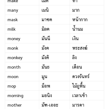
make
เมค
ทำ
many
เมนิ
มาก
mask
มาซค
หน้ากาก
milk
มิลค
น้ำนม
money
มันนี
เงิน
monk
มังค
พระสงฆ์
monkey
มังคิ
ลิง
month
มันธ
เดือน
moon
มูน
ดวงจันทร์
mop
ม็อพ
ไม้ถูพื้น
morning
มอนิง
เวลาเช้า
mother
มัฑ-เออะ
มารดา