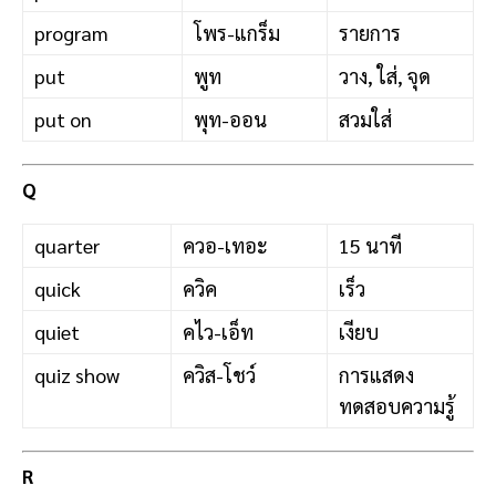
program
โพร-แกร็ม
รายการ
put
พูท
วาง, ใส่, จุด
put on
พุท-ออน
สวมใส่
Q
quarter
ควอ-เทอะ
15 นาที
quick
ควิค
เร็ว
quiet
คไว-เอ็ท
เงียบ
quiz show
ควิส-โชว์
การแสดง
ทดสอบความรู้
R