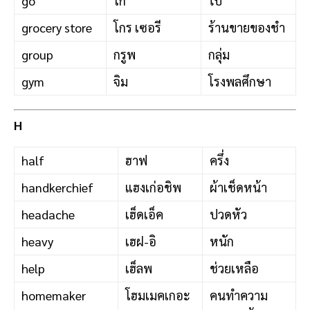
go
โก
ไป
grocery store
โกร เซอรี
ร้านขายของชำ
group
กรูพ
กลุ่ม
gym
จิม
โรงพลศึกษา
H
half
ฮาฟ
ครึ่ง
handkerchief
แฮงเก่อชิพ
ผ้าเช็ดหน้า
headache
เฮ็ดเอ็ค
ปวดหัว
heavy
เฮฝ-อิ
หนัก
help
เฮ็ลพ
ช่วยเหลือ
homemaker
โฮมเมคเกอะ
คนทำความ