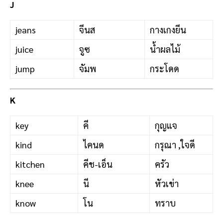
J
jeans
จีนส
กางเกงยีน
juice
จูซ
น้ำผลไม้
jump
จัมพ
กระโดด
K
key
คี
กุญแจ
kind
ไคนด
กรุณา ,ใจดี
kitchen
คีช-เอ็น
ครัว
knee
นี
หัวเข่า
know
โน
ทราบ