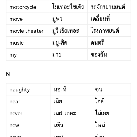
motorcycle
โมเทอะไซเคิล
รถจักรยานยนต์
move
มูฟว
เคลื่อนที่
movie theater
มูวี เธียเทอะ
โรงภาพยนต์
music
มยู-สิค
ดนตรี
my
มาย
ของฉัน
N
naughty
นอ-ทิ
ซน
near
เนีย
ใกล้
never
เนฝ-เออะ
ไม่เคย
new
นยิว
ใหม่
news
นยูส
ข่าว