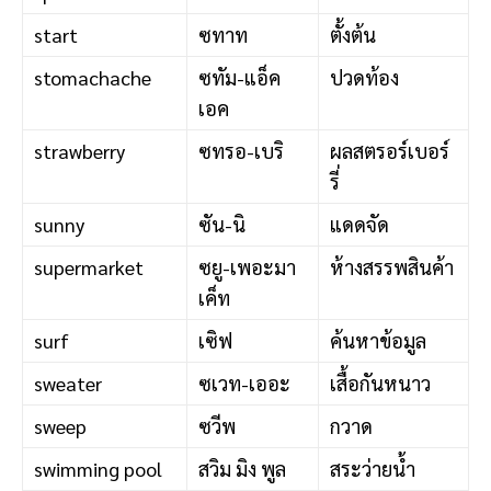
start
ซทาท
ตั้งต้น
stomachache
ซทัม-แอ็ค
ปวดท้อง
เอค
strawberry
ซทรอ-เบริ
ผลสตรอร์เบอร์
รี่
sunny
ซัน-นิ
แดดจัด
supermarket
ซยู-เพอะมา
ห้างสรรพสินค้า
เค็ท
surf
เซิฟ
ค้นหาข้อมูล
sweater
ซเวท-เออะ
เสื้อกันหนาว
sweep
ซวีพ
กวาด
swimming pool
สวิม มิง พูล
สระว่ายน้ำ