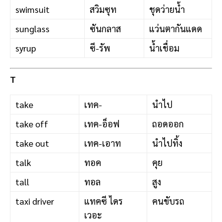
swimsuit
สวิมซุท
ชุดว่ายน้ำ
sunglass
ซันกลาส
แว่นตากันแดด
syrup
ซี-รัพ
น้ำเชื่อม
T
take
เทค-
นำไป
take off
เทค-อ็อฟ
ถอดออก
take out
เทค-เอาท
นำไปทิ้ง
talk
ทอค
คุย
tall
ทอล
สูง
taxi driver
แทคซี ไดร
คนขับรถ
เวอะ