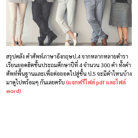
สรุปคลัง คําศัพท์ภาษาอังกฤษป.4 จากหลากหลายตำรา
เรียนยอดฮิตชั้นประถมศึกษาปีที่ 4 จำนวน 300 คำ ทั้งคำ
ศัพท์พื้นฐานและเพื่อต่อยอดไปสู่ชั้น ป.5 จะมีคำไหนบ้าง
มาดูไปพร้อมๆ กันเลยครับ
(แจกฟรีไฟล์ pdf และไฟล์
word)