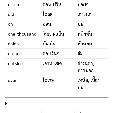
often
ออฟ-เฟิน
บ่อยๆ
old
โอลด
เก่า, แก่
on
ออน
บน
one thousand
วันเธา-แส็น
หนึ่งพัน
onion
อัน-ยัน
หัวหอม
orange
ออ-เร็นจ
ส้ม
outside
เอาท-ไซด
ข้างนอก,
ภายนอก
over
โอเวอ
เหนือ, เบื้อง
บน
P