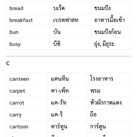
bread
บเร็ด
ขนมปัง
breakfast
เบรคฟาสท
อาหารมื้อเช้า
bun
บัน
ขนมปังก้อน
busy
บีซิ
ยุ่ง, มีธุระ
C
canteen
แคนทีน
โรงอาหาร
carpet
คา-เพ็ท
พรม
carrot
แค-รัท
หัวผักกาดแดง
carry
แค-ริ
ถือ
cartoon
คาร์ทูน
การ์ตูน