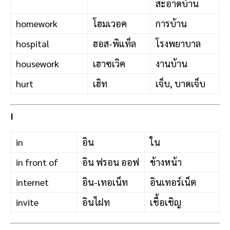
สะอาดบ้าน
homework
โฮมเวอค
การบ้าน
hospital
ฮอส-พิแท็ล
โรงพยาบาล
housework
เฮาซเวิค
งานบ้าน
hurt
เฮิท
เจ็บ, บาดเจ็บ
I
in
อิน
ใน
in front of
อิน ฟรอน ออฟ
ข้างหน้า
internet
อิน-เทอเน็ท
อินเทอร์เน็ต
invite
อินไฝท
เชื้อเชิญ