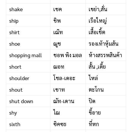
shake
เชค
เขย่า,สั่น
ship
ชิพ
เรือใหญ่
shirt
เฌิท
เสื้อเชิ้ต
shoe
ฌูช
รองเท้าหุ้มส้น
shopping mall
ชอพ พิง มอล
ห้างสรรพสินค้า
short
ฌอท
สั้น ,เตี้ย
shoulder
โชล-เดอะ
ไหล่
shout
เชาท
ตะโกน
shut down
ฌัท-เดาน
ปิด
shy
ไฌ
ขี้อาย
sixth
ซิคซธ
ที่หก