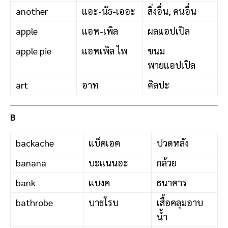
another
แอะ-นัธ-เออะ
สิ่งอื่น, คนอื่น
apple
แอพ-เพิล
ผลแอปเปิล
apple pie
แอพเพิล ไพ
ขนม
พายแอปเปิล
art
อาท
ศิลปะ
B
backache
แบ็คเอค
ปวดหลัง
banana
บะแนนอะ
กล้วย
bank
แบงค
ธนาคาร
bathrobe
บาธโรบ
เสื้อคลุมอาบ
น้ำ