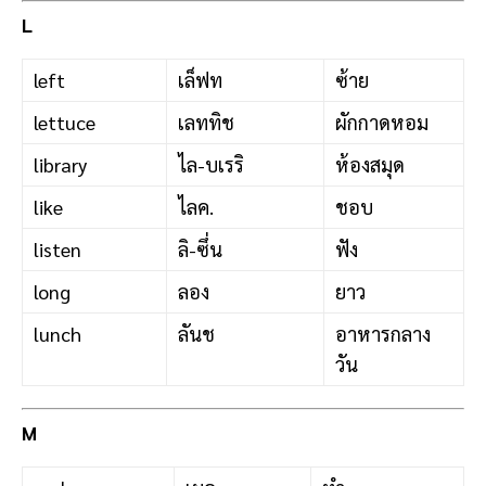
L
left
เล็ฟท
ซ้าย
lettuce
เลททิช
ผักกาดหอม
library
ไล-บเรริ
ห้องสมุด
like
ไลค.
ชอบ
listen
ลิ-ซึ่น
ฟัง
long
ลอง
ยาว
lunch
ลันช
อาหารกลาง
วัน
M