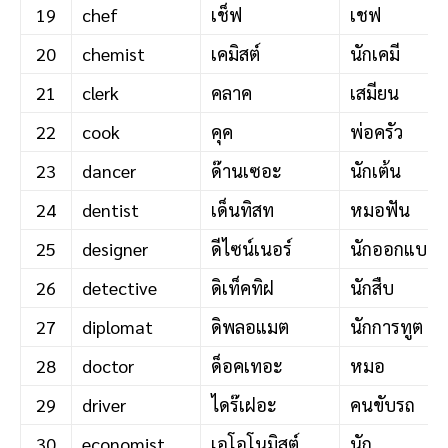
19
chef
เช็ฟ
เชฟ
20
chemist
เคมิสต์
นักเคมี
21
clerk
คลาค
เสมียน
22
cook
คุค
พ่อครัว
23
dancer
ด๊านเซอะ
นักเต้น
24
dentist
เด็นทิสท
หมอฟัน
25
designer
ดีไซน์เนอร์
นักออกแบบ
26
detective
ดิเท็คทิฝ
นักสืบ
27
diplomat
ดิพลอแมต
นักการทูต
28
doctor
ด็อคเทอะ
หมอ
29
driver
ไดร๊เฝอะ
คนขับรถ
30
economist
เอโอโนมิสต์
นัก