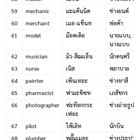
59
mechanic
มะแค๊นนิค
ช่างยนต์
60
merchant
เมอ-แช็นท
พ่อค้า
61
model
ม๊อดเดิล
นายแบบ,
นางแบบ
62
musician
มิว-สีฌแอ็น
นักดนตรี
63
nurse
เนิส
พยาบาล
64
painter
เพ๊นเทอะ
ช่างทาสี
65
pharmacist
ฟามะซิซท
เภสัชกร
66
photographer
ฟะท๊อกกระ
ช่างถ่ายรูป
เฟอะ
67
pilot
ไพ๊เลิท
นักบิน
68
plumber
พลั๊มเมอะ
ช่างประปา