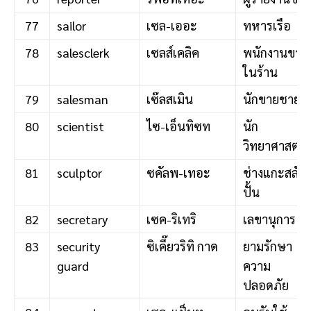
77
sailor
เซล-เออะ
ทหารเรือ
78
salesclerk
เซลส์เคลิค
พนักงานขาย
ในร้าน
79
salesman
เซ๊ลสเมิน
นักขายชาย
80
scientist
ไซ-เอ็นทิซท
นัก
วิทยาศาสตร์
81
sculptor
ซคัลพ-เทอะ
ช่างแกะสลัก,
ปั้น
82
secretary
เซค-ริเทริ
เลขานุการ
83
security
ซิเคี๊ยวริทิ กาด
ยามรักษา
guard
ความ
ปลอดภัย