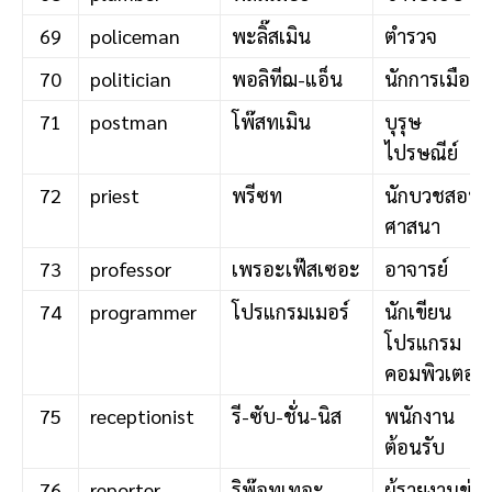
69
policeman
พะลิ๊สเมิน
ตำรวจ
70
politician
พอลิทีฌ-แอ็น
นักการเมือง
71
postman
โพ๊สทเมิน
บุรุษ
ไปรษณีย์
72
priest
พรีซท
นักบวชสอน
ศาสนา
73
professor
เพรอะเฟ๊สเซอะ
อาจารย์
74
programmer
โปรแกรมเมอร์
นักเขียน
โปรแกรม
คอมพิวเตอร์
75
receptionist
รี-ซับ-ชั่น-นิส
พนักงาน
ต้อนรับ
76
reporter
ริพ๊อทเทอะ
ผู้รายงานข่าว