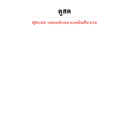
ดูสด
ฟุตบอล วอลเลย์บอล แบดมินตัน มวย