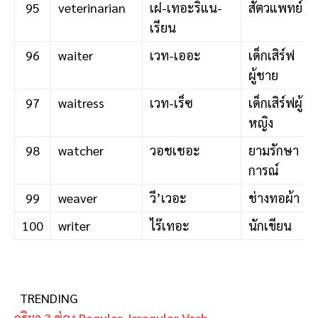
95
veterinarian
เฝ-เทอะริแน-
สัตวแพทย์
เรียน
96
waiter
เวท-เออะ
เด็กเสิร์ฟ
ผู้ชาย
97
waitress
เวท-เร็ซ
เด็กเสิร์ฟผู้
หญิง
98
watcher
วอชเชอะ
ยามรักษา
การณ์
99
weaver
วี’เวอะ
ช่างทอผ้า
100
writer
ไร๊เทอะ
นักเขียน
TRENDING
กริยา 3 ช่อง Regular-Irregular Verb