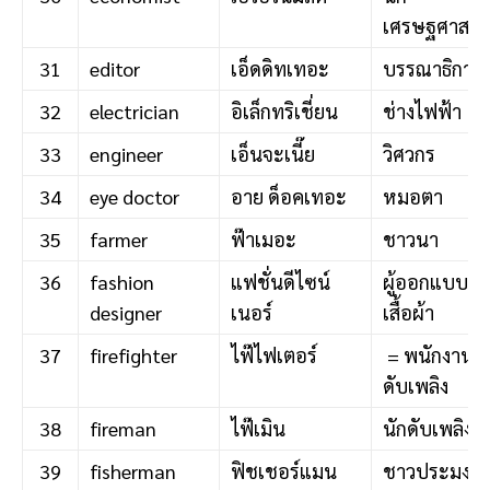
เศรษฐศาสตร
31
editor
เอ็ดดิทเทอะ
บรรณาธิการ
32
electrician
อิเล็กทริเชี่ยน
ช่างไฟฟ้า
33
engineer
เอ็นจะเนี๊ย
วิศวกร
34
eye doctor
อาย ด็อคเทอะ
หมอตา
35
farmer
ฟ๊าเมอะ
ชาวนา
36
fashion
แฟชั่นดีไซน์
ผู้ออกแบบ
designer
เนอร์
เสื้อผ้า
37
firefighter
ไฟ๊ไฟเตอร์
= พนักงาน
ดับเพลิง
38
fireman
ไฟ๊เมิน
นักดับเพลิง
39
fisherman
ฟิชเชอร์แมน
ชาวประมง