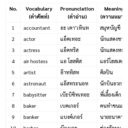
No.
Vocabulary
Pronunciation
Meaning
(คำศัพท์)
(คำอ่าน)
(ความหมาย)
1
accountant
อะ เคา’เทินท
สมุหบัญชี
2
actor
แอ็คเทอะ
นักแสดงชาย
3
actress
แอ็คทริส
นักแสดงหญิง
4
air hostess
แอ โฮสติส
แอร์โฮสเตส
5
artist
อ๊าททิสท
ศิลปิน
6
astronaut
แอ๊สทระนอท
นักบินอวกาศ
7
babysitter
เบ๊ะบิซิทเทอะ
พี่เลี้ยงเด็ก
8
baker
เบคเกอร์
คนทำขนมปัง
9
banker
แบงค์เกอร์
นายธนาคาร
10
barber
บ๊าเบอะ
ช่างตัดผม