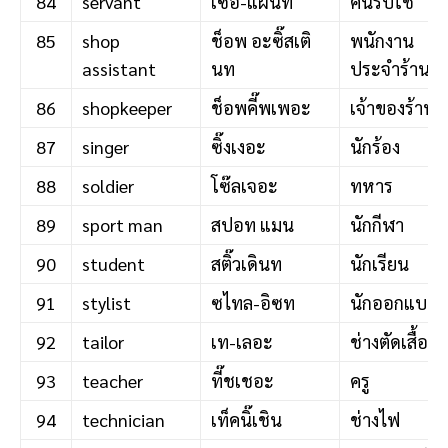
84
servant
เซอ-แฝ็นท
คนรับใช้
85
shop
ช็อพ อะซิ๊สเติ
พนักงาน
assistant
นท
ประจำร้าน
86
shopkeeper
ช็อพคี๊พเพอะ
เจ้าของร้าน
87
singer
ซิ๊งเงอะ
นักร้อง
88
soldier
โซ๊ลเจอะ
ทหาร
89
sport man
สปอท แมน
นักกีฬา
90
student
สติ๊วเดินท
นักเรียน
91
stylist
ซไทล-อิซท
นักออกแบบ
92
tailor
เท-เลอะ
ช่างตัดเสื้อ
93
teacher
ที๊ชเชอะ
ครู
94
technician
เท็คนิ๊เชิน
ช่างไฟ