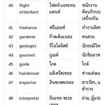
40
flight
ไฟลท์ แอทเทน
พนักงาน
attendant
แดนท์
ต้อนรับบน
เครื่องบิน
41
freelance
ฟรีแลนซ์
ทำงานอิสระ
42
gardener
ก๊าดเดินเนอะ
คนสวน
43
geologist
จีโอโลจิสต์
นักธรณีวิทยา
44
gourmet
กูเมต์
นักชิมอาหาร
45
guide
ไกด
ไกด์
46
hairdresser
แฮ๊เดร็สเซอะ
ช่างแต่งผม
47
inspector
อินซเพคเทอะ
สารวัตร, นาย
ตำรวจ
48
interpreter
อินเทอ-พเระ
ล่าม, ผู้แปล
เทอะ