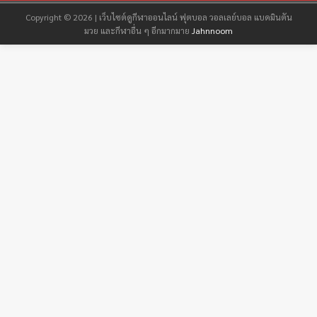
Copyright © 2026 | เว็บไซต์ดูกีฬาออนไลน์ ฟุตบอล วอลเลย์บอล แบดมินตัน
มวย และกีฬาอื่น ๆ อีกมากมาย
Jahnnoom