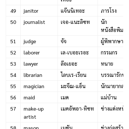
49
janitor
แจ๊นนิเทอะ
ภารโรง
50
journalist
เจอ-แนะลิซท
นัก
หนังสือพิมพ์
51
judge
จัจ
ผู้พิพากษา
52
laborer
เล-เบอะเรอะ
กรรมกร
53
lawyer
ล๊อเยอะ
ทนาย
54
librarian
ไลบเร-เรียน
บรรณารักษ์
55
magician
มะจีฌ-แอ็น
นักมายากล
56
maid
เมด
แม่บ้าน
57
make-up
เมคอัพอา-ทิซท
ช่างแต่งหน้า
artist
58
mason
เมซัน
ช่างก่อสร้าง