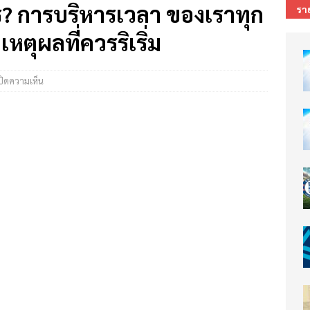
? การบริหารเวลา ของเราทุก
รา
ือเหตุผลที่ควรริเริ่ม
ปิดความเห็น