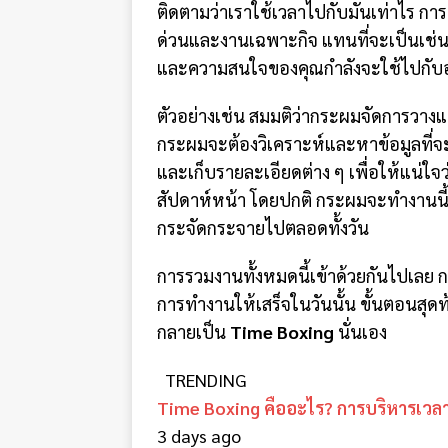
ติดตามว่าเราใช้เวลาไปกับมันเท่าไร กา
ด่วนและงานเฉพาะกิจ แทนที่จะเป็นเช่นน
และความสนใจของคุณกำลังจะใช้ไปกับ
ตัวอย่างเช่น สมมติว่ากระผมจัดการวาง
กระผมจะต้องวิเคราะห์และหาข้อมูลที่จะล
และเก็บรายละเอียดต่าง ๆ เพื่อให้แน
สัปดาห์หน้า โดยปกติ กระผมจะทำงานนี้ต
กระจัดกระจายไปตลอดทั้งวัน
การรวมงานทั้งหมดนี้เข้าด้วยกันไปเลย 
การทำงานให้เสร็จในวันนั้น ขั้นตอนสุด
กลายเป็น
Time Boxing
นั่นเอง
TRENDING
Time Boxing คืออะไร? การบริหารเวลา ของ
3 days ago