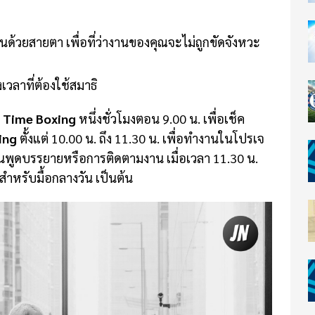
้วยสายตา เพื่อที่ว่างานของคุณจะไม่ถูกขัดจังหวะ
เวลาที่ต้องใช้สมาธิ
ง
Time Boxing
หนึ่งชั่วโมงตอน 9.00 น. เพื่อเช็ค
ing
ตั้งแต่ 10.00 น. ถึง 11.30 น. เพื่อทำงานในโปรเจ
ึ้นพูดบรรยายหรือการติดตามงาน เมื่อเวลา 11.30 น.
สำหรับมื้อกลางวัน เป็นต้น