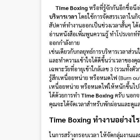
Time Boxing
หรือที่รู้จักกันอีกชื่
บริหารเวลา
โดยใช้การจัดสรรเวลาในกิจก
สัปดาห์ทำงานออกเป็นช่วงเวลาสั้นๆ ได้อ
อ่านหนังสือเพิ่มพูนความรู้ ทำโปรเจกท์ท
ออกกำลังกาย
เช่นเดียวกับกลยุทธ์การบริหารเวลาส่วนใ
และทำความเข้าใจได้ดีขึ้นว่าเวลาของ
เฉพาะวัยที่อายุเข้าใกล้เลข 3 (รวมทั้งตัว
รู้สึกเหนื่อยหน่าย หรือหมดไฟ (Burn out) 
เหนื่อยหน่าย หรือหมดไฟให้หนักขึ้นไป
ได้ด้วยการทำ
Time Boxing
ครับ นอกจา
คุณจะได้จัดเวลาสำหรับพักผ่อนและดูแล
Time Boxing ทำงานอย่างไร
ในการสร้างกรอบเวลา ให้จัดกลุ่มงานแล