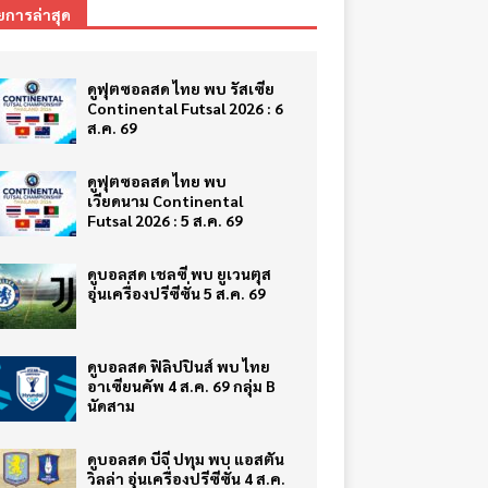
ยการล่าสุด
ดูฟุตซอลสด ไทย พบ รัสเซีย
Continental Futsal 2026 : 6
ส.ค. 69
ดูฟุตซอลสด ไทย พบ
เวียดนาม Continental
Futsal 2026 : 5 ส.ค. 69
ดูบอลสด เชลซี พบ ยูเวนตุส
อุ่นเครื่องปรีซีซั่น 5 ส.ค. 69
ดูบอลสด ฟิลิปปินส์ พบ ไทย
อาเซียนคัพ 4 ส.ค. 69 กลุ่ม B
นัดสาม
ดูบอลสด บีจี ปทุม พบ แอสตัน
วิลล่า อุ่นเครื่องปรีซีซั่น 4 ส.ค.