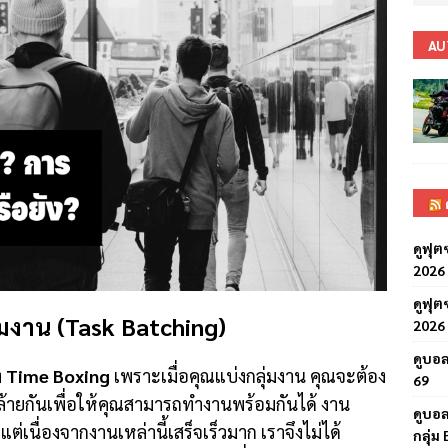
AU
ดูฟุต
2026 
ดูฟุ
่มงาน (Task Batching)
2026 
ดูบอล
ง
Time Boxing
เพราะเมื่อคุณแบ่งกลุ่มงาน คุณจะต้อง
69
ายกันเพื่อให้คุณสามารถทำงานพร้อมกันได้ งาน
ดูบอล
 แต่เนื่องจากงานเหล่านี้เสร็จเร็วมาก เราจึงไม่ได้
กลุ่ม