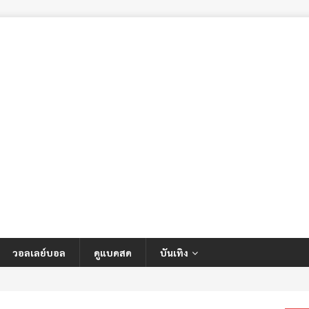
วอลเลย์บอล
ดูแบดสด
บันเทิง