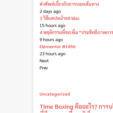
คำศัพท์เกี่ยวกับการบอกเส้นทาง
2 days ago
3 วิธีแคปหน้าจอ Mac
15 hours ago
4 พฤติกรรมที่จะเพิ่ม “ประสิทธิภาพก
9 hours ago
Elementor #1656
23 hours ago
Next
Prev
Uncategorized
Time Boxing คืออะไร? การบริ