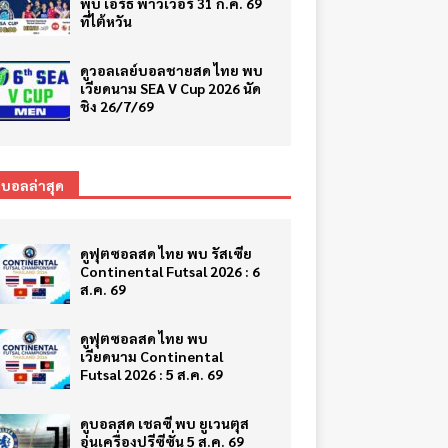
พบ เอิร์ธ พาวเว่อร์ 31 ก.ค. 69
ที่ไต้หวัน
ดูวอลเลย์บอลชายสด ไทย พบ
เวียดนาม SEA V Cup 2026 นัด
ชิง 26/7/69
ตบอลล่าสุด
ดูฟุตซอลสด ไทย พบ รัสเซีย
Continental Futsal 2026 : 6
ส.ค. 69
ดูฟุตซอลสด ไทย พบ
เวียดนาม Continental
Futsal 2026 : 5 ส.ค. 69
ดูบอลสด เชลซี พบ ยูเวนตุส
อุ่นเครื่องปรีซีซั่น 5 ส.ค. 69