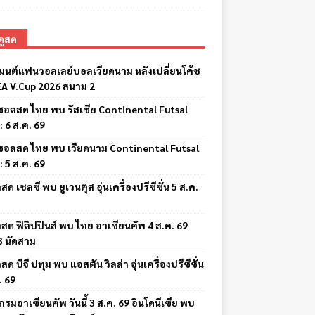
ดูสด
มนต์แฟนวอลเลย์บอลเวียดนาม หลังเปลี่ยนโค้ช
EA V.Cup 2026 สนาม 2
ซอลสด ไทย พบ รัสเซีย Continental Futsal
: 6 ส.ค. 69
ตซอลสด ไทย พบ เวียดนาม Continental Futsal
: 5 ส.ค. 69
สด เชลซี พบ ยูเวนตุส อุ่นเครื่องปรีซีซั่น 5 ส.ค.
สด ฟิลิปปินส์ พบ ไทย อาเซียนคัพ 4 ส.ค. 69
 B นัดสาม
สด บีจี ปทุม พบ แอสตัน วิลล่า อุ่นเครื่องปรีซีซั่น
. 69
รมอาเซียนคัพ วันนี้ 3 ส.ค. 69 อินโดนีเซีย พบ