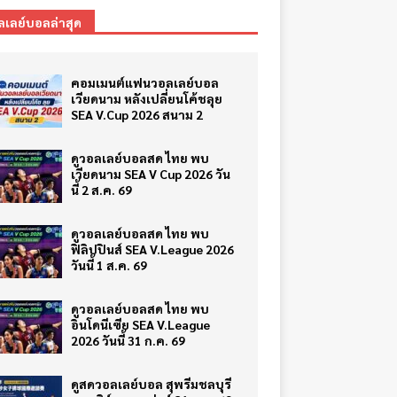
ลเลย์บอลล่าสุด
คอมเมนต์แฟนวอลเลย์บอล
เวียดนาม หลังเปลี่ยนโค้ชลุย
SEA V.Cup 2026 สนาม 2
ดูวอลเลย์บอลสด ไทย พบ
เวียดนาม SEA V Cup 2026 วัน
นี้ 2 ส.ค. 69
ดูวอลเลย์บอลสด ไทย พบ
ฟิลิปปินส์ SEA V.League 2026
วันนี้ 1 ส.ค. 69
ดูวอลเลย์บอลสด ไทย พบ
อินโดนีเซีย SEA V.League
2026 วันนี้ 31 ก.ค. 69
ดูสดวอลเลย์บอล สุพรีมชลบุรี