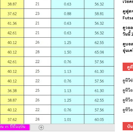
เวียด
ดูฟุ
Futsa
ดูวอ
วันนี้
ดูบอล
อุ่นเค
ดูท
ดูทีว
ดูทีว
ดูทีวี
ดูทีว
บัน