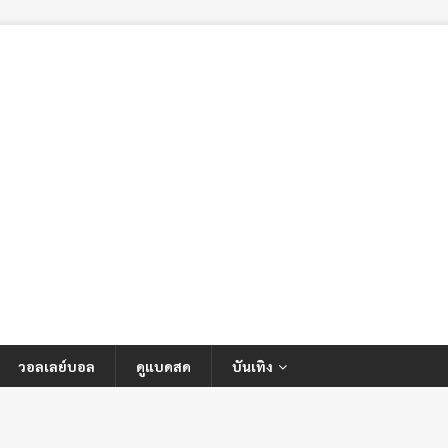
วอลเลย์บอล
ดูแบดสด
บันเทิง