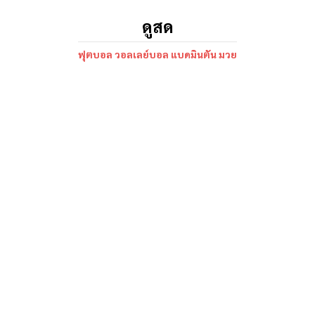
ดูสด
ฟุตบอล วอลเลย์บอล แบดมินตัน มวย