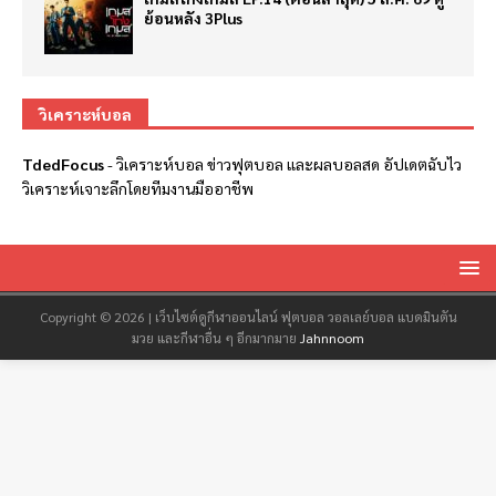
ย้อนหลัง 3Plus
วิเคราะห์บอล
TdedFocus
-
วิเคราะห์บอล
ข่าวฟุตบอล และผลบอลสด อัปเดตฉับไว
วิเคราะห์เจาะลึกโดยทีมงานมืออาชีพ
Copyright © 2026 | เว็บไซต์ดูกีฬาออนไลน์ ฟุตบอล วอลเลย์บอล แบดมินตัน
มวย และกีฬาอื่น ๆ อีกมากมาย
Jahnnoom