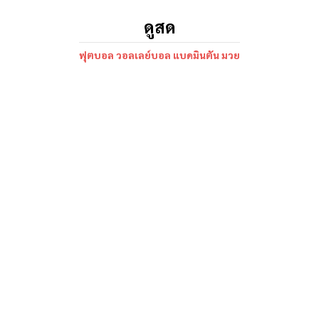
ดูสด
ฟุตบอล วอลเลย์บอล แบดมินตัน มวย