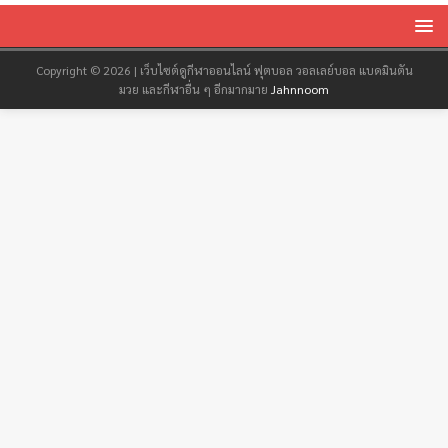
Copyright © 2026 | เว็บไซต์ดูกีฬาออนไลน์ ฟุตบอล วอลเลย์บอล แบดมินตัน
มวย และกีฬาอื่น ๆ อีกมากมาย
Jahnnoom