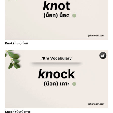
Knot (น็อท) น็อต
Knock (น็อค) เคาะ