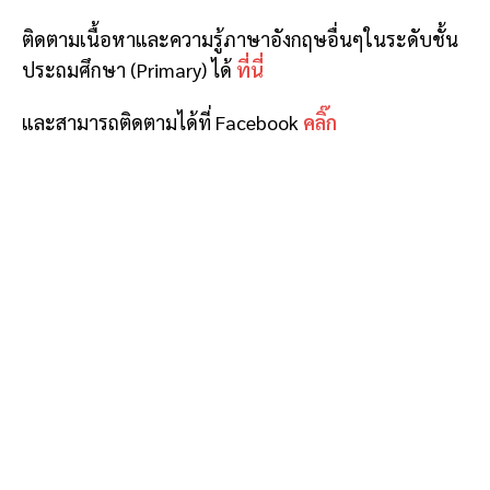
ติดตามเนื้อหาและความรู้ภาษาอังกฤษอื่นๆในระดับชั้น
ประถมศึกษา (Primary) ได้
ที่นี่
และสามารถติดตามได้ที่ Facebook
คลิ๊ก