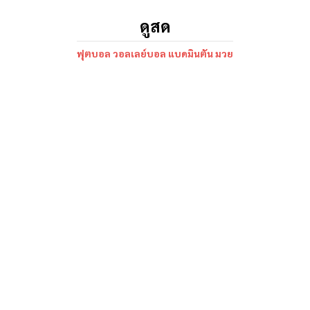
ดูสด
ฟุตบอล วอลเลย์บอล แบดมินตัน มวย