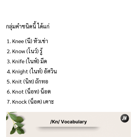
กลุ่มคำชนิดนี้ ได้แก่
Knee (นี) หัวเข่า
Know (โนว์) รู้
Knife (ไนฟ์) มีด
Knight (ไนท์) อัศวิน
Knit (นิท) ถักทอ
Knot (น็อท) น็อต
Knock (น็อค) เคาะ