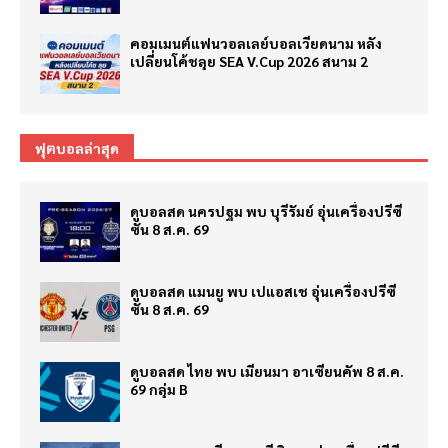
คอมเมนต์แฟนวอลเลย์บอลเวียดนาม หลัง
เปลี่ยนโค้ชลุย SEA V.Cup 2026 สนาม 2
ฟุตบอลล่าสุด
ดูบอลสด นครปฐม พบ บุรีรัมย์ อุ่นเครื่องปรีซี
ซั่น 8 ส.ค. 69
ดูบอลสด แมนยู พบ เปแอสเช อุ่นเครื่องปรีซี
ซั่น 8 ส.ค. 69
ดูบอลสด ไทย พบ เมียนมา อาเซียนคัพ 8 ส.ค.
69 กลุ่ม B