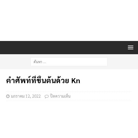
คำศัพท์ที่ขึ้นต้นด้วย Kn
มกราคม 12, 2022
ปิดความเห็น