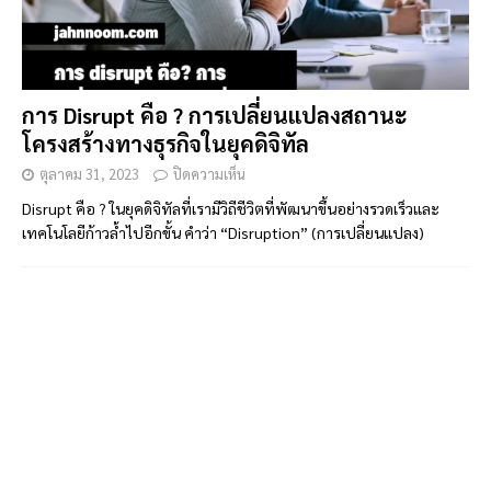
การ Disrupt คือ ? การเปลี่ยนแปลงสถานะ
โครงสร้างทางธุรกิจในยุคดิจิทัล
ตุลาคม 31, 2023
ปิดความเห็น
Disrupt คือ ? ในยุคดิจิทัลที่เรามีวิถีชีวิตที่พัฒนาขึ้นอย่างรวดเร็วและ
เทคโนโลยีก้าวล้ำไปอีกขั้น คำว่า “Disruption” (การเปลี่ยนแปลง)