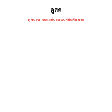
ดูสด
ฟุตบอล วอลเลย์บอล แบดมินตัน มวย