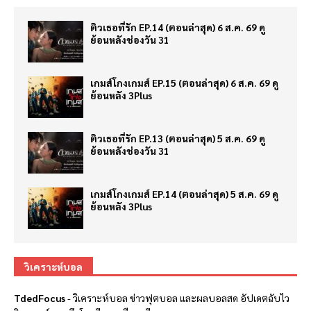
ติวเธอที่รัก EP.14 (ตอนล่าสุด) 6 ส.ค. 69 ดู
ย้อนหลังช่องวัน 31
เกมส์โกงเกมส์ EP.15 (ตอนล่าสุด) 6 ส.ค. 69 ดู
ย้อนหลัง 3Plus
ติวเธอที่รัก EP.13 (ตอนล่าสุด) 5 ส.ค. 69 ดู
ย้อนหลังช่องวัน 31
เกมส์โกงเกมส์ EP.14 (ตอนล่าสุด) 5 ส.ค. 69 ดู
ย้อนหลัง 3Plus
วิเคราะห์บอล
TdedFocus
-
วิเคราะห์บอล
ข่าวฟุตบอล และผลบอลสด อัปเดตฉับไว