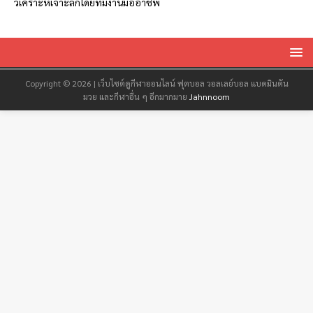
วิเคราะห์เจาะลึกโดยทีมงานมืออาชีพ
Copyright © 2026 | เว็บไซต์ดูกีฬาออนไลน์ ฟุตบอล วอลเลย์บอล แบดมินตัน
มวย และกีฬาอื่น ๆ อีกมากมาย
Jahnnoom