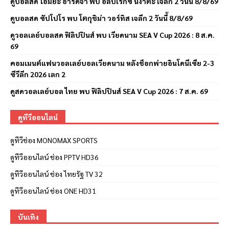
ดูบอลสด โอมิยะ อาร์ดิจา พบ อัลบิเร็กซ์ นิงาตะ เจลีก 2 วันนี้ 8/8/69
ดูบอลสด ซัปโปโร พบ โตกุชิม่า วอร์ทิส เจลีก 2 วันนี้ 8/8/69
ดูวอลเลย์บอลสด ฟิลิปปินส์ พบ เวียดนาม SEA V Cup 2026 : 8 ส.ค.
69
คอมเมนต์แฟนวอลเลย์บอลเวียดนาม หลังช็อกพ่ายอินโดนีเซีย 2-3
ซีวีลีก 2026 เลก 2
ดูสดวอลเลย์บอล ไทย พบ ฟิลิปปินส์ SEA V Cup 2026 : 7 ส.ค. 69
ดูทีวีออนไลน์
ดูทีวีช่อง MONOMAX SPORTS
ดูทีวีออนไลน์ ช่อง PPTV HD36
ดูทีวีออนไลน์ ช่อง ไทยรัฐ TV 32
ดูทีวีออนไลน์ ช่อง ONE HD31
บันเทิง