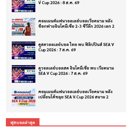
V Cup 2026 : 8 ส.ค. 69
คอมเมนต์แฟนวอลเลย์บอลเวียดนาม หลัง
ช็อกพ่ายอินโดนีเซีย 2-3 ซีวีลีก 2026 เลก 2
ดูสดวอลเลย์บอล ไทย พบ ฟิลิปปินส์ SEA V
Cup 2026 : 7 ส.ค. 69
ดูวอลเลย์บอลสด อินโดนีเซีย พบ เวียดนาม
SEA V Cup 2026 : 7 ส.ค. 69
คอมเมนต์แฟนวอลเลย์บอลเวียดนาม หลัง
เปลี่ยนโค้ชลุย SEA V.Cup 2026 สนาม 2
ฟุตบอลล่าสุด