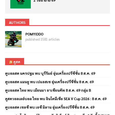
AUTHORS
POMYIDDO
published 1581 articles
ดูสด
ดูบอลสด นครปฐม พบ บุรีรัมย์ อุ่นเครื่องปรีซีซั่น 8 ส.ค. 69
ดูบอลสด แมนยู พบ เปแอสเช อุ่นเครื่องปรีซีซั่น 8 ส.ค. 69
ดูบอลสด ไทย พบ เมียนมา อาเซียนคัพ 8 ส.ค. 69 กลุ่ม B
ดูสดวอลเลย์บอล ไทย พบ อินโดนีเซีย SEA V Cup 2026 : 8 ส.ค. 69
ดูบอลสด เชลซี พบ เอซี มิลาน อุ่นเครื่องปรีซีซั่น 8 ส.ค. 69