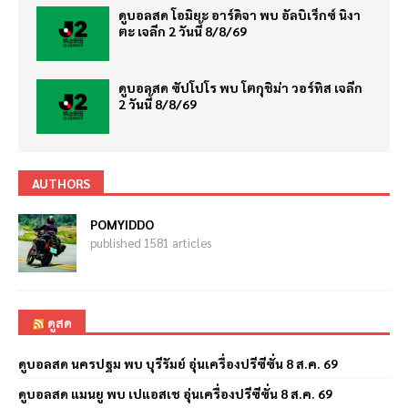
ดูบอลสด โอมิยะ อาร์ดิจา พบ อัลบิเร็กซ์ นิงา
ตะ เจลีก 2 วันนี้ 8/8/69
ดูบอลสด ซัปโปโร พบ โตกุชิม่า วอร์ทิส เจลีก
2 วันนี้ 8/8/69
AUTHORS
POMYIDDO
published 1581 articles
ดูสด
ดูบอลสด นครปฐม พบ บุรีรัมย์ อุ่นเครื่องปรีซีซั่น 8 ส.ค. 69
ดูบอลสด แมนยู พบ เปแอสเช อุ่นเครื่องปรีซีซั่น 8 ส.ค. 69