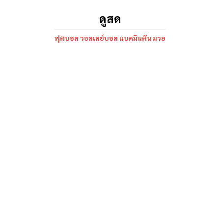
ดูสด
ฟุตบอล วอลเลย์บอล แบดมินตัน มวย