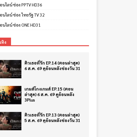
ีออนไลน์ ช่อง PPTV HD36
ออนไลน์ ช่อง ไทยรัฐ TV 32
ีออนไลน์ ช่อง ONE HD31
เทิง
ติวเธอที่รัก EP.14 (ตอนล่าสุด)
6 ส.ค. 69 ดูย้อนหลังช่องวัน 31
เกมส์โกงเกมส์ EP.15 (ตอน
ล่าสุด) 6 ส.ค. 69 ดูย้อนหลัง
3Plus
ติวเธอที่รัก EP.13 (ตอนล่าสุด)
5 ส.ค. 69 ดูย้อนหลังช่องวัน 31