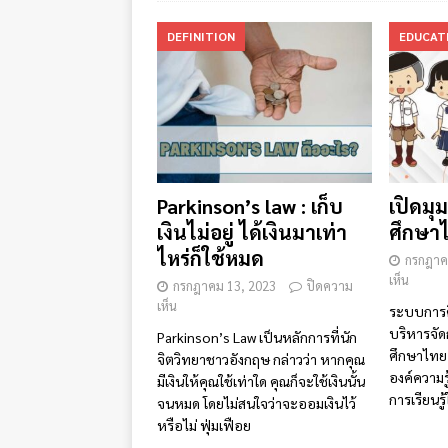
DEFINITION
EDUCAT
Parkinson’s law : เก็บ
เปิดม
เงินไม่อยู่ ได้เงินมาเท่า
ศึกษาไ
ไหร่ก็ใช้หมด
กรกฎาค
เห็น
กรกฎาคม 13, 2023
ปิดความ
เห็น
ระบบการศ
บริหารจัด
Parkinson’s Law เป็นหลักการที่นัก
ศึกษาไทย 
จิตวิทยาชาวอังกฤษ กล่าวว่า หากคุณ
องค์ความร
มีเงินให้คุณใช้เท่าใด คุณก็จะใช้เงินนั้น
การเรียนรู
จนหมด โดยไม่สนใจว่าจะออมเงินไว้
หรือไม่ ฟุ่มเฟือย