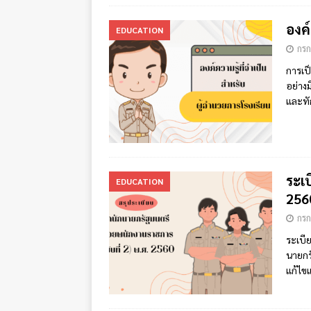
องค์
EDUCATION
กรก
การเป็
อย่างม
และท
ระเ
EDUCATION
256
กรก
ระเบี
นายกร
แก้ไขแ