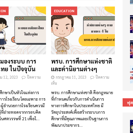
ION
EDUCATION
ุมมองระบบ การ
พรบ. การศึกษาแห่งชาติ
ทย ในปัจจุบัน
และคำนิยามต่างๆ
ม 12, 2023
ปิดความ
กรกฎาคม 11, 2023
ปิดความ
เห็น
ึกษาเป็นหัวใจแห่งการ
พรบ. การศึกษาแห่งชาติ คือกฎหมาย
การโรงเรียน โดยเฉพาะ การ
ที่กำหนดเกี่ยวกับการดำเนินการ
ฟุ
ผู้อำนวยการโรงเรียนควรมี
ทางการศึกษาในประเทศไทย มี
ู้ที่ถ่ายทอดจากกรอบคิด
วัตถุประสงค์เพื่อสร้างระบบการ
้ในศตวรรษที่ 21 เพื่อใ…
ศึกษาที่มีคุณภาพและเป็นฐานการ
พัฒนาประชากร…