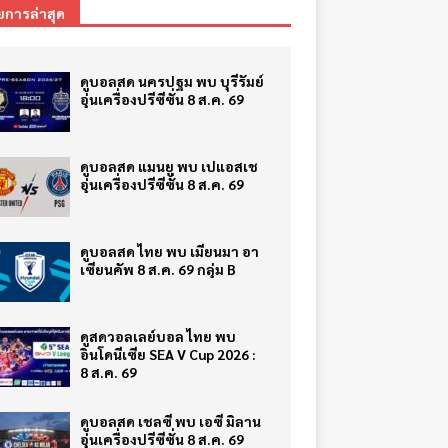
ยการล่าสุด
ดูบอลสด นครปฐม พบ บุรีรัมย์
อุ่นเครื่องปรีซีซั่น 8 ส.ค. 69
ดูบอลสด แมนยู พบ เปแอสเช
อุ่นเครื่องปรีซีซั่น 8 ส.ค. 69
ดูบอลสด ไทย พบ เมียนมา อา
เซียนคัพ 8 ส.ค. 69 กลุ่ม B
ดูสดวอลเลย์บอล ไทย พบ
อินโดนีเซีย SEA V Cup 2026 :
8 ส.ค. 69
ดูบอลสด เชลซี พบ เอซี มิลาน
อุ่นเครื่องปรีซีซั่น 8 ส.ค. 69