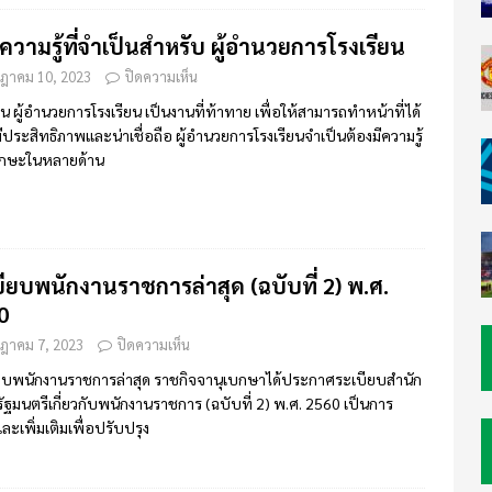
ความรู้ที่จำเป็นสำหรับ ผู้อำนวยการโรงเรียน
ฎาคม 10, 2023
ปิดความเห็น
น ผู้อำนวยการโรงเรียน เป็นงานที่ท้าทาย เพื่อให้สามารถทำหน้าที่ได้
ีประสิทธิภาพและน่าเชื่อถือ ผู้อำนวยการโรงเรียนจำเป็นต้องมีความรู้
ักษะในหลายด้าน
บียบพนักงานราชการล่าสุด (ฉบับที่ 2) พ.ศ.
0
ฎาคม 7, 2023
ปิดความเห็น
ยบพนักงานราชการล่าสุด ราชกิจจานุเบกษาได้ประกาศระเบียบสำนัก
ัฐมนตรีเกี่ยวกับพนักงานราชการ (ฉบับที่ 2) พ.ศ. 2560 เป็นการ
ละเพิ่มเติมเพื่อปรับปรุง