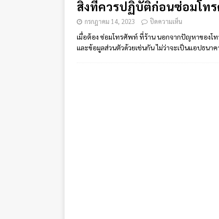
สิ่งที่ควรปฏิบัติก่อนซ่อมโ
กรกฎาคม 14, 2023
ปิดความเห็น
เมื่อต้อง ซ่อมโทรศัพท์ ที่ร้าน นอกจากปัญหาของโท
และข้อมูลส่วนตัวด้วยเช่นกัน ไม่ว่าจะเป็นแอปธนาค