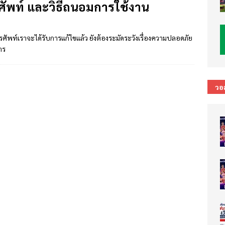
ทรศัพท์ และวิธีถนอมการใช้งาน
รศัพท์เราจะได้รับการแก้ไขแล้ว ยังต้องระมัดระวังเรื่องความปลอดภัย
าร
วอ