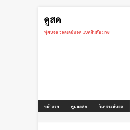
ดูสด
ฟุตบอล วอลเลย์บอล แบดมินตัน มวย
หน้าแรก
ดูบอลสด
วิเคราะห์บอล