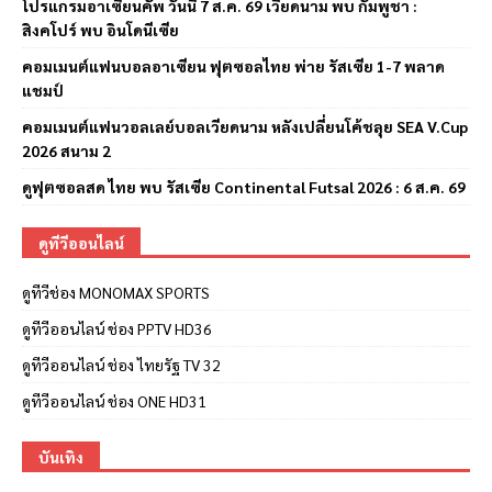
โปรแกรมอาเซียนคัพ วันนี้ 7 ส.ค. 69 เวียดนาม พบ กัมพูชา :
สิงคโปร์ พบ อินโดนีเซีย
คอมเมนต์แฟนบอลอาเซียน ฟุตซอลไทย พ่าย รัสเซีย 1-7 พลาด
แชมป์
คอมเมนต์แฟนวอลเลย์บอลเวียดนาม หลังเปลี่ยนโค้ชลุย SEA V.Cup
2026 สนาม 2
ดูฟุตซอลสด ไทย พบ รัสเซีย Continental Futsal 2026 : 6 ส.ค. 69
ดูทีวีออนไลน์
ดูทีวีช่อง MONOMAX SPORTS
ดูทีวีออนไลน์ ช่อง PPTV HD36
ดูทีวีออนไลน์ ช่อง ไทยรัฐ TV 32
ดูทีวีออนไลน์ ช่อง ONE HD31
บันเทิง