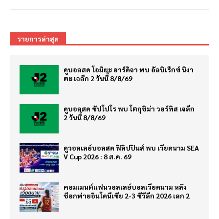
รายการล่าสุด
ดูบอลสด โอมิยะ อาร์ดิจา พบ อัลบิเร็กซ์ นิงา
ตะ เจลีก 2 วันนี้ 8/8/69
ดูบอลสด ซัปโปโร พบ โตกุชิม่า วอร์ทิส เจลีก
2 วันนี้ 8/8/69
ดูวอลเลย์บอลสด ฟิลิปปินส์ พบ เวียดนาม SEA
V Cup 2026 : 8 ส.ค. 69
คอมเมนต์แฟนวอลเลย์บอลเวียดนาม หลัง
ช็อกพ่ายอินโดนีเซีย 2-3 ซีวีลีก 2026 เลก 2