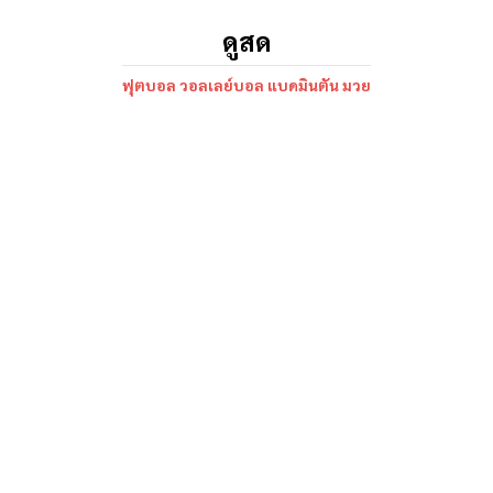
ดูสด
ฟุตบอล วอลเลย์บอล แบดมินตัน มวย