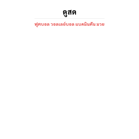
ดูสด
ฟุตบอล วอลเลย์บอล แบดมินตัน มวย