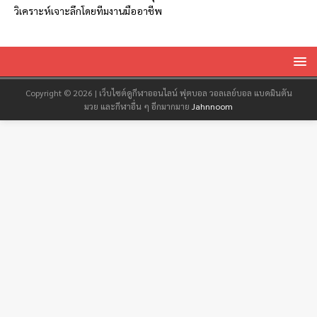
วิเคราะห์เจาะลึกโดยทีมงานมืออาชีพ
Copyright © 2026 | เว็บไซต์ดูกีฬาออนไลน์ ฟุตบอล วอลเลย์บอล แบดมินตัน
มวย และกีฬาอื่น ๆ อีกมากมาย
Jahnnoom