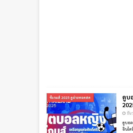
ดูบ
ซีเกมส์ 2025 ดูถ่ายทอดสด
2025
ธัน
ดูบอล
อินโดน