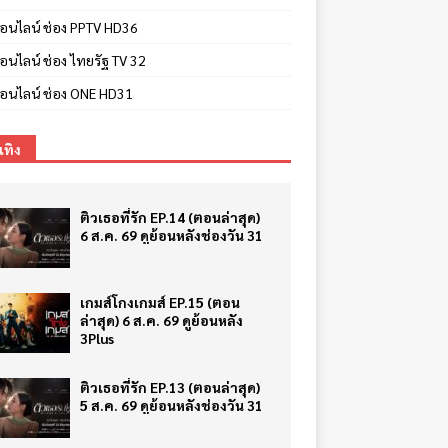
ีออนไลน์ ช่อง PPTV HD36
ออนไลน์ ช่อง ไทยรัฐ TV 32
ีออนไลน์ ช่อง ONE HD31
เทิง
ติวเธอที่รัก EP.14 (ตอนล่าสุด)
6 ส.ค. 69 ดูย้อนหลังช่องวัน 31
เกมส์โกงเกมส์ EP.15 (ตอน
ล่าสุด) 6 ส.ค. 69 ดูย้อนหลัง
3Plus
ติวเธอที่รัก EP.13 (ตอนล่าสุด)
5 ส.ค. 69 ดูย้อนหลังช่องวัน 31