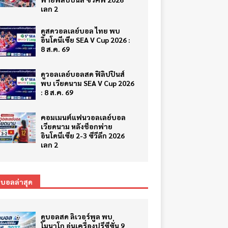
เลก 2
ดูสดวอลเลย์บอล ไทย พบ
อินโดนีเซีย SEA V Cup 2026 :
8 ส.ค. 69
ดูวอลเลย์บอลสด ฟิลิปปินส์
พบ เวียดนาม SEA V Cup 2026
: 8 ส.ค. 69
คอมเมนต์แฟนวอลเลย์บอล
เวียดนาม หลังช็อกพ่าย
อินโดนีเซีย 2-3 ซีวีลีก 2026
เลก 2
ตบอลล่าสุด
ดูบอลสด ลิเวอร์พูล พบ
โมนาโก อุ่นเครื่องปรีซีซั่น 9