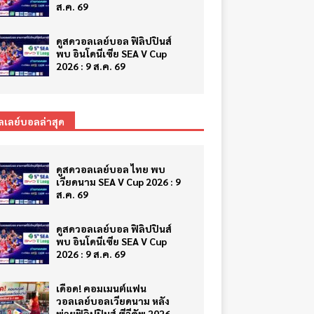
ส.ค. 69
ดูสดวอลเลย์บอล ฟิลิปปินส์
พบ อินโดนีเซีย SEA V Cup
2026 : 9 ส.ค. 69
ลเลย์บอลล่าสุด
ดูสดวอลเลย์บอล ไทย พบ
เวียดนาม SEA V Cup 2026 : 9
ส.ค. 69
ดูสดวอลเลย์บอล ฟิลิปปินส์
พบ อินโดนีเซีย SEA V Cup
2026 : 9 ส.ค. 69
เดือด! คอมเมนต์แฟน
วอลเลย์บอลเวียดนาม หลัง
พ่ายฟิลิปปินส์ ซีวีคัพ 2026