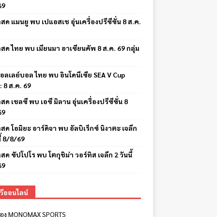
69
สด แมนยู พบ เปแอสเช อุ่นเครื่องปรีซีซั่น 8 ส.ค.
สด ไทย พบ เมียนมา อาเซียนคัพ 8 ส.ค. 69 กลุ่ม
อลเลย์บอล ไทย พบ อินโดนีเซีย SEA V Cup
: 8 ส.ค. 69
สด เชลซี พบ เอซี มิลาน อุ่นเครื่องปรีซีซั่น 8
69
สด โอมิยะ อาร์ดิจา พบ อัลบิเร็กซ์ นิงาตะ เจลีก
ี้ 8/8/69
สด ซัปโปโร พบ โตกุชิม่า วอร์ทิส เจลีก 2 วันนี้
69
ีวีออนไลน์
ีช่อง MONOMAX SPORTS