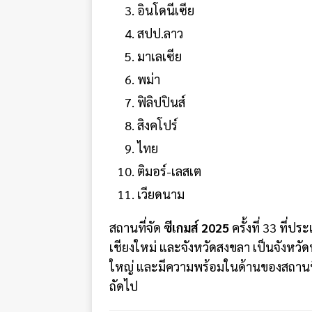
อินโดนีเซีย
สปป.ลาว
มาเลเซีย
พม่า
ฟิลิปปินส์
สิงคโปร์
ไทย
ติมอร์-เลสเต
เวียดนาม
สถานที่จัด
ซีเกมส์ 2025
ครั้งที่ 33 ที่ป
เชียงใหม่ และจังหวัดสงขลา เป็นจังหวัดห
ใหญ่ และมีความพร้อมในด้านของสถานที
ถัดไป