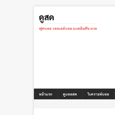
ดูสด
ฟุตบอล วอลเลย์บอล แบดมินตัน มวย
หน้าแรก
ดูบอลสด
วิเคราะห์บอล