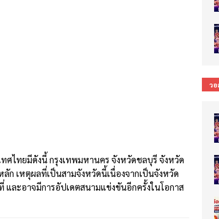
วอ
ระเทศไทยมีดังนี้ กรุงเทพมหานคร จังหวัดชลบุรี จังหวัด
ลัก เหตุผลที่เป็นสามจังหวัดนี้เนื่องจากเป็นจังหวัด
่ และอาจมีการอัปเดตสนามแข่งขันอีกครั้งในโอกาส