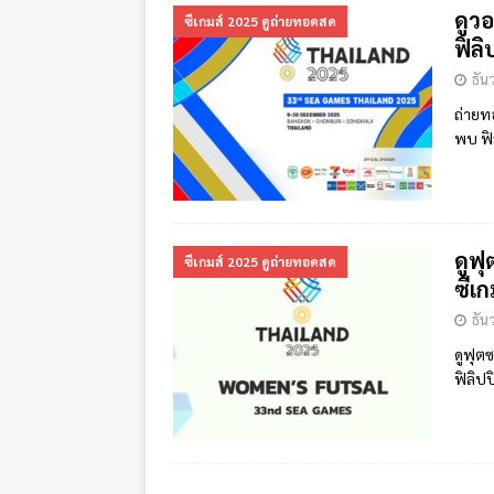
ดูว
ซีเกมส์ 2025 ดูถ่ายทอดสด
ฟิลิ
ธัน
ถ่ายท
พบ ฟิ
ดูฟ
ซีเกมส์ 2025 ดูถ่ายทอดสด
ซีเก
ธัน
ดูฟุต
ฟิลิปป