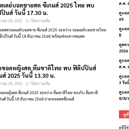
ส.ค. 
อลเลย์บอลชายสด ซีเกมส์ 2025 ไทย พบ
ปปินส์ วันนี้ 17.30 น.
ดูบอล
69
วาคม 18, 2025
ปิดความเห็น
ดูบอล
อดสดวอลเลย์บอลชาย ซีเกมส์ 2025 ระหว่าง วอลเลย์บอลชายไทย
B
ลิปปินส์ วันนี้ 18 ธันวาคม 2568 พร้อมช่องทางชมสด
ดูสดว
2026 
ดูบอล
ส.ค. 
ุตซอลหญิงสด ทีมชาติไทย พบ ฟิลิปปินส์
มส์ 2025 วันนี้ 13.30 น.
ดูบอล
2 วันน
วาคม 18, 2025
ปิดความเห็น
ดูบอล
ซอลหญิงสด ซีเกมส์ 2025 ระหว่าง ทีมชาติไทย พบกับ ทีมชาติ
8/8/
ินส์ วันนี้ 18 ธันวาคม 2568 ถ่ายทอดสดซีเกมส์
ดูท
ดูทีว