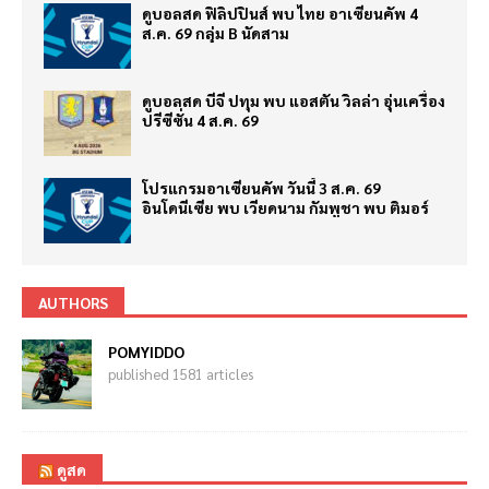
ดูบอลสด ฟิลิปปินส์ พบ ไทย อาเซียนคัพ 4
ส.ค. 69 กลุ่ม B นัดสาม
ดูบอลสด บีจี ปทุม พบ แอสตัน วิลล่า อุ่นเครื่อง
ปรีซีซั่น 4 ส.ค. 69
โปรแกรมอาเซียนคัพ วันนี้ 3 ส.ค. 69
อินโดนีเซีย พบ เวียดนาม กัมพูชา พบ ติมอร์
AUTHORS
POMYIDDO
published 1581 articles
ดูสด