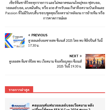
เชียร์ทีมชาติไทยทุกรายการ และไม่พลาดชมเกมใหญ่ของ ฟุตบอล,
วอลเลย์บอล, แบดมินตัน, หรือ มวย สำหรับผม กีฬาคือความบันเทิงและ
Passion ที่ไม่มีวันจบสิ้น ชอบพูดคุยเรื่องดราม่าหลังเกม การย้ายทีม หรือ
การคาดการณ์ผล
PREVIOUS
ดูวอลเลย์บอลชายสด ซีเกมส์ 2025 ไทย พบ ฟิลิปปินส์ วันนี้
17.30 น.
NEXT
ดูบอลสด ทีมชาติไทย พบ เวียดนาม ชิงเหรียญทอง ซีเกมส์
2025 วันนี้ 19.30 น.
รายการล่าสุด
คอมเมนต์แฟนวอลเลย์บอลเวียดนาม หลัง
เปลี่ยนโค้ชลุย SEA V.Cup 2026 สนาม 2