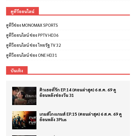
ดูทีวีออนไลน์
ดูทีวีช่อง MONOMAX SPORTS
ดูทีวีออนไลน์ ช่อง PPTV HD36
ดูทีวีออนไลน์ ช่อง ไทยรัฐ TV 32
ดูทีวีออนไลน์ ช่อง ONE HD31
บันเทิง
ติวเธอที่รัก EP.14 (ตอนล่าสุด) 6 ส.ค. 69 ดู
ย้อนหลังช่องวัน 31
เกมส์โกงเกมส์ EP.15 (ตอนล่าสุด) 6 ส.ค. 69 ดู
ย้อนหลัง 3Plus