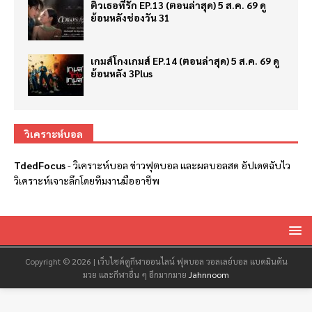
ติวเธอที่รัก EP.13 (ตอนล่าสุด) 5 ส.ค. 69 ดู
ย้อนหลังช่องวัน 31
เกมส์โกงเกมส์ EP.14 (ตอนล่าสุด) 5 ส.ค. 69 ดู
ย้อนหลัง 3Plus
วิเคราะห์บอล
TdedFocus
-
วิเคราะห์บอล
ข่าวฟุตบอล และผลบอลสด อัปเดตฉับไว
วิเคราะห์เจาะลึกโดยทีมงานมืออาชีพ
Copyright © 2026 | เว็บไซต์ดูกีฬาออนไลน์ ฟุตบอล วอลเลย์บอล แบดมินตัน
มวย และกีฬาอื่น ๆ อีกมากมาย
Jahnnoom