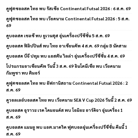
ดูฟุตซอลสด ไทย พบ รัสเซีย Continental Futsal 2026 : 6 ส.ค. 69
ดูฟุตซอลสด ไทย พบ เวียดนาม Continental Futsal 2026 : 5 ส.ค.
69
ดูบอลสด เชลซี พบ ยูเวนตุส อุ่นเครื่องปรีซีซั่น 5 ส.ค. 69
ดูบอลสด ฟิลิปปินส์ พบ ไทย อาเซียนคัพ 4 ส.ค. 69 กลุ่ม B นัดสาม
ดูบอลสด บีจี ปทุม พบ แอสตัน วิลล่า อุ่นเครื่องปรีซีซั่น 4 ส.ค. 69
โปรแกรมอาเซียนคัพ วันนี้ 3 ส.ค. 69 อินโดนีเซีย พบ เวียดนาม
กัมพูชา พบ ติมอร์
ดูฟุตซอลสด ไทย พบ อัฟกานิสถาน Continental Futsal 2026 : 2
ส.ค. 69
ดูวอลเลย์บอลสด ไทย พบ เวียดนาม SEA V Cup 2026 วันนี้ 2 ส.ค. 69
ดูบอลสด อุราวะ เรด ไดมอนด์ส พบ โอมิยะ อาร์ดิจา อุ่นเครื่อง 1
ส.ค. 69
ดูบอลสด แมนยู พบ แอต.มาดริด ฟุตบอลอุ่นเครื่องปรีซีซั่น คืนนี้ 1
ส.ค. 69