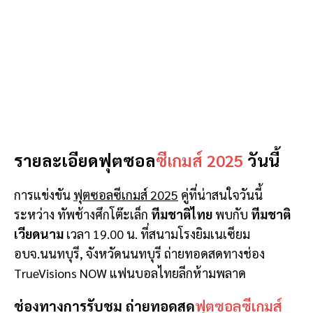
รายละเอียดฟุตซอล
ซีเกมส์ 2025
วันนี้
การแข่งขัน
ฟุตซอลซีเกมส์ 2025
คู่ที่น่าสนใจวันนี้
ระหว่าง ทัพช้างศึกโต๊ะเล็ก
ทีมชาติไทย
พบกับ
ทีมชาติ
เวียดนาม
เวลา 19.00 น. ที่สนามโรงยิมเนเซียม
อบจ.นนทบุรี, จังหวัดนนทบุรี
ถ่ายทอดสดทางช่อง
TrueVisions NOW แฟนบอลไทยลีกห้ามพลาด
ช่องทางการรับชม ถ่ายทอดสด
ฟุตซอลซีเกมส์