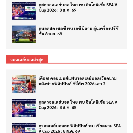
ดูสดวอลเลย์บอล ไทย พบ อินโดนีเซีย SEA V
Cup 2026 : 8 ส.ค. 69
ดูบอลสด เชลซี พบ เอซี มิลาน อุ่นเครื่องปรีซี
ซั่น 8 ส.ค. 69
วอลเลย์บอลล่าสุด
เดือด! คอมเมนต์แฟนวอลเลย์บอลเวียดนาม
หลังพ่ายฟิลิปปินส์ ซีวีคัพ 2026 เลก 2
ดูสดวอลเลย์บอล ไทย พบ อินโดนีเซีย SEA V
Cup 2026 : 8 ส.ค. 69
ดูวอลเลย์บอลสด ฟิลิปปินส์ พบ เวียดนาม SEA
V Cup 2026 : 8 ส.ค. 69