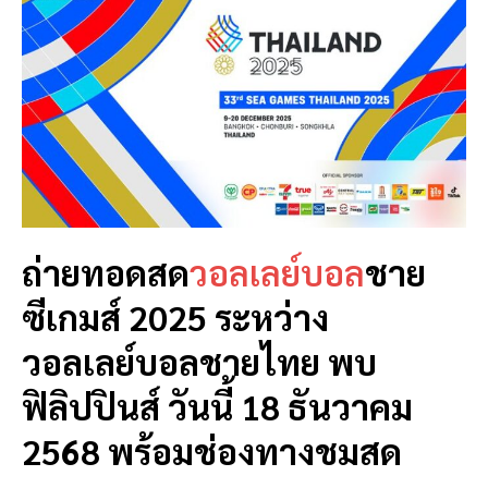
ถ่ายทอดสด
วอลเลย์บอล
ชาย
ซีเกมส์ 2025 ระหว่าง
วอลเลย์บอลชายไทย พบ
ฟิลิปปินส์ วันนี้ 18 ธันวาคม
2568 พร้อมช่องทางชมสด