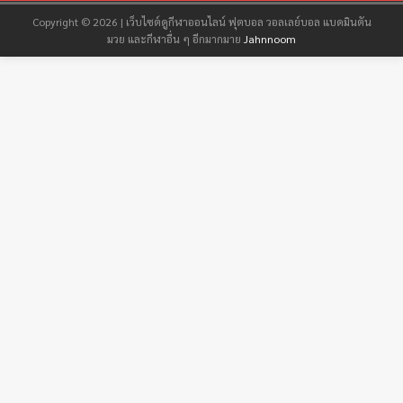
Copyright © 2026 | เว็บไซต์ดูกีฬาออนไลน์ ฟุตบอล วอลเลย์บอล แบดมินตัน
มวย และกีฬาอื่น ๆ อีกมากมาย
Jahnnoom