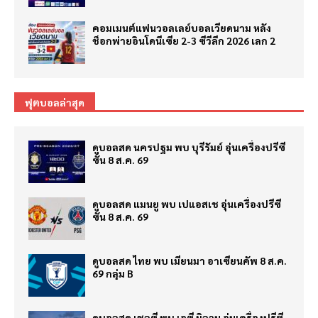
คอมเมนต์แฟนวอลเลย์บอลเวียดนาม หลัง
ช็อกพ่ายอินโดนีเซีย 2-3 ซีวีลีก 2026 เลก 2
ฟุตบอลล่าสุด
ดูบอลสด นครปฐม พบ บุรีรัมย์ อุ่นเครื่องปรีซี
ซั่น 8 ส.ค. 69
ดูบอลสด แมนยู พบ เปแอสเช อุ่นเครื่องปรีซี
ซั่น 8 ส.ค. 69
ดูบอลสด ไทย พบ เมียนมา อาเซียนคัพ 8 ส.ค.
69 กลุ่ม B
ดูบอลสด เชลซี พบ เอซี มิลาน อุ่นเครื่องปรีซี