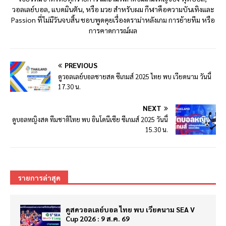
วอลเลย์บอล, แบดมินตัน, หรือ มวย สำหรับผม กีฬาคือความบันเทิงและ
Passion ที่ไม่มีวันจบสิ้น ชอบพูดคุยเรื่องดราม่าหลังเกม การย้ายทีม หรือ
การคาดการณ์ผล
PREVIOUS
ดูวอลเลย์บอลชายสด ซีเกมส์ 2025 ไทย พบ เวียดนาม วันนี้
17.30 น.
NEXT
ดูบอลหญิงสด ทีมชาติไทย พบ อินโดนีเซีย ซีเกมส์ 2025 วันนี้
15.30 น.
รายการล่าสุด
ดูสดวอลเลย์บอล ไทย พบ เวียดนาม SEA V
Cup 2026 : 9 ส.ค. 69