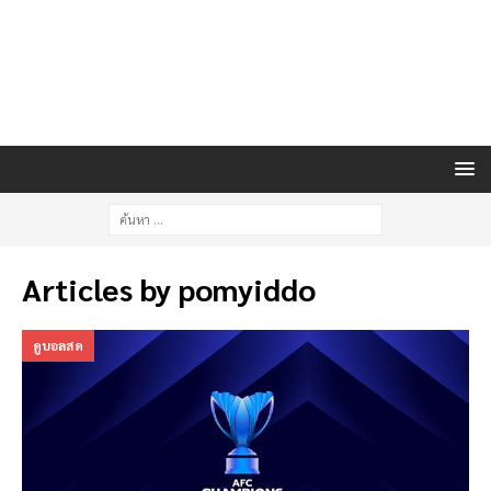
Articles by
pomyiddo
ดูบอลสด