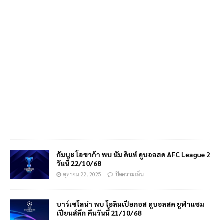
กัมบะ โอซาก้า พบ นัม ดินห์ ดูบอลสด AFC League 2
วันนี้ 22/10/68
ตุลาคม 22, 2025
ปิดความเห็น
บาร์เซโลน่า พบ โอลิมเปียกอส ดูบอลสด ยูฟ่าแชม
เปียนส์ลีก คืนวันนี้ 21/10/68