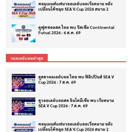
คอมเมนต์แฟนวอลเลย์บอลเวียดนาม หลัง
เปลี่ยนโค้ชลุย SEA V.Cup 2026 สนาม 2
ดูฟุตซอลสด ไทย พบ รัสเซีย Continental
Futsal 2026 : 6 ส.ค. 69
วอลเลย์บอลล่าสุด
ดูสดวอลเลย์บอล ไทย พบ ฟิลิปปินส์ SEA V
Cup 2026 : 7 ส.ค. 69
ดูวอลเลย์บอลสด อินโดนีเซีย พบ เวียดนาม
SEA V Cup 2026 : 7 ส.ค. 69
คอมเมนต์แฟนวอลเลย์บอลเวียดนาม หลัง
เปลี่ยนโค้ชลุย SEA V.Cup 2026 สนาม 2