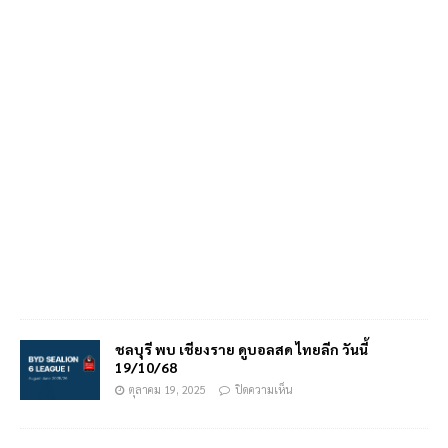
ชลบุรี พบ เชียงราย ดูบอลสด ไทยลีก วันนี้
19/10/68
ตุลาคม 19, 2025
ปิดความเห็น