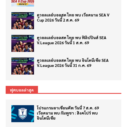
ดูวอลเลย์บอลสด ไทย พบ เวียดนาม SEA V
Cup 2026 วันนี้ 2 ส.ค. 69
ดูวอลเลย์บอลสด ไทย พบ ฟิลิปปินส์ SEA
V.League 2026 วันนี้ 1 ส.ค. 69
ดูวอลเลย์บอลสด ไทย พบ อินโดนีเซีย SEA
V.League 2026 วันนี้ 31 ก.ค. 69
ฟุตบอลล่าสุด
โปรแกรมอาเซียนคัพ วันนี้ 7 ส.ค. 69
เวียดนาม พบ กัมพูชา : สิงคโปร์ พบ
อินโดนีเซีย