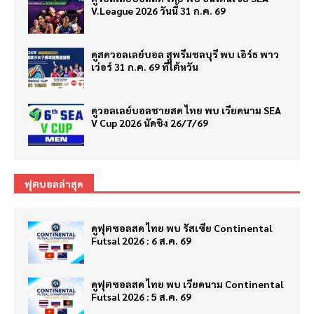
V.League 2026 วันนี้ 31 ก.ค. 69
ดูสดวอลเลย์บอล สุพรีมชลบุรี พบ เอิร์ธ พาว
เว่อร์ 31 ก.ค. 69 ที่ไต้หวัน
ดูวอลเลย์บอลชายสด ไทย พบ เวียดนาม SEA
V Cup 2026 นัดชิง 26/7/69
ฟุตบอลล่าสุด
ดูฟุตซอลสด ไทย พบ รัสเซีย Continental
Futsal 2026 : 6 ส.ค. 69
ดูฟุตซอลสด ไทย พบ เวียดนาม Continental
Futsal 2026 : 5 ส.ค. 69