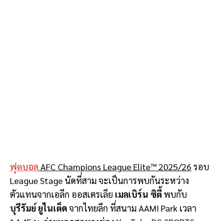
ฟุตบอล
AFC Champions League Elite™ 2025/26
รอบ
League Stage นัดที่สาม จะเป็นการพบกันระหว่าง
ตัวแทนจากเอลีก ออสเตรเลีย
เมลเบิร์น ซิตี้
พบกับ
บุรีรัมย์ ยูไนเต็ด
จากไทยลีก ที่สนาม AAMI Park เวลา