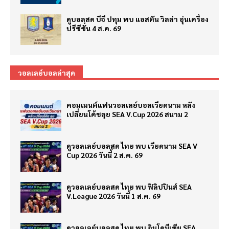
ดูบอลสด บีจี ปทุม พบ แอสตัน วิลล่า อุ่นเครื่อง
ปรีซีซั่น 4 ส.ค. 69
วอลเลย์บอลล่าสุด
คอมเมนต์แฟนวอลเลย์บอลเวียดนาม หลัง
เปลี่ยนโค้ชลุย SEA V.Cup 2026 สนาม 2
ดูวอลเลย์บอลสด ไทย พบ เวียดนาม SEA V
Cup 2026 วันนี้ 2 ส.ค. 69
ดูวอลเลย์บอลสด ไทย พบ ฟิลิปปินส์ SEA
V.League 2026 วันนี้ 1 ส.ค. 69
ดูวอลเลย์บอลสด ไทย พบ อินโดนีเซีย SEA