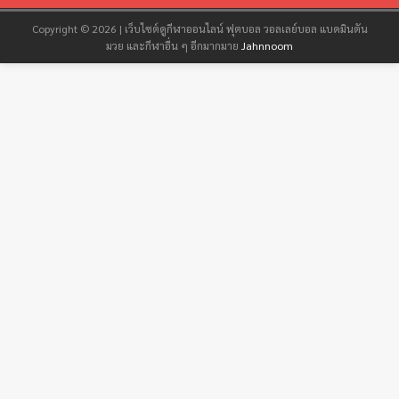
Copyright © 2026 | เว็บไซต์ดูกีฬาออนไลน์ ฟุตบอล วอลเลย์บอล แบดมินตัน
มวย และกีฬาอื่น ๆ อีกมากมาย
Jahnnoom