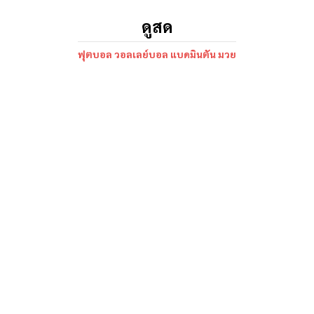
ดูสด
ฟุตบอล วอลเลย์บอล แบดมินตัน มวย