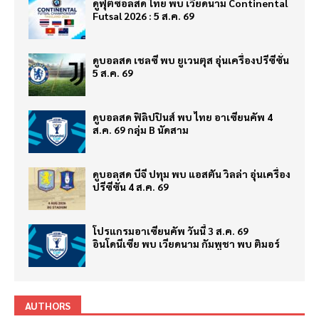
ดูฟุตซอลสด ไทย พบ เวียดนาม Continental
Futsal 2026 : 5 ส.ค. 69
ดูบอลสด เชลซี พบ ยูเวนตุส อุ่นเครื่องปรีซีซั่น
5 ส.ค. 69
ดูบอลสด ฟิลิปปินส์ พบ ไทย อาเซียนคัพ 4
ส.ค. 69 กลุ่ม B นัดสาม
ดูบอลสด บีจี ปทุม พบ แอสตัน วิลล่า อุ่นเครื่อง
ปรีซีซั่น 4 ส.ค. 69
โปรแกรมอาเซียนคัพ วันนี้ 3 ส.ค. 69
อินโดนีเซีย พบ เวียดนาม กัมพูชา พบ ติมอร์
AUTHORS