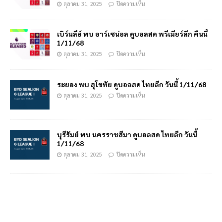
ตุลาคม 31, 2025
ปิดความเห็น
เบิร์นลีย์ พบ อาร์เซน่อล ดูบอลสด พรีเมียร์ลีก คืนนี้
1/11/68
ตุลาคม 31, 2025
ปิดความเห็น
ระยอง พบ สุโขทัย ดูบอลสด ไทยลีก วันนี้ 1/11/68
ตุลาคม 31, 2025
ปิดความเห็น
บุรีรัมย์ พบ นครราชสีมา ดูบอลสด ไทยลีก วันนี้
1/11/68
ตุลาคม 31, 2025
ปิดความเห็น