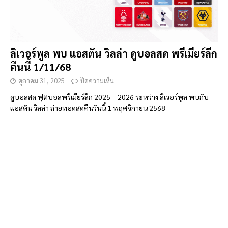
ลิเวอร์พูล พบ แอสตัน วิลล่า ดูบอลสด พรีเมียร์ลีก
คืนนี้ 1/11/68
ตุลาคม 31, 2025
ปิดความเห็น
ดูบอลสด ฟุตบอลพรีเมียร์ลีก 2025 – 2026 ระหว่าง ลิเวอร์พูล พบกับ
แอสตัน วิลล่า ถ่ายทอดสดคืนวันนี้ 1 พฤศจิกายน 2568