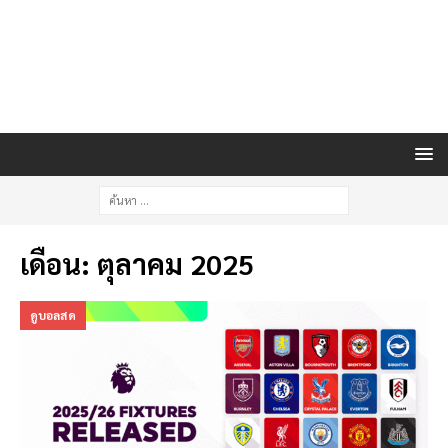
เดือน:
ตุลาคม 2025
ดูบอลสด