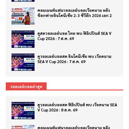
คอมเมนต์แฟนวอลเลย์บอลเวียดนาม หลัง
ช็อกพ่ายอินโดนีเซีย 2-3 ซีวีลีก 2026 เลก 2
ดูสดวอลเลย์บอล ไทย พบ ฟิลิปปินส์ SEA V
Cup 2026 : 7 ส.ค. 69
ดูวอลเลย์บอลสด อินโดนีเซีย พบ เวียดนาม
SEA V Cup 2026 : 7 ส.ค. 69
วอลเลย์บอลล่าสุด
ดูวอลเลย์บอลสด ฟิลิปปินส์ พบ เวียดนาม SEA
V Cup 2026 : 8 ส.ค. 69
คอมเมนต์แฟนวอลเลย์บอลเวียดนาม หลัง