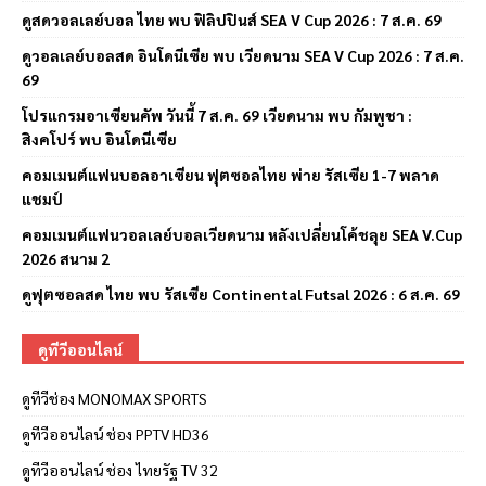
ดูสดวอลเลย์บอล ไทย พบ ฟิลิปปินส์ SEA V Cup 2026 : 7 ส.ค. 69
ดูวอลเลย์บอลสด อินโดนีเซีย พบ เวียดนาม SEA V Cup 2026 : 7 ส.ค.
69
โปรแกรมอาเซียนคัพ วันนี้ 7 ส.ค. 69 เวียดนาม พบ กัมพูชา :
สิงคโปร์ พบ อินโดนีเซีย
คอมเมนต์แฟนบอลอาเซียน ฟุตซอลไทย พ่าย รัสเซีย 1-7 พลาด
แชมป์
คอมเมนต์แฟนวอลเลย์บอลเวียดนาม หลังเปลี่ยนโค้ชลุย SEA V.Cup
2026 สนาม 2
ดูฟุตซอลสด ไทย พบ รัสเซีย Continental Futsal 2026 : 6 ส.ค. 69
ดูทีวีออนไลน์
ดูทีวีช่อง MONOMAX SPORTS
ดูทีวีออนไลน์ ช่อง PPTV HD36
ดูทีวีออนไลน์ ช่อง ไทยรัฐ TV 32