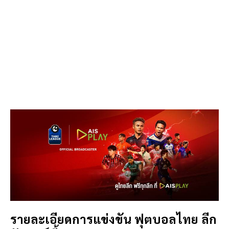
รายละเอียดการแข่งขัน ฟุตบอลไทย ลีก