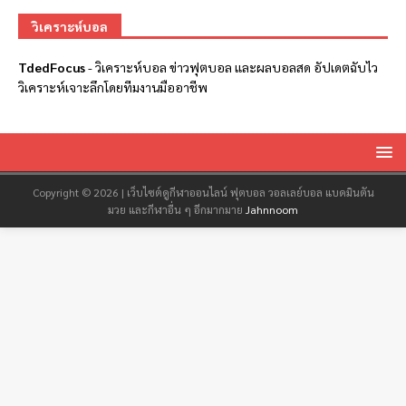
วิเคราะห์บอล
TdedFocus
-
วิเคราะห์บอล
ข่าวฟุตบอล และผลบอลสด อัปเดตฉับไว
วิเคราะห์เจาะลึกโดยทีมงานมืออาชีพ
Copyright © 2026 | เว็บไซต์ดูกีฬาออนไลน์ ฟุตบอล วอลเลย์บอล แบดมินตัน
มวย และกีฬาอื่น ๆ อีกมากมาย
Jahnnoom