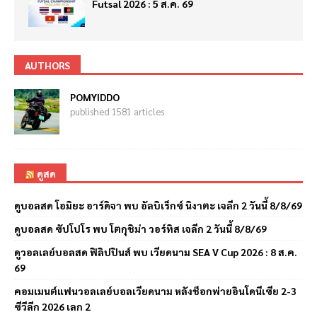
Futsal 2026 : 5 ส.ค. 69
AUTHORS
POMYIDDO
published 1581 articles
ดูสด
ดูบอลสด โอมิยะ อาร์ดิจา พบ อัลบิเร็กซ์ นิงาตะ เจลีก 2 วันนี้ 8/8/69
ดูบอลสด ซัปโปโร พบ โตกุชิม่า วอร์ทิส เจลีก 2 วันนี้ 8/8/69
ดูวอลเลย์บอลสด ฟิลิปปินส์ พบ เวียดนาม SEA V Cup 2026 : 8 ส.ค.
69
คอมเมนต์แฟนวอลเลย์บอลเวียดนาม หลังช็อกพ่ายอินโดนีเซีย 2-3
ซีวีลีก 2026 เลก 2