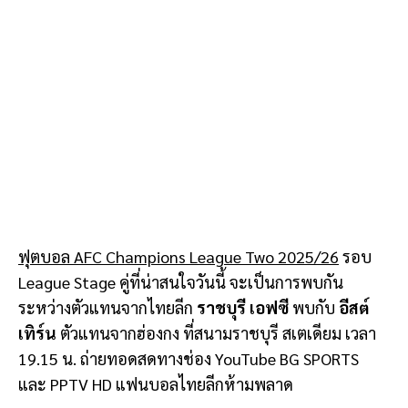
ฟุตบอล AFC Champions League Two 2025/26
รอบ
League Stage คู่ที่น่าสนใจวันนี้ จะเป็นการพบกัน
ระหว่างตัวแทนจากไทยลีก
ราชบุรี เอฟซี
พบกับ
อีสต์
เทิร์น
ตัวแทนจากฮ่องกง ที่สนามราชบุรี สเตเดียม เวลา
19.15 น. ถ่ายทอดสดทางช่อง YouTube BG SPORTS
และ PPTV HD แฟนบอลไทยลีกห้ามพลาด