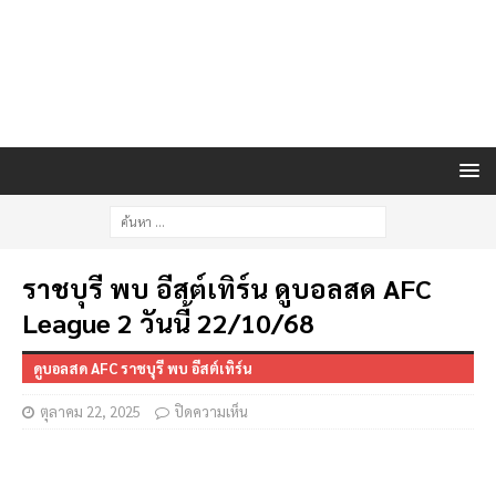
ราชบุรี พบ อีสต์เทิร์น ดูบอลสด AFC
League 2 วันนี้ 22/10/68
ดูบอลสด AFC ราชบุรี พบ อีสต์เทิร์น
ตุลาคม 22, 2025
ปิดความเห็น