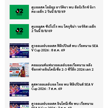
ดูบอลสด โอมิยะ อาร์ดิจา พบ อัลบิเร็กซ์ นิงา
ตะ เจลีก 2 วันนี้ 8/8/69
ดูบอลสด ซัปโปโร พบ โตกุชิม่า วอร์ทิส เจลีก
2 วันนี้ 8/8/69
ดูวอลเลย์บอลสด ฟิลิปปินส์ พบ เวียดนาม SEA
V Cup 2026 : 8 ส.ค. 69
คอมเมนต์แฟนวอลเลย์บอลเวียดนาม หลัง
ช็อกพ่ายอินโดนีเซีย 2-3 ซีวีลีก 2026 เลก 2
ดูสดวอลเลย์บอล ไทย พบ ฟิลิปปินส์ SEA V
Cup 2026 : 7 ส.ค. 69
ดูวอลเลย์บอลสด อินโดนีเซีย พบ เวียดนาม
SEA V Cup 2026 : 7 ส.ค. 69