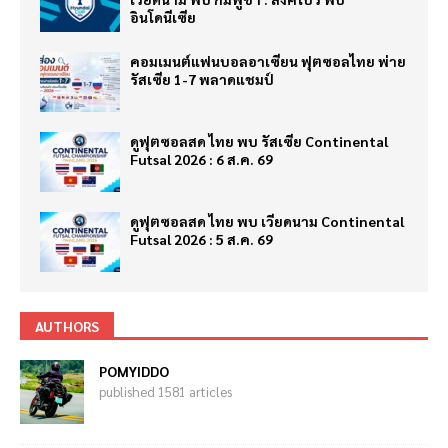
อินโดนีเซีย
คอมเมนต์แฟนบอลอาเซียน ฟุตซอลไทย พ่าย
รัสเซีย 1-7 พลาดแชมป์
ดูฟุตซอลสด ไทย พบ รัสเซีย Continental
Futsal 2026 : 6 ส.ค. 69
ดูฟุตซอลสด ไทย พบ เวียดนาม Continental
Futsal 2026 : 5 ส.ค. 69
AUTHORS
POMYIDDO
published 1581 articles