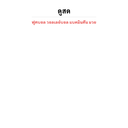
ดูสด
ฟุตบอล วอลเลย์บอล แบดมินตัน มวย