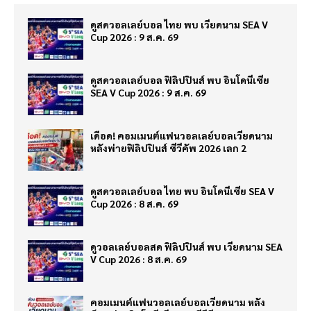
ดูสดวอลเลย์บอล ไทย พบ เวียดนาม SEA V
Cup 2026 : 9 ส.ค. 69
ดูสดวอลเลย์บอล ฟิลิปปินส์ พบ อินโดนีเซีย
SEA V Cup 2026 : 9 ส.ค. 69
เดือด! คอมเมนต์แฟนวอลเลย์บอลเวียดนาม
หลังพ่ายฟิลิปปินส์ ซีวีคัพ 2026 เลก 2
ดูสดวอลเลย์บอล ไทย พบ อินโดนีเซีย SEA V
Cup 2026 : 8 ส.ค. 69
ดูวอลเลย์บอลสด ฟิลิปปินส์ พบ เวียดนาม SEA
V Cup 2026 : 8 ส.ค. 69
คอมเมนต์แฟนวอลเลย์บอลเวียดนาม หลัง