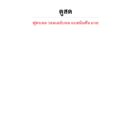
ดูสด
ฟุตบอล วอลเลย์บอล แบดมินตัน มวย