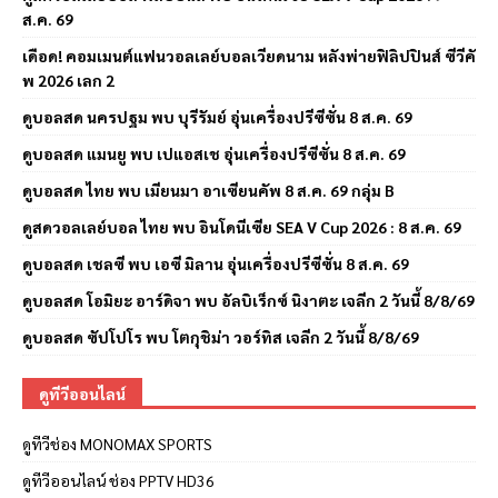
ส.ค. 69
เดือด! คอมเมนต์แฟนวอลเลย์บอลเวียดนาม หลังพ่ายฟิลิปปินส์ ซีวีคั
พ 2026 เลก 2
ดูบอลสด นครปฐม พบ บุรีรัมย์ อุ่นเครื่องปรีซีซั่น 8 ส.ค. 69
ดูบอลสด แมนยู พบ เปแอสเช อุ่นเครื่องปรีซีซั่น 8 ส.ค. 69
ดูบอลสด ไทย พบ เมียนมา อาเซียนคัพ 8 ส.ค. 69 กลุ่ม B
ดูสดวอลเลย์บอล ไทย พบ อินโดนีเซีย SEA V Cup 2026 : 8 ส.ค. 69
ดูบอลสด เชลซี พบ เอซี มิลาน อุ่นเครื่องปรีซีซั่น 8 ส.ค. 69
ดูบอลสด โอมิยะ อาร์ดิจา พบ อัลบิเร็กซ์ นิงาตะ เจลีก 2 วันนี้ 8/8/69
ดูบอลสด ซัปโปโร พบ โตกุชิม่า วอร์ทิส เจลีก 2 วันนี้ 8/8/69
ดูทีวีออนไลน์
ดูทีวีช่อง MONOMAX SPORTS
ดูทีวีออนไลน์ ช่อง PPTV HD36