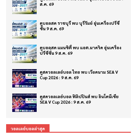
ส.ค. 69
ดูบอลสด ราชบุรี พบ บุรีรัมย์ อุ่นเครื่องปรีซี
ซั่น 9 ส.ค. 69
ดูบอลสด แมนซิตี้ พบ แอต.มาดริด อุ่นเครื่อง
ปรีซีซั่น 9 ส.ค. 69
ดูสดวอลเลย์บอล ไทย พบ เวียดนาม SEA V
Cup 2026 : 9 ส.ค. 69
ดูสดวอลเลย์บอล ฟิลิปปินส์ พบ อินโดนีเซีย
SEA V Cup 2026 : 9 ส.ค. 69
วอลเลย์บอลล่าสุด