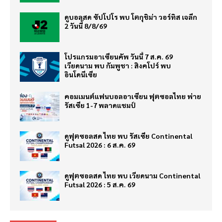
ดูบอลสด ซัปโปโร พบ โตกุชิม่า วอร์ทิส เจลีก
2 วันนี้ 8/8/69
โปรแกรมอาเซียนคัพ วันนี้ 7 ส.ค. 69
เวียดนาม พบ กัมพูชา : สิงคโปร์ พบ
อินโดนีเซีย
คอมเมนต์แฟนบอลอาเซียน ฟุตซอลไทย พ่าย
รัสเซีย 1-7 พลาดแชมป์
ดูฟุตซอลสด ไทย พบ รัสเซีย Continental
Futsal 2026 : 6 ส.ค. 69
ดูฟุตซอลสด ไทย พบ เวียดนาม Continental
Futsal 2026 : 5 ส.ค. 69