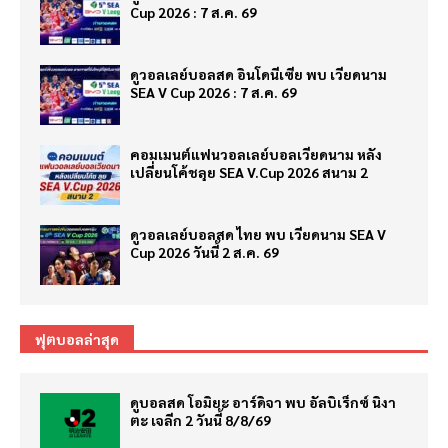
Cup 2026 : 7 ส.ค. 69
ดูวอลเลย์บอลสด อินโดนีเซีย พบ เวียดนาม
SEA V Cup 2026 : 7 ส.ค. 69
คอมเมนต์แฟนวอลเลย์บอลเวียดนาม หลัง
เปลี่ยนโค้ชลุย SEA V.Cup 2026 สนาม 2
ดูวอลเลย์บอลสด ไทย พบ เวียดนาม SEA V
Cup 2026 วันนี้ 2 ส.ค. 69
ฟุตบอลล่าสุด
ดูบอลสด โอมิยะ อาร์ดิจา พบ อัลบิเร็กซ์ นิงา
ตะ เจลีก 2 วันนี้ 8/8/69