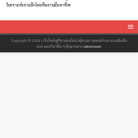
วิเคราะห์เจาะลึกโดยทีมงานมืออาชีพ
Copyright © 2026 | เว็บไซต์ดูกีฬาออนไลน์ ฟุตบอล วอลเลย์บอล แบดมินตัน
มวย และกีฬาอื่น ๆ อีกมากมาย
Jahnnoom