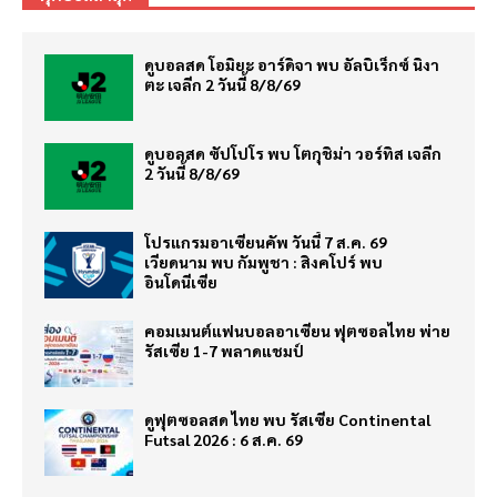
ดูบอลสด โอมิยะ อาร์ดิจา พบ อัลบิเร็กซ์ นิงา
ตะ เจลีก 2 วันนี้ 8/8/69
ดูบอลสด ซัปโปโร พบ โตกุชิม่า วอร์ทิส เจลีก
2 วันนี้ 8/8/69
โปรแกรมอาเซียนคัพ วันนี้ 7 ส.ค. 69
เวียดนาม พบ กัมพูชา : สิงคโปร์ พบ
อินโดนีเซีย
คอมเมนต์แฟนบอลอาเซียน ฟุตซอลไทย พ่าย
รัสเซีย 1-7 พลาดแชมป์
ดูฟุตซอลสด ไทย พบ รัสเซีย Continental
Futsal 2026 : 6 ส.ค. 69