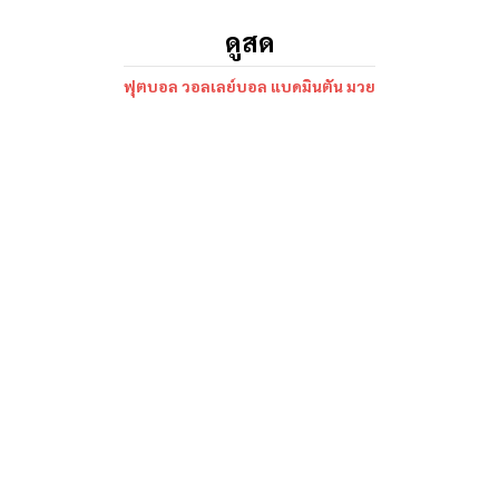
ดูสด
ฟุตบอล วอลเลย์บอล แบดมินตัน มวย