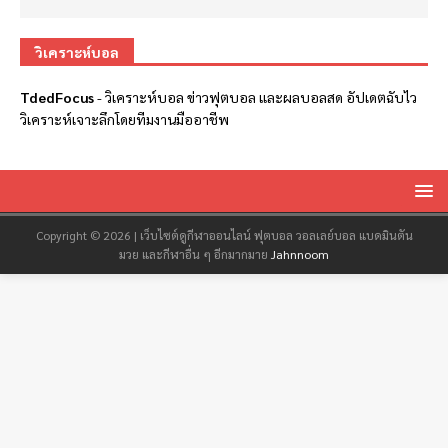
วิเคราะห์บอล
TdedFocus
-
วิเคราะห์บอล
ข่าวฟุตบอล และผลบอลสด อัปเดตฉับไว
วิเคราะห์เจาะลึกโดยทีมงานมืออาชีพ
Copyright © 2026 | เว็บไซต์ดูกีฬาออนไลน์ ฟุตบอล วอลเลย์บอล แบดมินตัน
มวย และกีฬาอื่น ๆ อีกมากมาย
Jahnnoom