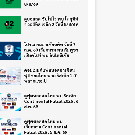
8/8/69
ดูบอลสด ซัปโปโร พบ โตกุชิม่
า วอร์ทิส เจลีก 2 วันนี้ 8/8/69
โปรแกรมอาเซียนคัพ วันนี้ 7
ส.ค. 69 เวียดนาม พบ กัมพูชา
: สิงคโปร์ พบ อินโดนีเซีย
คอมเมนต์แฟนบอลอาเซียน
ฟุตซอลไทย พ่าย รัสเซีย 1-7
พลาดแชมป์
ดูฟุตซอลสด ไทย พบ รัสเซีย
Continental Futsal 2026 : 6
ส.ค. 69
ดูฟุตซอลสด ไทย พบ
เวียดนาม Continental
Futsal 2026 : 5 ส.ค. 69