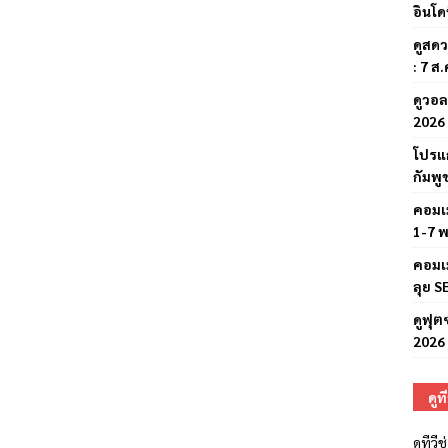
อินโด
ดูสดว
: 7 ส.
ดูวอล
2026 
โปรแก
กัมพู
คอมเ
1-7 
คอมเ
ลุย S
ดูฟุต
2026 
ดูท
ดูทีว