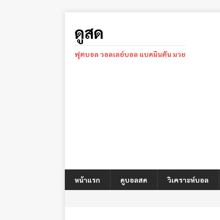
ดูสด
ฟุตบอล วอลเลย์บอล แบดมินตัน มวย
หน้าแรก
ดูบอลสด
วิเคราะห์บอล