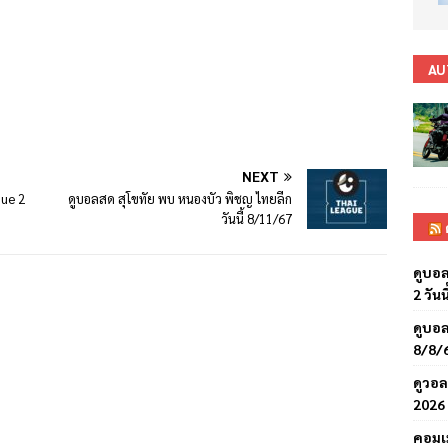
AU
NEXT
gue 2
ดูบอลสด สุโขทัย พบ หนองบัว พิชญ ไทยลีก
วันนี้ 8/11/67
ดูบอล
2 วันน
ดูบอล
8/8/
ดูวอล
2026 
คอมเ