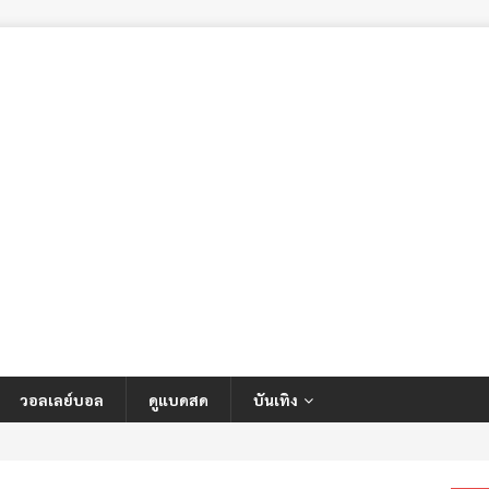
วอลเลย์บอล
ดูแบดสด
บันเทิง