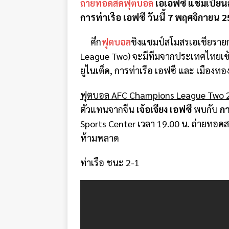
ถ่ายทอดสดฟุตบอล
เอเอฟซี แชมเปี้ยนส
การท่าเรือ เอฟซี วันนี้ 7 พฤศจิกายน 
ศึก
ฟุตบอล
ชิงแชมป์สโมสรเอเชียรา
League Two) จะมีทีมจากประเทศไทยเข้า
ยูไนเต็ด, การท่าเรือ เอฟซี และ เมืองทอง
ฟุตบอล AFC Champions League Two 
ตัวแทนจากจีน
เจ้อเจียง เอฟซี
พบกับ
กา
Sports Center เวลา 19.00 น. ถ่ายท
ห้ามพลาด
ท่าเรือ ชนะ 2-1