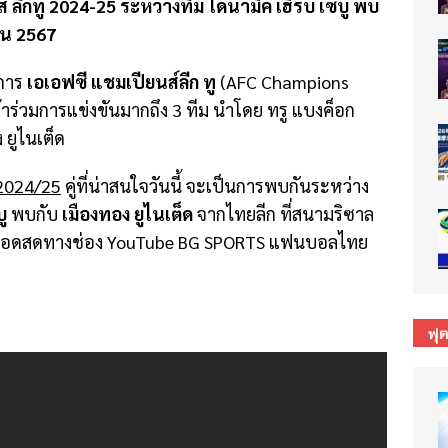
์ ลีกทู 2024-25 ระหว่างทีม ไดนามิค เฮิร์บ เซบู พบ
ายน 2567
ยการ
เอเอฟซี แชมเปียนส์ลีก ทู
(AFC Champions
ร่วมการแข่งขันมากถึง 3 ทีม นำโดย ทรู แบงค็อก
 ยูไนเต็ด
2024/25
คู่ที่น่าสนใจวันนี้ จะเป็นการพบกันระหว่าง
ู
พบกับ
เมืองทอง ยูไนเต็ด
จากไทยลีก ที่สนามริซาล
่ายทอดสดทางช่อง YouTube BG SPORTS แฟนบอลไทย
ฟุ