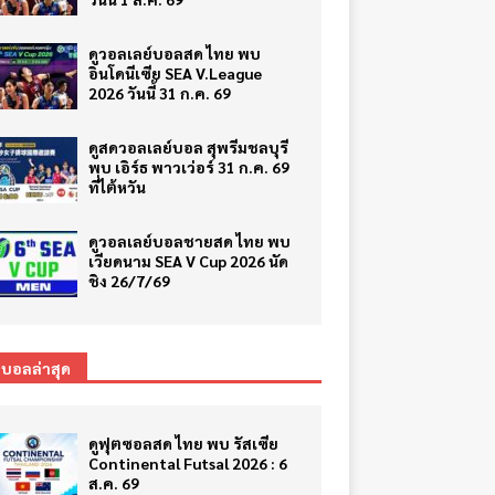
ดูวอลเลย์บอลสด ไทย พบ
อินโดนีเซีย SEA V.League
2026 วันนี้ 31 ก.ค. 69
ดูสดวอลเลย์บอล สุพรีมชลบุรี
พบ เอิร์ธ พาวเว่อร์ 31 ก.ค. 69
ที่ไต้หวัน
ดูวอลเลย์บอลชายสด ไทย พบ
เวียดนาม SEA V Cup 2026 นัด
ชิง 26/7/69
ตบอลล่าสุด
ดูฟุตซอลสด ไทย พบ รัสเซีย
Continental Futsal 2026 : 6
ส.ค. 69