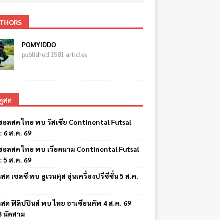
THORS
POMYIDDO
published 1581 articles
ดูสด
ซอลสด ไทย พบ รัสเซีย Continental Futsal
: 6 ส.ค. 69
ตซอลสด ไทย พบ เวียดนาม Continental Futsal
: 5 ส.ค. 69
สด เชลซี พบ ยูเวนตุส อุ่นเครื่องปรีซีซั่น 5 ส.ค.
สด ฟิลิปปินส์ พบ ไทย อาเซียนคัพ 4 ส.ค. 69
 B นัดสาม