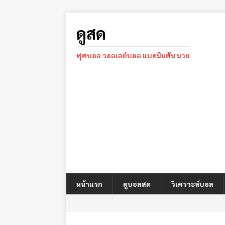
ดูสด
ฟุตบอล วอลเลย์บอล แบดมินตัน มวย
หน้าแรก
ดูบอลสด
วิเคราะห์บอล