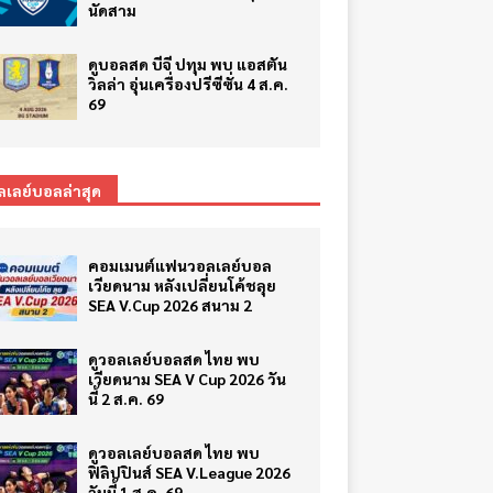
นัดสาม
ดูบอลสด บีจี ปทุม พบ แอสตัน
วิลล่า อุ่นเครื่องปรีซีซั่น 4 ส.ค.
69
ลเลย์บอลล่าสุด
คอมเมนต์แฟนวอลเลย์บอล
เวียดนาม หลังเปลี่ยนโค้ชลุย
SEA V.Cup 2026 สนาม 2
ดูวอลเลย์บอลสด ไทย พบ
เวียดนาม SEA V Cup 2026 วัน
นี้ 2 ส.ค. 69
ดูวอลเลย์บอลสด ไทย พบ
ฟิลิปปินส์ SEA V.League 2026
วันนี้ 1 ส.ค. 69