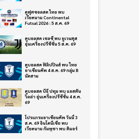
ดูฟุตซอลสด ไทย พบ
เวียดนาม Continental
Futsal 2026 : 5 ส.ค. 69
ดูบอลสด เชลซี พบ ยูเวนตุส
อุ่นเครื่องปรีซีซั่น 5 ส.ค. 69
ดูบอลสด ฟิลิปปินส์ พบ ไทย
อาเซียนคัพ 4 ส.ค. 69 กลุ่ม B
นัดสาม
ดูบอลสด บีจี ปทุม พบ แอสตัน
วิลล่า อุ่นเครื่องปรีซีซั่น 4 ส.ค.
69
โปรแกรมอาเซียนคัพ วันนี้ 3
ส.ค. 69 อินโดนีเซีย พบ
เวียดนาม กัมพูชา พบ ติมอร์