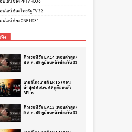
ีออนไลน์ ช่อง PPTV HD36
ออนไลน์ ช่อง ไทยรัฐ TV 32
ีออนไลน์ ช่อง ONE HD31
เทิง
ติวเธอที่รัก EP.14 (ตอนล่าสุด)
6 ส.ค. 69 ดูย้อนหลังช่องวัน 31
เกมส์โกงเกมส์ EP.15 (ตอน
ล่าสุด) 6 ส.ค. 69 ดูย้อนหลัง
3Plus
ติวเธอที่รัก EP.13 (ตอนล่าสุด)
5 ส.ค. 69 ดูย้อนหลังช่องวัน 31