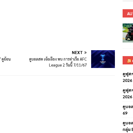
AU
NEXT
 ดูย้อน
ดูบอลสด เจ้อเจียง พบ การท่าเรือ AFC
League 2 วันนี้ 7/11/67
ดูฟุต
2026 
ดูฟุ
2026 
ดูบอล
69
ดูบอล
กลุ่ม