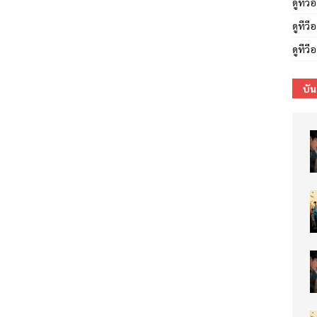
ดูทีว
ดูทีวี
ดูทีว
บัน