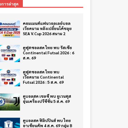
ยการล่าสุด
คอมเมนต์แฟนวอลเลย์บอล
เวียดนาม หลังเปลี่ยนโค้ชลุย
SEA V.Cup 2026 สนาม 2
ดูฟุตซอลสด ไทย พบ รัสเซีย
Continental Futsal 2026 : 6
ส.ค. 69
ดูฟุตซอลสด ไทย พบ
เวียดนาม Continental
Futsal 2026 : 5 ส.ค. 69
ดูบอลสด เชลซี พบ ยูเวนตุส
อุ่นเครื่องปรีซีซั่น 5 ส.ค. 69
ดูบอลสด ฟิลิปปินส์ พบ ไทย
อาเซียนคัพ 4 ส.ค. 69 กลุ่ม B