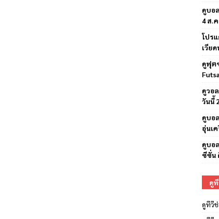
ดูบอล
4 ส.ค
โปรแก
เวียด
ดูฟุ
Futsa
ดูวอ
วันนี้
ดูบอล
อุ่นเค
ดูบอล
ซีซั่น
ดูท
ดูทีว