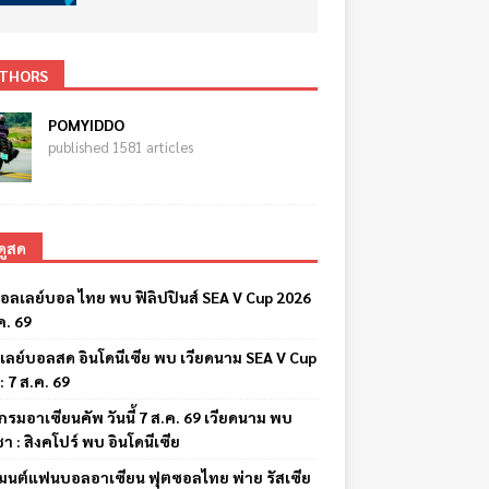
THORS
POMYIDDO
published 1581 articles
ดูสด
อลเลย์บอล ไทย พบ ฟิลิปปินส์ SEA V Cup 2026
ค. 69
เลย์บอลสด อินโดนีเซีย พบ เวียดนาม SEA V Cup
: 7 ส.ค. 69
รมอาเซียนคัพ วันนี้ 7 ส.ค. 69 เวียดนาม พบ
ชา : สิงคโปร์ พบ อินโดนีเซีย
มนต์แฟนบอลอาเซียน ฟุตซอลไทย พ่าย รัสเซีย