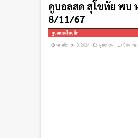
ดูบอลสด สุโขทัย พบ ห
8/11/67
ดูบอลสดไทยลีก
พฤศจิกายน 8, 2024
ดูบอลสด
ปิดความเ