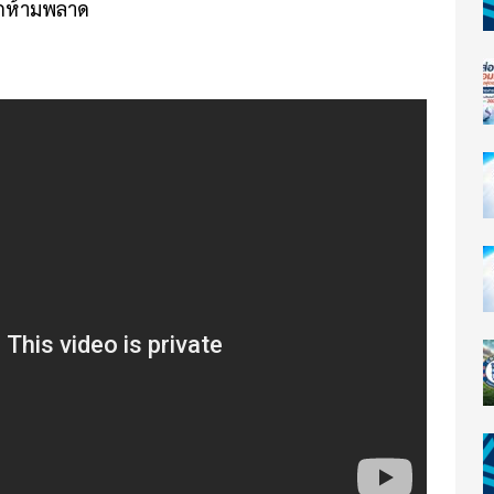
ีกห้ามพลาด