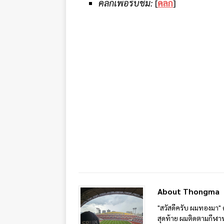
คลิกเพื่อรับชม:
[
คลิก
]
About Thongma
"สวัสดีครับ ผมทองมา" ค
สุดท้าย ผมติดตามกีฬาห