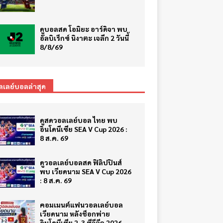
ดูบอลสด โอมิยะ อาร์ดิจา พบ
อัลบิเร็กซ์ นิงาตะ เจลีก 2 วันนี้
8/8/69
ลเลย์บอลล่าสุด
ดูสดวอลเลย์บอล ไทย พบ
อินโดนีเซีย SEA V Cup 2026 :
8 ส.ค. 69
ดูวอลเลย์บอลสด ฟิลิปปินส์
พบ เวียดนาม SEA V Cup 2026
: 8 ส.ค. 69
คอมเมนต์แฟนวอลเลย์บอล
เวียดนาม หลังช็อกพ่าย
อินโดนีเซีย 2-3 ซีวีลีก 2026