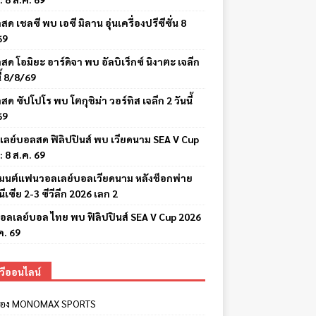
สด เชลซี พบ เอซี มิลาน อุ่นเครื่องปรีซีซั่น 8
69
สด โอมิยะ อาร์ดิจา พบ อัลบิเร็กซ์ นิงาตะ เจลีก
ี้ 8/8/69
สด ซัปโปโร พบ โตกุชิม่า วอร์ทิส เจลีก 2 วันนี้
69
เลย์บอลสด ฟิลิปปินส์ พบ เวียดนาม SEA V Cup
: 8 ส.ค. 69
มนต์แฟนวอลเลย์บอลเวียดนาม หลังช็อกพ่าย
นีเซีย 2-3 ซีวีลีก 2026 เลก 2
อลเลย์บอล ไทย พบ ฟิลิปปินส์ SEA V Cup 2026
ค. 69
ีวีออนไลน์
ีช่อง MONOMAX SPORTS