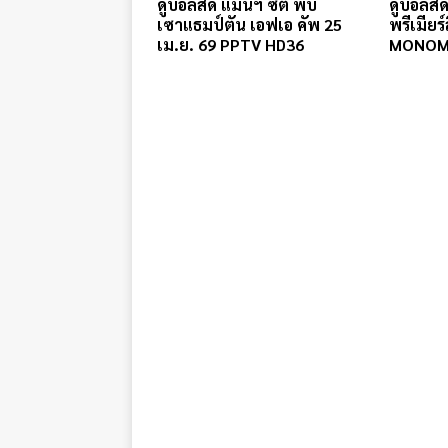
ดูบอลสด แมนฯ ซิตี้ พบ
ดูบอลสด
เซาแธมป์ตัน เอฟเอ คัพ 25
พรีเมียร
เม.ย. 69 PPTV HD36
MONOM