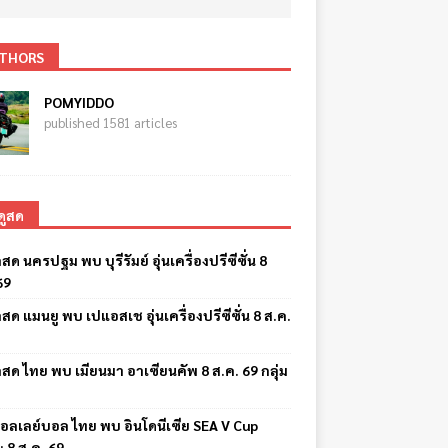
THORS
POMYIDDO
published 1581 articles
ดูสด
สด นครปฐม พบ บุรีรัมย์ อุ่นเครื่องปรีซีซั่น 8
69
สด แมนยู พบ เปแอสเช อุ่นเครื่องปรีซีซั่น 8 ส.ค.
สด ไทย พบ เมียนมา อาเซียนคัพ 8 ส.ค. 69 กลุ่ม
อลเลย์บอล ไทย พบ อินโดนีเซีย SEA V Cup
: 8 ส.ค. 69