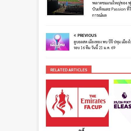
พลาดชมเกมใหญ่ของ ฟุ
บันเทิงและ Passion ที่
การณ์ผล
PREVIOUS
ดูบอลสด เมืองทอง พบ บีจี ปทุม เมือง
รอบ 16 ทีม วันนี้ 21 ม.ค. 69
RELATED ARTICLES