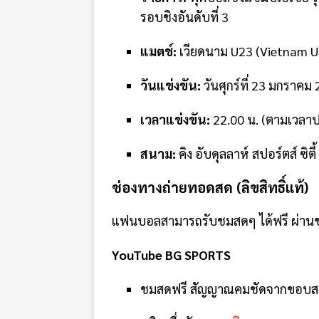
รอบชิงอันดับที่ 3
แมตช์:
เวียดนาม U23 (Vietnam U2
วันแข่งขัน:
วันศุกร์ที่ 23 มกราคม
เวลาแข่งขัน:
22.00 น. (ตามเวลา
สนาม:
คิง อับดุลลาห์ สปอร์ตส์ ซิต
ช่องทางถ่ายทอดสด (ลิขสิทธิ์แท้)
แฟนบอลสามารถรับชมสดๆ ได้ฟรี ผ่านช่องท
YouTube BG SPORTS
ชมสดฟรี สัญญาณคมชัดจากขอบสน