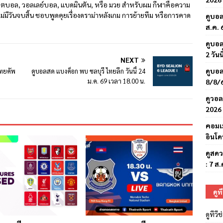
ตบอล, วอลเลย์บอล, แบดมินตัน, หรือ มวย สำหรับผม กีฬาคือความ
ไม่มีวันจบสิ้น ชอบพูดคุยเรื่องดราม่าหลังเกม การย้ายทีม หรือการคาด
ดูบอล
ส.ค. 
ดูบอล
2 วันน
NEXT
ดูบอล
ไทยคัพ
ดูบอลสด แบงค็อก พบ ชลบุรี ไทยลีก วันนี้ 24
ม.ค. 69 เวลา 18.00 น.
8/8/
ดูวอล
2026 
คอมเ
อินโด
ดูสดว
: 7 ส.
ดูท
ดูทีว