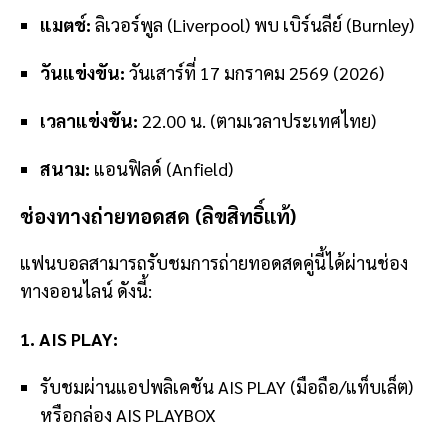
แมตช์:
ลิเวอร์พูล (Liverpool) พบ เบิร์นลีย์ (Burnley)
วันแข่งขัน:
วันเสาร์ที่ 17 มกราคม 2569 (2026)
เวลาแข่งขัน:
22.00 น. (ตามเวลาประเทศไทย)
สนาม:
แอนฟิลด์ (Anfield)
ช่องทางถ่ายทอดสด (ลิขสิทธิ์แท้)
แฟนบอลสามารถรับชมการถ่ายทอดสดคู่นี้ได้ผ่านช่อง
ทางออนไลน์ ดังนี้:
1. AIS PLAY:
รับชมผ่านแอปพลิเคชัน AIS PLAY (มือถือ/แท็บเล็ต)
หรือกล่อง AIS PLAYBOX