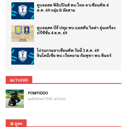
ดูบอลสด ฟิลิปปินส์ พบ ไทย อาเซียนคัพ 4
ส.ค. 69 กลุ่ม B นัดสาม
ดูบอลสด บีจี ปทุม พบ แอสตัน วิลล่า อุ่นเครื่อง
ปรีซีซั่น 4 ส.ค. 69
โปรแกรมอาเซียนคัพ วันนี้ 3 ส.ค. 69
อินโดนีเซีย พบ เวียดนาม กัมพูชา พบ ติมอร์
AUTHORS
POMYIDDO
published 1581 articles
ดูสด