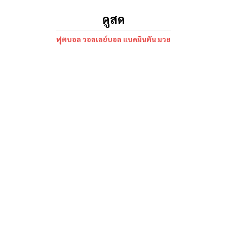
ดูสด
ฟุตบอล วอลเลย์บอล แบดมินตัน มวย