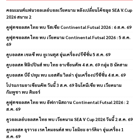
คอมเมนต์แฟนวอลเลย์บอลเวียดนาม หลังเปลี่ยนโค้ชลุย SEA V.Cup
2026 สนาม 2
ดูฟุตซอลสด ไทย พบ รัสเซีย Continental Futsal 2026 : 6 ส.ค. 69
ดูฟุตซอลสด ไทย พบ เวียดนาม Continental Futsal 2026 : 5 ส.ค.
69
ดูบอลสด เชลซี พบ ยูเวนตุส อุ่นเครื่องปรีซีซั่น 5 ส.ค. 69
ดูบอลสด ฟิลิปปินส์ พบ ไทย อาเซียนคัพ 4 ส.ค. 69 กลุ่ม B นัดสาม
ดูบอลสด บีจี ปทุม พบ แอสตัน วิลล่า อุ่นเครื่องปรีซีซั่น 4 ส.ค. 69
โปรแกรมอาเซียนคัพ วันนี้ 3 ส.ค. 69 อินโดนีเซีย พบ เวียดนาม
กัมพูชา พบ ติมอร์
ดูฟุตซอลสด ไทย พบ อัฟกานิสถาน Continental Futsal 2026 : 2
ส.ค. 69
ดูวอลเลย์บอลสด ไทย พบ เวียดนาม SEA V Cup 2026 วันนี้ 2 ส.ค. 69
ดูบอลสด อุราวะ เรด ไดมอนด์ส พบ โอมิยะ อาร์ดิจา อุ่นเครื่อง 1
ส.ค. 69