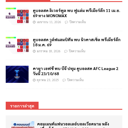
ดูบอลสด ลิเวอร์พูล พบ ฟูแล่ม พรีเมียร์ลีก 11 เม.ย.
69 ทาง MONOMAX
เมษายน 11, 2026
ปิดความเห็น
ดูบอลสด วูล์ฟแฮมป์ตัน พบ นิวคาสเซิ่ล พรีเมียร์ลีก
18 ม.ค. 69
มกราคม 18, 2026
ปิดความเห็น
คายา เอฟซี พบ บีจี ปทุม ดูบอลสด AFC League 2
วันนี้ 23/10/68
ตุลาคม 23, 2025
ปิดความเห็น
รายการล่าสุด
คอมเมนต์แฟนวอลเลย์บอลเวียดนาม หลัง