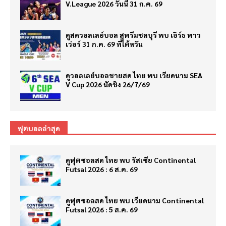
V.League 2026 วันนี้ 31 ก.ค. 69
ดูสดวอลเลย์บอล สุพรีมชลบุรี พบ เอิร์ธ พาว
เว่อร์ 31 ก.ค. 69 ที่ไต้หวัน
ดูวอลเลย์บอลชายสด ไทย พบ เวียดนาม SEA
V Cup 2026 นัดชิง 26/7/69
ฟุตบอลล่าสุด
ดูฟุตซอลสด ไทย พบ รัสเซีย Continental
Futsal 2026 : 6 ส.ค. 69
ดูฟุตซอลสด ไทย พบ เวียดนาม Continental
Futsal 2026 : 5 ส.ค. 69