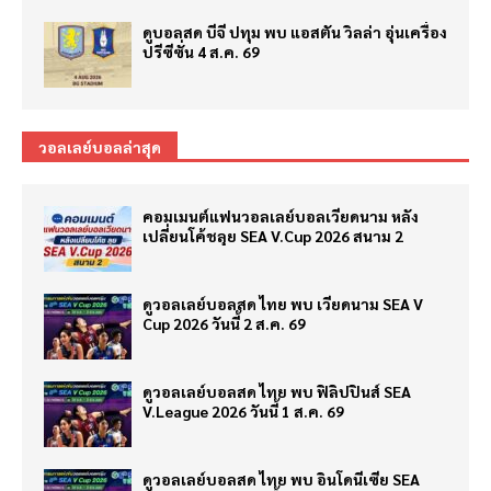
ดูบอลสด บีจี ปทุม พบ แอสตัน วิลล่า อุ่นเครื่อง
ปรีซีซั่น 4 ส.ค. 69
วอลเลย์บอลล่าสุด
คอมเมนต์แฟนวอลเลย์บอลเวียดนาม หลัง
เปลี่ยนโค้ชลุย SEA V.Cup 2026 สนาม 2
ดูวอลเลย์บอลสด ไทย พบ เวียดนาม SEA V
Cup 2026 วันนี้ 2 ส.ค. 69
ดูวอลเลย์บอลสด ไทย พบ ฟิลิปปินส์ SEA
V.League 2026 วันนี้ 1 ส.ค. 69
ดูวอลเลย์บอลสด ไทย พบ อินโดนีเซีย SEA