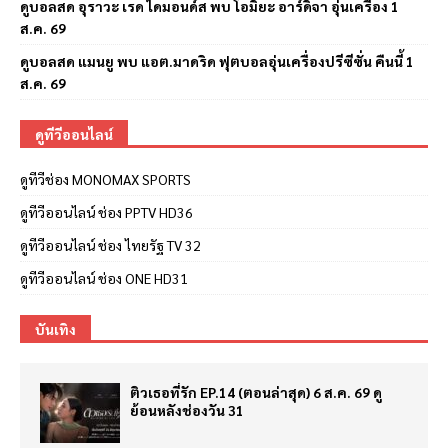
ดูบอลสด อุราวะ เรด ไดมอนด์ส พบ โอมิยะ อาร์ดิจา อุ่นเครื่อง 1
ส.ค. 69
ดูบอลสด แมนยู พบ แอต.มาดริด ฟุตบอลอุ่นเครื่องปรีซีซั่น คืนนี้ 1
ส.ค. 69
ดูทีวีออนไลน์
ดูทีวีช่อง MONOMAX SPORTS
ดูทีวีออนไลน์ ช่อง PPTV HD36
ดูทีวีออนไลน์ ช่อง ไทยรัฐ TV 32
ดูทีวีออนไลน์ ช่อง ONE HD31
บันเทิง
ติวเธอที่รัก EP.14 (ตอนล่าสุด) 6 ส.ค. 69 ดู
ย้อนหลังช่องวัน 31