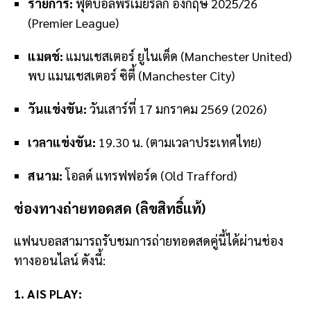
รายการ:
ฟุตบอลพรีเมียร์ลีก อังกฤษ 2025/26
(Premier League)
แมตช์:
แมนเชสเตอร์ ยูไนเต็ด (Manchester United)
พบ แมนเชสเตอร์ ซิตี้ (Manchester City)
วันแข่งขัน:
วันเสาร์ที่ 17 มกราคม 2569 (2026)
เวลาแข่งขัน:
19.30 น. (ตามเวลาประเทศไทย)
สนาม:
โอลด์ แทรฟฟอร์ด (Old Trafford)
ช่องทางถ่ายทอดสด (ลิขสิทธิ์แท้)
แฟนบอลสามารถรับชมการถ่ายทอดสดคู่นี้ได้ผ่านช่อง
ทางออนไลน์ ดังนี้:
1. AIS PLAY: