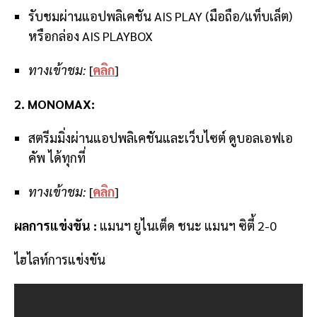
รับชมผ่านแอปพลิเคชัน AIS PLAY (มือถือ/แท็บเล็ต)
หรือกล่อง AIS PLAYBOX
ทางเข้าชม:
[
คลิก
]
2. MONOMAX:
สตรีมมิ่งผ่านแอปพลิเคชันและเว็บไซต์ ดูบอลเอฟเอ
คัพ ได้ทุกที่
ทางเข้าชม:
[
คลิก
]
ผลการแข่งขัน :
แมนฯ ยูไนเต็ด ชนะ แมนฯ ซิตี้ 2-0
ไฮไลท์การแข่งขัน