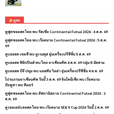
ดูสด
ดูฟุตซอลสด ไทย พบ รัสเซีย Continental Futsal 2026 : 6 ส.ค. 69
ดูฟุตซอลสด ไทย พบ เวียดนาม Continental Futsal 2026 : 5 ส.ค.
69
ดูบอลสด เชลซี พบ ยูเวนตุส อุ่นเครื่องปรีซีซั่น 5 ส.ค. 69
ดูบอลสด ฟิลิปปินส์ พบ ไทย อาเซียนคัพ 4 ส.ค. 69 กลุ่ม B นัดสาม
ดูบอลสด บีจี ปทุม พบ แอสตัน วิลล่า อุ่นเครื่องปรีซีซั่น 4 ส.ค. 69
โปรแกรมอาเซียนคัพ วันนี้ 3 ส.ค. 69 อินโดนีเซีย พบ เวียดนาม
กัมพูชา พบ ติมอร์
ดูฟุตซอลสด ไทย พบ อัฟกานิสถาน Continental Futsal 2026 : 2
ส.ค. 69
ดูวอลเลย์บอลสด ไทย พบ เวียดนาม SEA V Cup 2026 วันนี้ 2 ส.ค. 69