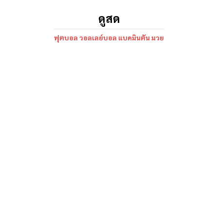
ดูสด
ฟุตบอล วอลเลย์บอล แบดมินตัน มวย