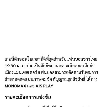
เกมนี้คิกออฟในเวลาที่ดีที่สุดสำหรับแฟนบอลชาวไทย
19.30 น.
มาร่วมเป็นสักขีพยานความเดือดของศึกผ่า
เมืองแมนเชสเตอร์ แฟนบอลสามารถติดตามรับชมการ
ถ่ายทอดสดแบบภาพคมชัด สัญญาณถูกลิขสิทธิ์ ได้ทาง
MONOMAX
และ
AIS PLAY
รายละเอียดการแข่งขัน