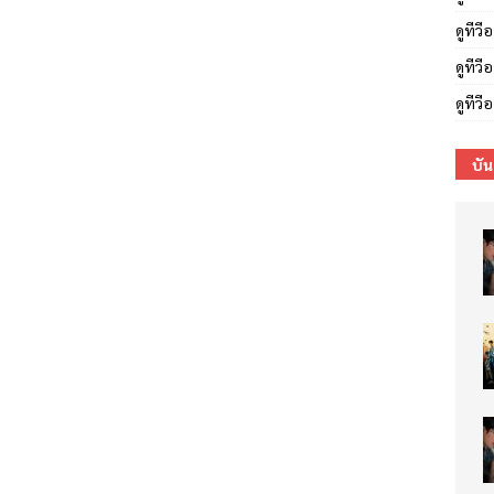
ดูทีว
ดูทีวี
ดูทีว
บัน