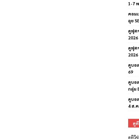
1-7 
คอมเ
ลุย S
ดูฟุต
2026 
ดูฟุ
2026 
ดูบอล
69
ดูบอล
กลุ่ม
ดูบอล
4 ส.ค
ดูท
ดูทีว