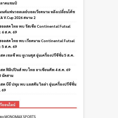
พลาดแชมป์
มนต์แฟนวอลเลย์บอลเวียดนาม หลังเปลี่ยนโค้ช
EA V.Cup 2026 สนาม 2
ซอลสด ไทย พบ รัสเซีย Continental Futsal
: 6 ส.ค. 69
ตซอลสด ไทย พบ เวียดนาม Continental Futsal
: 5 ส.ค. 69
สด เชลซี พบ ยูเวนตุส อุ่นเครื่องปรีซีซั่น 5 ส.ค.
สด ฟิลิปปินส์ พบ ไทย อาเซียนคัพ 4 ส.ค. 69
 B นัดสาม
สด บีจี ปทุม พบ แอสตัน วิลล่า อุ่นเครื่องปรีซีซั่น
. 69
ีวีออนไลน์
ีช่อง MONOMAX SPORTS