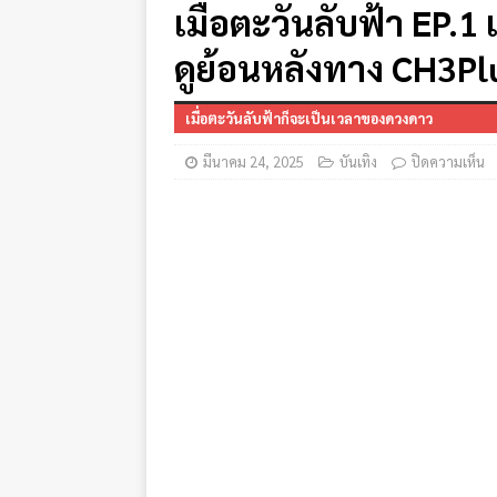
เมื่อตะวันลับฟ้า EP.1 
ดูย้อนหลังทาง CH3Pl
เมื่อตะวันลับฟ้าก็จะเป็นเวลาของดวงดาว
มีนาคม 24, 2025
บันเทิง
ปิดความเห็น