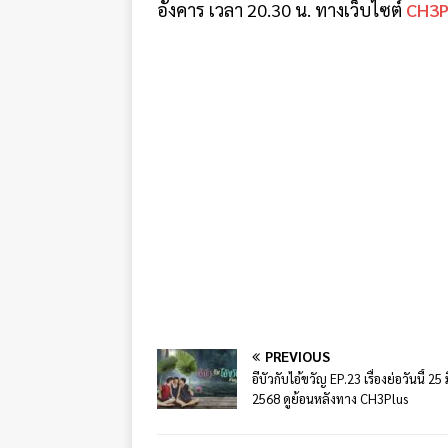
อังคาร เวลา 20.30 น. ทางเว็บไซต์
CH3P
PREVIOUS
อีบัวกับไอ้ขวัญ EP.23 เรื่องย่อวันนี้ 2
2568 ดูย้อนหลังทาง CH3Plus