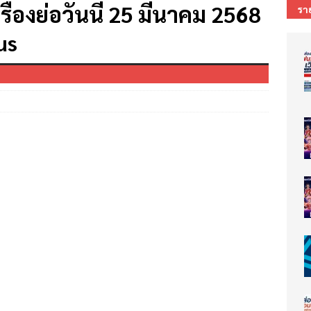
เรื่องย่อวันนี้ 25 มีนาคม 2568
รา
us