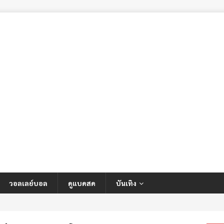
วอลเลย์บอล
ดูแบดสด
บันเทิง