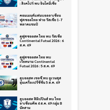
: สิงคโปร์ พบ อินโดนีเซีย
คอมเมนต์แฟนบอลอาเซียน
ฟุตซอลไทย พ่าย รัสเซีย 1-7
พลาดแชมป์
ดูฟุตซอลสด ไทย พบ รัสเซีย
Continental Futsal 2026 : 6
ส.ค. 69
ดูฟุตซอลสด ไทย พบ
เวียดนาม Continental
Futsal 2026 : 5 ส.ค. 69
ดูบอลสด เชลซี พบ ยูเวนตุส
อุ่นเครื่องปรีซีซั่น 5 ส.ค. 69
ดูบอลสด ฟิลิปปินส์ พบ ไทย
อาเซียนคัพ 4 ส.ค. 69 กลุ่ม B
นัดสาม