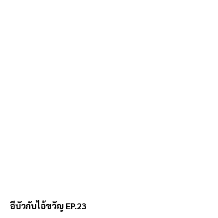
อีบัวกับไอ้ขวัญ EP.23