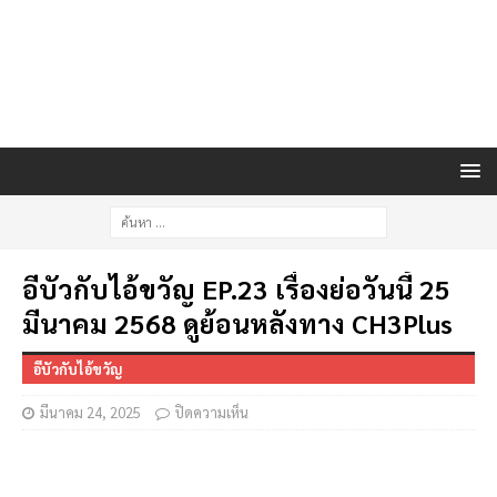
อีบัวกับไอ้ขวัญ EP.23 เรื่องย่อวันนี้ 25
มีนาคม 2568 ดูย้อนหลังทาง CH3Plus
อีบัวกับไอ้ขวัญ
มีนาคม 24, 2025
ปิดความเห็น