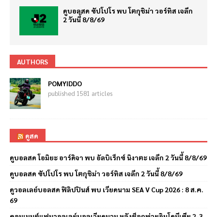
ดูบอลสด ซัปโปโร พบ โตกุชิม่า วอร์ทิส เจลีก
2 วันนี้ 8/8/69
AUTHORS
POMYIDDO
published 1581 articles
ดูสด
ดูบอลสด โอมิยะ อาร์ดิจา พบ อัลบิเร็กซ์ นิงาตะ เจลีก 2 วันนี้ 8/8/69
ดูบอลสด ซัปโปโร พบ โตกุชิม่า วอร์ทิส เจลีก 2 วันนี้ 8/8/69
ดูวอลเลย์บอลสด ฟิลิปปินส์ พบ เวียดนาม SEA V Cup 2026 : 8 ส.ค.
69
คอมเมนต์แฟนวอลเลย์บอลเวียดนาม หลังช็อกพ่ายอินโดนีเซีย 2-3