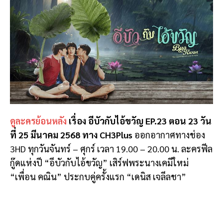
ดูละครย้อนหลัง
เรื่อง อีบัวกับไอ้ขวัญ EP.23 ตอน 23 วัน
ที่ 25 มีนาคม 2568 ทาง CH3Plus
ออกอากาศทางช่อง
3HD ทุกวันจันทร์ – ศุกร์ เวลา 19.00 – 20.00 น. ละครฟีล
กู๊ดแห่งปี “อีบัวกับไอ้ขวัญ” เสิร์ฟพระนางเคมีใหม่
“เพื่อน คณิน” ประกบคู่ครั้งแรก “เดนิส เจลีลชา”