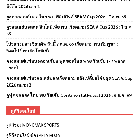
ซีวีลีก 2026 เลก 2
ดูสดวอลเลย์บอล ไทย พบ ฟิลิปปินส์ SEA V Cup 2026 : 7 ส.ค. 69
ดูวอลเลย์บอลสด อินโดนีเซีย พบ เวียดนาม SEA V Cup 2026 : 7 ส.ค.
69
โปรแกรมอาเซียนคัพ วันนี้ 7 ส.ค. 69 เวียดนาม พบ กัมพูชา :
สิงคโปร์ พบ อินโดนีเซีย
คอมเมนต์แฟนบอลอาเซียน ฟุตซอลไทย พ่าย รัสเซีย 1-7 พลาด
แชมป์
คอมเมนต์แฟนวอลเลย์บอลเวียดนาม หลังเปลี่ยนโค้ชลุย SEA V.Cup
2026 สนาม 2
ดูฟุตซอลสด ไทย พบ รัสเซีย Continental Futsal 2026 : 6 ส.ค. 69
ดูทีวีออนไลน์
ดูทีวีช่อง MONOMAX SPORTS
ดูทีวีออนไลน์ ช่อง PPTV HD36