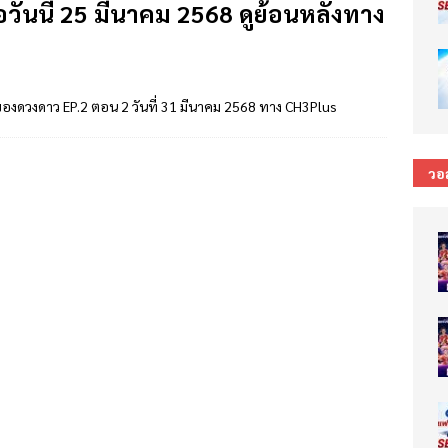
ย่อวันนี้ 25 มีนาคม 2568 ดูย้อนหลังทาง
ลาของดวงดาว EP.2 ตอน 2 วันที่ 31 มีนาคม 2568 ทาง CH3Plus
วอ