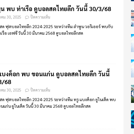
ูน พบ ท่าเรือ ดูบอลสดไทยลีก วันนี้ 30/3/68
าคม 30, 2025
ปิดความเห็น
สด ฟุตบอลไทยลีก 2024-2025 ระหว่างทีม ลำพูน วอริเออร์ พบกับ
าเรือ เอฟซี วันนี้ 30 มีนาคม 2568 ดูบอลไทยลีกสด
 แบงค็อก พบ ขอนแก่น ดูบอลสดไทยลีก วันนี้
3/68
าคม 30, 2025
ปิดความเห็น
สด ฟุตบอลไทยลีก 2024-2025 ระหว่างทีม ทรู แบงค็อก ยูไนเต็ด พบ
อนแก่น ยูไนเต็ด วันนี้ 30 มีนาคม 2568 ดูบอลไทยลีกสด