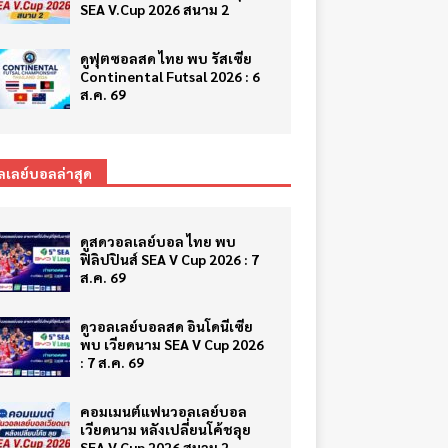
SEA V.Cup 2026 สนาม 2
ดูฟุตซอลสด ไทย พบ รัสเซีย
Continental Futsal 2026 : 6
ส.ค. 69
ลเลย์บอลล่าสุด
ดูสดวอลเลย์บอล ไทย พบ
ฟิลิปปินส์ SEA V Cup 2026 : 7
ส.ค. 69
ดูวอลเลย์บอลสด อินโดนีเซีย
พบ เวียดนาม SEA V Cup 2026
: 7 ส.ค. 69
คอมเมนต์แฟนวอลเลย์บอล
เวียดนาม หลังเปลี่ยนโค้ชลุย
SEA V.Cup 2026 สนาม 2