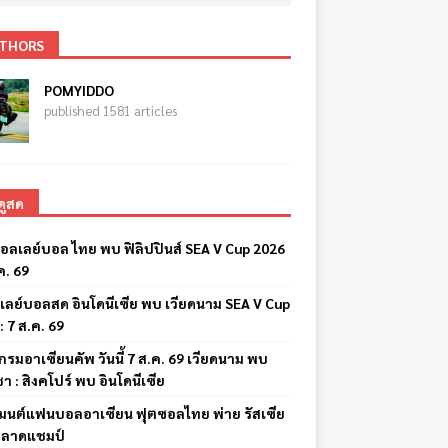
THORS
POMYIDDO
published 1581 articles
ดูสด
อลเลย์บอล ไทย พบ ฟิลิปปินส์ SEA V Cup 2026
ค. 69
เลย์บอลสด อินโดนีเซีย พบ เวียดนาม SEA V Cup
: 7 ส.ค. 69
รมอาเซียนคัพ วันนี้ 7 ส.ค. 69 เวียดนาม พบ
ชา : สิงคโปร์ พบ อินโดนีเซีย
มนต์แฟนบอลอาเซียน ฟุตซอลไทย พ่าย รัสเซีย
พลาดแชมป์