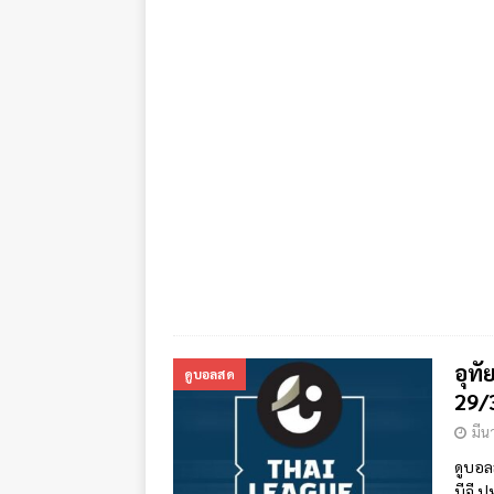
อุทั
ดูบอลสด
29/
มีน
ดูบอล
บีจี ป