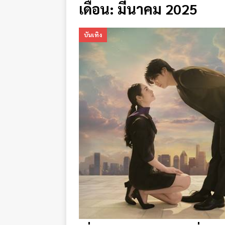
เดือน:
มีนาคม 2025
บันเทิง