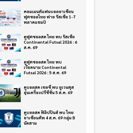
คอมเมนต์แฟนบอลอาเซียน
ฟุตซอลไทย พ่าย รัสเซีย 1-7
พลาดแชมป์
ดูฟุตซอลสด ไทย พบ รัสเซีย
Continental Futsal 2026 : 6
ส.ค. 69
ดูฟุตซอลสด ไทย พบ
เวียดนาม Continental
Futsal 2026 : 5 ส.ค. 69
ดูบอลสด เชลซี พบ ยูเวนตุส
อุ่นเครื่องปรีซีซั่น 5 ส.ค. 69
ดูบอลสด ฟิลิปปินส์ พบ ไทย
อาเซียนคัพ 4 ส.ค. 69 กลุ่ม B
นัดสาม