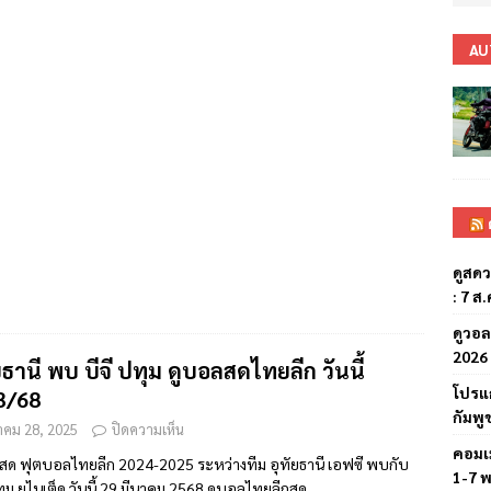
AU
ดูสดว
: 7 ส.
ดูวอล
2026 
ยธานี พบ บีจี ปทุม ดูบอลสดไทยลีก วันนี้
โปรแก
3/68
กัมพู
าคม 28, 2025
ปิดความเห็น
คอมเ
สด ฟุตบอลไทยลีก 2024-2025 ระหว่างทีม อุทัยธานี เอฟซี พบกับ
1-7 
ทุม ยูไนเต็ด วันนี้ 29 มีนาคม 2568 ดูบอลไทยลีกสด