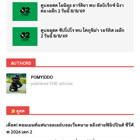
ดูบอลสด โอมิยะ อาร์ดิจา พบ อัลบิเร็กซ์ นิงา
ตะ เจลีก 2 วันนี้ 8/8/69
ดูบอลสด ซัปโปโร พบ โตกุชิม่า วอร์ทิส เจลีก
2 วันนี้ 8/8/69
AUTHORS
POMYIDDO
published 1581 articles
ดูสด
เดือด! คอมเมนต์แฟนวอลเลย์บอลเวียดนาม หลังพ่ายฟิลิปปินส์ ซีวีคั
พ 2026 เลก 2