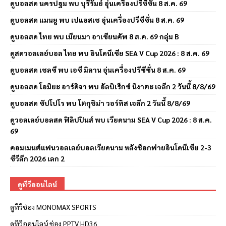
ดูบอลสด นครปฐม พบ บุรีรัมย์ อุ่นเครื่องปรีซีซั่น 8 ส.ค. 69
ดูบอลสด แมนยู พบ เปแอสเช อุ่นเครื่องปรีซีซั่น 8 ส.ค. 69
ดูบอลสด ไทย พบ เมียนมา อาเซียนคัพ 8 ส.ค. 69 กลุ่ม B
ดูสดวอลเลย์บอล ไทย พบ อินโดนีเซีย SEA V Cup 2026 : 8 ส.ค. 69
ดูบอลสด เชลซี พบ เอซี มิลาน อุ่นเครื่องปรีซีซั่น 8 ส.ค. 69
ดูบอลสด โอมิยะ อาร์ดิจา พบ อัลบิเร็กซ์ นิงาตะ เจลีก 2 วันนี้ 8/8/69
ดูบอลสด ซัปโปโร พบ โตกุชิม่า วอร์ทิส เจลีก 2 วันนี้ 8/8/69
ดูวอลเลย์บอลสด ฟิลิปปินส์ พบ เวียดนาม SEA V Cup 2026 : 8 ส.ค.
69
คอมเมนต์แฟนวอลเลย์บอลเวียดนาม หลังช็อกพ่ายอินโดนีเซีย 2-3
ซีวีลีก 2026 เลก 2
ดูทีวีออนไลน์
ดูทีวีช่อง MONOMAX SPORTS
ดูทีวีออนไลน์ ช่อง PPTV HD36