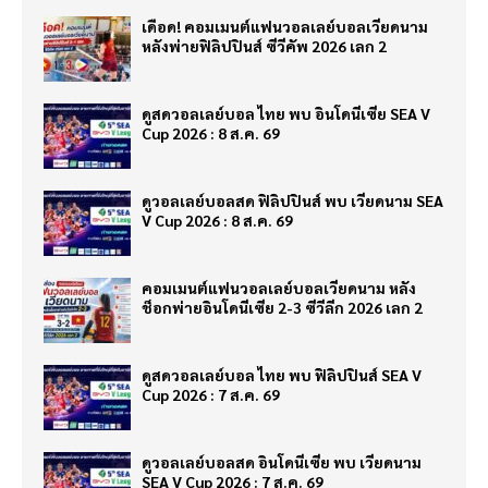
เดือด! คอมเมนต์แฟนวอลเลย์บอลเวียดนาม
หลังพ่ายฟิลิปปินส์ ซีวีคัพ 2026 เลก 2
ดูสดวอลเลย์บอล ไทย พบ อินโดนีเซีย SEA V
Cup 2026 : 8 ส.ค. 69
ดูวอลเลย์บอลสด ฟิลิปปินส์ พบ เวียดนาม SEA
V Cup 2026 : 8 ส.ค. 69
คอมเมนต์แฟนวอลเลย์บอลเวียดนาม หลัง
ช็อกพ่ายอินโดนีเซีย 2-3 ซีวีลีก 2026 เลก 2
ดูสดวอลเลย์บอล ไทย พบ ฟิลิปปินส์ SEA V
Cup 2026 : 7 ส.ค. 69
ดูวอลเลย์บอลสด อินโดนีเซีย พบ เวียดนาม
SEA V Cup 2026 : 7 ส.ค. 69