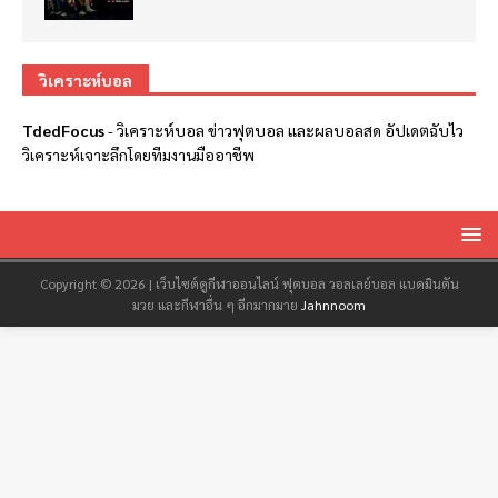
วิเคราะห์บอล
TdedFocus
-
วิเคราะห์บอล
ข่าวฟุตบอล และผลบอลสด อัปเดตฉับไว
วิเคราะห์เจาะลึกโดยทีมงานมืออาชีพ
Copyright © 2026 | เว็บไซต์ดูกีฬาออนไลน์ ฟุตบอล วอลเลย์บอล แบดมินตัน
มวย และกีฬาอื่น ๆ อีกมากมาย
Jahnnoom