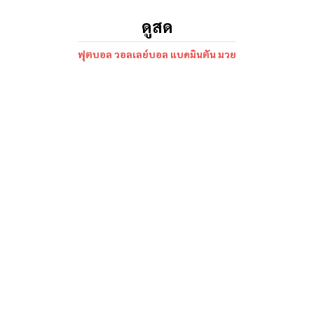
ดูสด
ฟุตบอล วอลเลย์บอล แบดมินตัน มวย