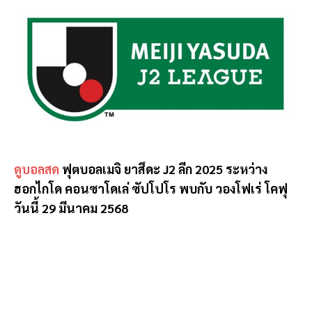
ดูบอลสด
ฟุตบอลเมจิ ยาสึดะ J2 ลีก 2025 ระหว่าง
ฮอกไกโด คอนซาโดเล่ ซัปโปโร พบกับ วองโฟเร่ โคฟุ
วันนี้ 29 มีนาคม 2568