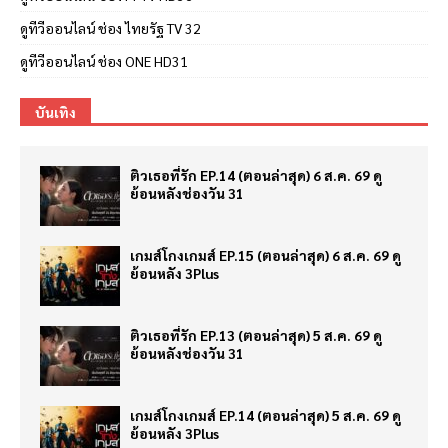
ดูทีวีออนไลน์ ช่อง ไทยรัฐ TV 32
ดูทีวีออนไลน์ ช่อง ONE HD31
บันเทิง
ติวเธอที่รัก EP.14 (ตอนล่าสุด) 6 ส.ค. 69 ดู
ย้อนหลังช่องวัน 31
เกมส์โกงเกมส์ EP.15 (ตอนล่าสุด) 6 ส.ค. 69 ดู
ย้อนหลัง 3Plus
ติวเธอที่รัก EP.13 (ตอนล่าสุด) 5 ส.ค. 69 ดู
ย้อนหลังช่องวัน 31
เกมส์โกงเกมส์ EP.14 (ตอนล่าสุด) 5 ส.ค. 69 ดู
ย้อนหลัง 3Plus