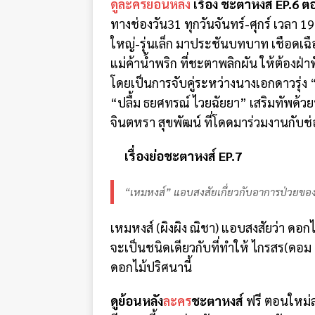
ดูละครย้อนหลัง
เรื่อง ชะตาหงส์ EP.6 ต
ทางช่องวัน31 ทุกวันจันทร์-ศุกร์ เวลา 19
ใหญ่-รุ่นเล็ก มาประชันบทบาท เชือดเ
แม่ค้าน้ำพริก ที่ชะตาพลิกผัน ให้ต้องฝ
โดยเป็นการจับคู่ระหว่างนางเอกดาวรุ่ง 
“ปลื้ม ธยศทรณ์ ไวยฉัยยา” เสริมทัพด้
จินตหรา สุขพัฒน์ ที่โดดมาร่วมงานกับช่
เรื่องย่อชะตาหงส์ EP.7
“เหมหงส์” แอบสงสัยเกี่ยวกับอาการป่วยของ
เหมหงส์ (ผิงผิง ณิชา) แอบสงสัยว่า ดอกไม
จะเป็นชนิดเดียวกับที่ทำให้ ไกรสร(ดอ
ดอกไม้ปริศนานี้
ดูย้อนหลัง
ละคร
ชะตาหงส์
ฟรี ตอนใหม่ล่า