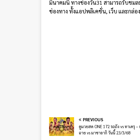
มีนาคมนี้ ทางช่องวัน31 สามารถรับชมละ
ช่องทาง ทั้งแอปพลิเคชั่น, เว็บ และกล่
PREVIOUS
ดูมวยสด ONE 172 รถถัง vs ทาเครุ – 
ฉาย vs มาซาอากิ วันนี้ 23/3/68