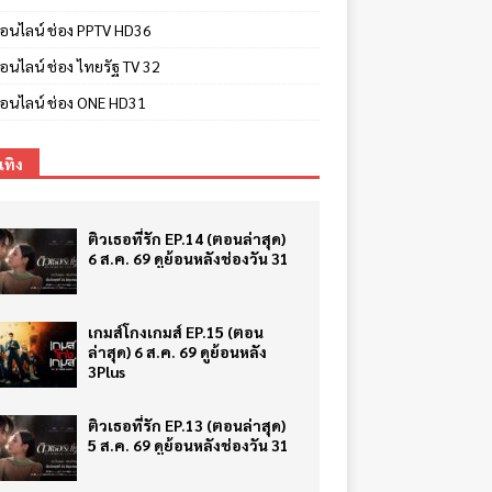
ีออนไลน์ ช่อง PPTV HD36
ออนไลน์ ช่อง ไทยรัฐ TV 32
ีออนไลน์ ช่อง ONE HD31
เทิง
ติวเธอที่รัก EP.14 (ตอนล่าสุด)
6 ส.ค. 69 ดูย้อนหลังช่องวัน 31
เกมส์โกงเกมส์ EP.15 (ตอน
ล่าสุด) 6 ส.ค. 69 ดูย้อนหลัง
3Plus
ติวเธอที่รัก EP.13 (ตอนล่าสุด)
5 ส.ค. 69 ดูย้อนหลังช่องวัน 31