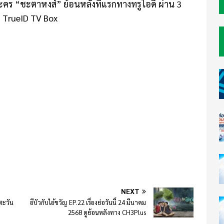
คร “ชะตาหงส์” ย้อนหลังที่แรกทางทรูไอดี ผ่าน 3
อง TrueID TV Box
NEXT
ตะวัน
อีบัวกับไอ้ขวัญ EP.22 เรื่องย่อวันนี้ 24 มีนาคม
2568 ดูย้อนหลังทาง CH3Plus