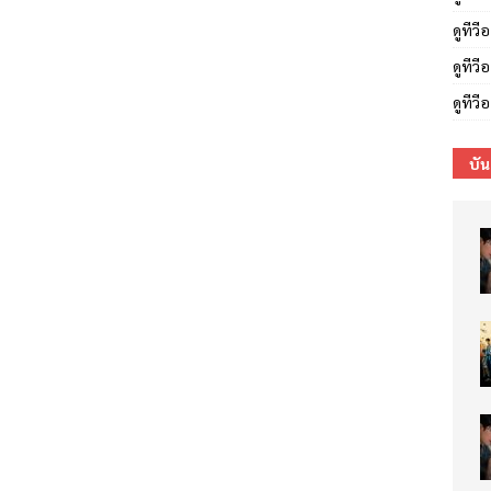
ดูทีว
ดูทีวี
ดูทีว
บัน