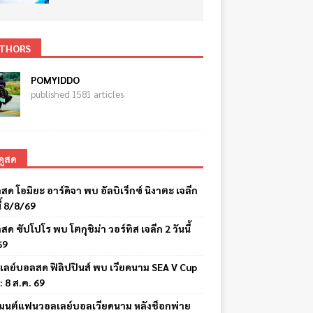
THORS
POMYIDDO
published 1581 articles
ดูสด
สด โอมิยะ อาร์ดิจา พบ อัลบิเร็กซ์ นิงาตะ เจลีก
ี้ 8/8/69
สด ซัปโปโร พบ โตกุชิม่า วอร์ทิส เจลีก 2 วันนี้
69
เลย์บอลสด ฟิลิปปินส์ พบ เวียดนาม SEA V Cup
: 8 ส.ค. 69
มนต์แฟนวอลเลย์บอลเวียดนาม หลังช็อกพ่าย