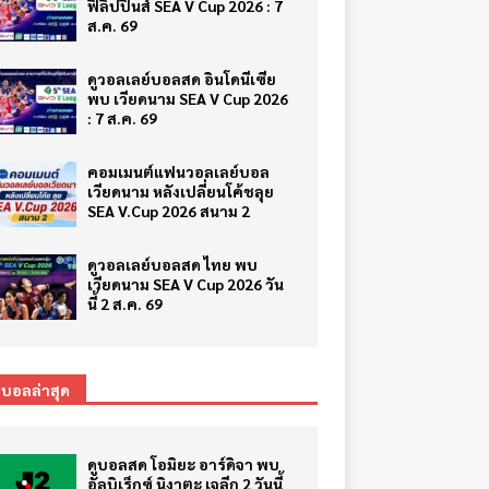
ฟิลิปปินส์ SEA V Cup 2026 : 7
ส.ค. 69
ดูวอลเลย์บอลสด อินโดนีเซีย
พบ เวียดนาม SEA V Cup 2026
: 7 ส.ค. 69
คอมเมนต์แฟนวอลเลย์บอล
เวียดนาม หลังเปลี่ยนโค้ชลุย
SEA V.Cup 2026 สนาม 2
ดูวอลเลย์บอลสด ไทย พบ
เวียดนาม SEA V Cup 2026 วัน
นี้ 2 ส.ค. 69
ตบอลล่าสุด
ดูบอลสด โอมิยะ อาร์ดิจา พบ
อัลบิเร็กซ์ นิงาตะ เจลีก 2 วันนี้