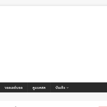
วอลเลย์บอล
ดูแบดสด
บันเทิง