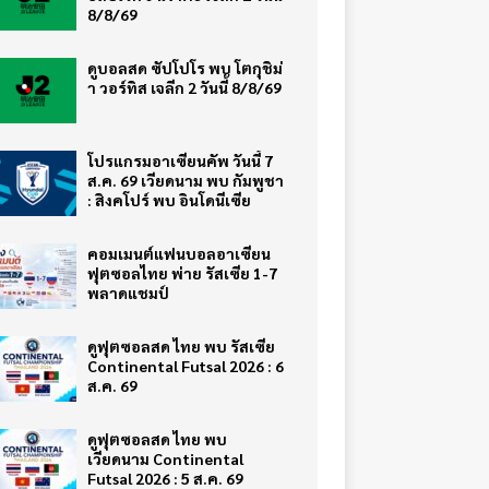
8/8/69
ดูบอลสด ซัปโปโร พบ โตกุชิม่
า วอร์ทิส เจลีก 2 วันนี้ 8/8/69
โปรแกรมอาเซียนคัพ วันนี้ 7
ส.ค. 69 เวียดนาม พบ กัมพูชา
: สิงคโปร์ พบ อินโดนีเซีย
คอมเมนต์แฟนบอลอาเซียน
ฟุตซอลไทย พ่าย รัสเซีย 1-7
พลาดแชมป์
ดูฟุตซอลสด ไทย พบ รัสเซีย
Continental Futsal 2026 : 6
ส.ค. 69
ดูฟุตซอลสด ไทย พบ
เวียดนาม Continental
Futsal 2026 : 5 ส.ค. 69