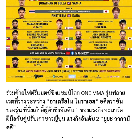
ร่วมด้วยไฟต์รีแมตช์ชิงแชมป์โลก ONE MMA รุ่นฟลาย
เวตที่ว่าง ระหว่าง “
อาเดรียโน โมราเอส
” อดีตราชัน
ของรุ่น ที่นั่งเก้าอี้ผู้ท้าชิงอันดับ 1 ของแรงกิง จะมาวัด
ฝีมือกับคู่ปรับเก่าชาวญี่ปุ่น แรงกิงอันดับ 2 “
ยูยะ วากามั
ตสึ
”