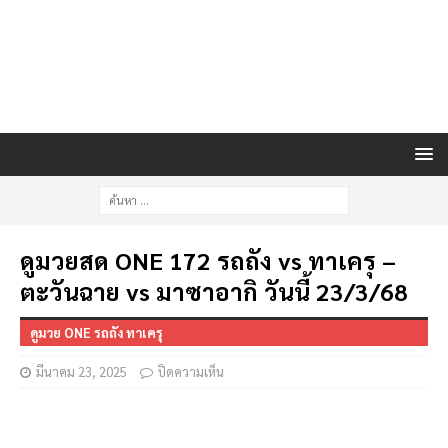
ดูมวยสด ONE 172 รถถัง vs ทาเครุ –
ตะวันฉาย vs มาซาอากิ วันนี้ 23/3/68
ดูมวย ONE รถถัง ทาเครุ
มีนาคม 23, 2025
ปิดความเห็น