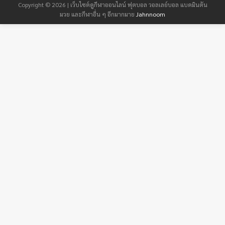
Copyright © 2026 | เว็บไซต์ดูกีฬาออนไลน์ ฟุตบอล วอลเลย์บอล แบดมินตัน
มวย และกีฬาอื่น ๆ อีกมากมาย
Jahnnoom