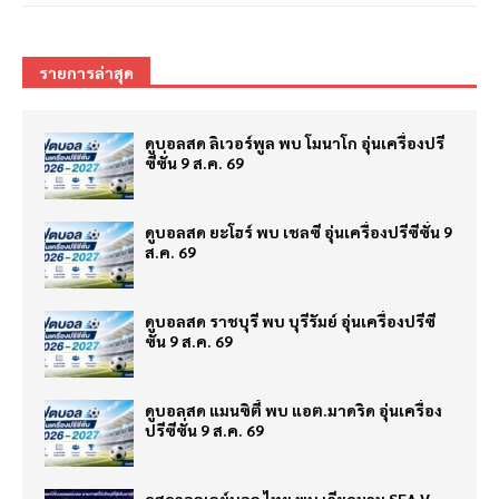
รายการล่าสุด
ดูบอลสด ลิเวอร์พูล พบ โมนาโก อุ่นเครื่องปรี
ซีซั่น 9 ส.ค. 69
ดูบอลสด ยะโฮร์ พบ เชลซี อุ่นเครื่องปรีซีซั่น 9
ส.ค. 69
ดูบอลสด ราชบุรี พบ บุรีรัมย์ อุ่นเครื่องปรีซี
ซั่น 9 ส.ค. 69
ดูบอลสด แมนซิตี้ พบ แอต.มาดริด อุ่นเครื่อง
ปรีซีซั่น 9 ส.ค. 69