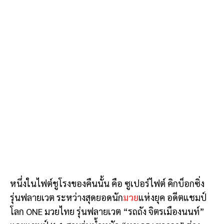
หนึ่งในไฟต์ชูโรงของคืนนั้น คือ ซูเปอร์ไฟต์ คิกบ็อกซิ่ง
รุ่นฟลายเวต ระหว่างสุดยอดนัก
มวย
แห่งยุค อดีตแชมป์
โลก ONE มวยไทย รุ่นฟลายเวต “รถถัง จิตรเมืองนนท์”