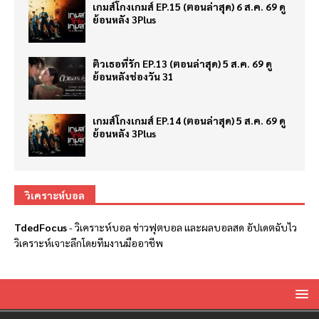
เกมส์โกงเกมส์ EP.15 (ตอนล่าสุด) 6 ส.ค. 69 ดู
ย้อนหลัง 3Plus
ติวเธอที่รัก EP.13 (ตอนล่าสุด) 5 ส.ค. 69 ดู
ย้อนหลังช่องวัน 31
เกมส์โกงเกมส์ EP.14 (ตอนล่าสุด) 5 ส.ค. 69 ดู
ย้อนหลัง 3Plus
วิเคราะห์บอล
TdedFocus
-
วิเคราะห์บอล
ข่าวฟุตบอล และผลบอลสด อัปเดตฉับไว
วิเคราะห์เจาะลึกโดยทีมงานมืออาชีพ