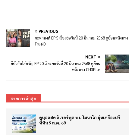
PREVIOUS
ชะตาหงส์ EP.5 เรื่องย่อวันนี้ 20 มีนาคม 2568 ดูย้อนหลังทาง
TrueID
NEXT
อีบัวกับไอ้ขวัญ EP.20 เรื่องย่อวันนี้ 20 มีนาคม 2568 ดูย้อน
หลังทาง CH3Plus
รายการล่าสุด
ดูบอลสด ลิเวอร์พูล พบ โมนาโก อุ่นเครื่องปรี
ซีซั่น 9 ส.ค. 69