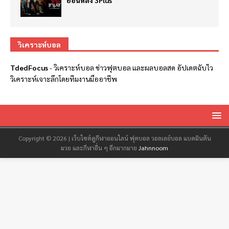
ย้อนหลัง 3Plus
วิเคราะห์บอล
TdedFocus
-
วิเคราะห์บอล
ข่าวฟุตบอล และผลบอลสด อัปเดตฉับไว
วิเคราะห์เจาะลึกโดยทีมงานมืออาชีพ
Copyright © 2026 | เว็บไซต์ดูกีฬาออนไลน์ ฟุตบอล วอลเลย์บอล แบดมินตัน
มวย และกีฬาอื่น ๆ อีกมากมาย
Jahnnoom