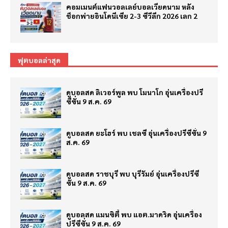
คอมเมนต์แฟนวอลเลย์บอลเวียดนาม หลัง
ช็อกพ่ายอินโดนีเซีย 2-3 ซีวีลีก 2026 เลก 2
ฟุตบอลล่าสุด
ดูบอลสด ลิเวอร์พูล พบ โมนาโก อุ่นเครื่องปรี
ซีซั่น 9 ส.ค. 69
ดูบอลสด ยะโฮร์ พบ เชลซี อุ่นเครื่องปรีซีซั่น 9
ส.ค. 69
ดูบอลสด ราชบุรี พบ บุรีรัมย์ อุ่นเครื่องปรีซี
ซั่น 9 ส.ค. 69
ดูบอลสด แมนซิตี้ พบ แอต.มาดริด อุ่นเครื่อง
ปรีซีซั่น 9 ส.ค. 69