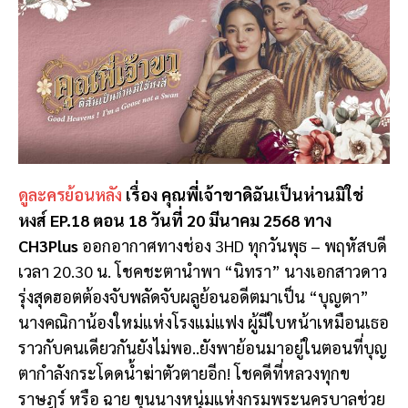
ดูละครย้อนหลัง
เรื่อง คุณพี่เจ้าขาดิฉันเป็นห่านมิใช่
หงส์ EP.18 ตอน 18 วันที่ 20 มีนาคม 2568 ทาง
CH3Plus
ออกอากาศทางช่อง 3HD ทุกวันพุธ – พฤหัสบดี
เวลา 20.30 น. โชคชะตานำพา “นิทรา” นางเอกสาวดาว
รุ่งสุดฮอตต้องจับพลัดจับผลูย้อนอดีตมาเป็น “บุญตา”
นางคณิกาน้องใหม่แห่งโรงแม่แฟง ผู้มีใบหน้าเหมือนเธอ
ราวกับคนเดียวกันยังไม่พอ..ยังพาย้อนมาอยู่ในตอนที่บุญ
ตากำลังกระโดดน้ำฆ่าตัวตายอีก! โชคดีที่หลวงทุกข
ราษฎร์ หรือ ฉาย ขุนนางหนุ่มแห่งกรมพระนครบาลช่วย