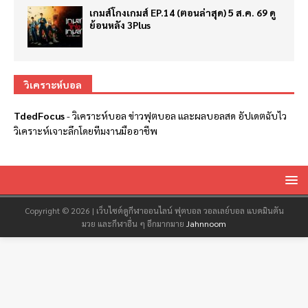
เกมส์โกงเกมส์ EP.14 (ตอนล่าสุด) 5 ส.ค. 69 ดู
ย้อนหลัง 3Plus
วิเคราะห์บอล
TdedFocus
-
วิเคราะห์บอล
ข่าวฟุตบอล และผลบอลสด อัปเดตฉับไว
วิเคราะห์เจาะลึกโดยทีมงานมืออาชีพ
Copyright © 2026 | เว็บไซต์ดูกีฬาออนไลน์ ฟุตบอล วอลเลย์บอล แบดมินตัน
มวย และกีฬาอื่น ๆ อีกมากมาย
Jahnnoom