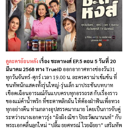
ดูละครย้อนหลัง
เรื่อง ชะตาหงส์ EP.5 ตอน 5 วันที่ 20
มีนาคม 2568 ทาง TrueID
ออกอากาศทางช่องวัน31
ทุกวันจันทร์-ศุกร์ เวลา 19.00 น. ละครดราม่าเข้มข้น ที่
ขนทัพนักแสดงทั้งรุ่นใหญ่-รุ่นเล็ก มาประชันบทบาท
เชือดเฉือนอารมณ์กันแบบครบทุกอรรถรส กับเรื่องราว
ของแม่ค้าน้ำพริก ที่ชะตาพลิกผัน ให้ต้องฝ่าฟันเพื่อทวง
ทุกอย่างคืน ท่ามกลางอุปสรรคมากมาย โดยเป็นการจับคู่
ระหว่างนางเอกดาวรุ่ง “ผิงผิง ณิชา ปิยะวัฒนานนท์” กับ
พระเอกคลื่นลูกใหม่ “ปลื้ม ธยศทรณ์ ไวยฉัยยา” เสริมทัพ