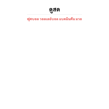
ดูสด
ฟุตบอล วอลเลย์บอล แบดมินตัน มวย