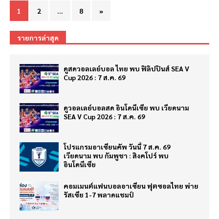
1
2
…
8
»
รายการล่าสุด
ดูสดวอลเลย์บอล ไทย พบ ฟิลิปปินส์ SEA V
Cup 2026 : 7 ส.ค. 69
ดูวอลเลย์บอลสด อินโดนีเซีย พบ เวียดนาม
SEA V Cup 2026 : 7 ส.ค. 69
โปรแกรมอาเซียนคัพ วันนี้ 7 ส.ค. 69
เวียดนาม พบ กัมพูชา : สิงคโปร์ พบ
อินโดนีเซีย
คอมเมนต์แฟนบอลอาเซียน ฟุตซอลไทย พ่าย
รัสเซีย 1-7 พลาดแชมป์