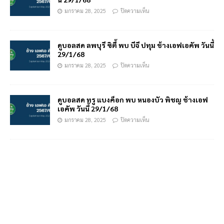
มกราคม 28, 2025
ปิดความเห็น
ดูบอลสด ลพบุรี ซิตี้ พบ บีจี ปทุม ช้างเอฟเอคัพ วันนี้
29/1/68
มกราคม 28, 2025
ปิดความเห็น
ดูบอลสด ทรู แบงค็อก พบ หนองบัว พิชญ ช้างเอฟ
เอคัพ วันนี้ 29/1/68
มกราคม 28, 2025
ปิดความเห็น