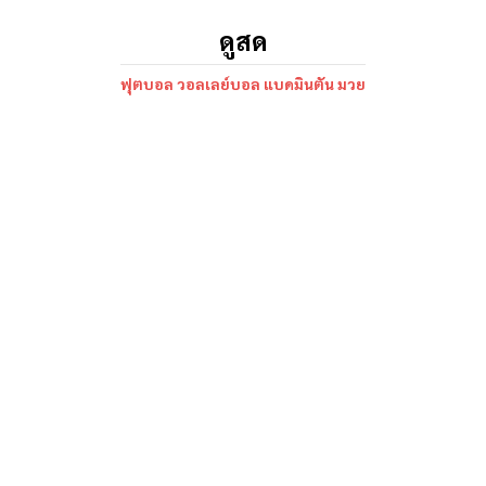
ดูสด
ฟุตบอล วอลเลย์บอล แบดมินตัน มวย