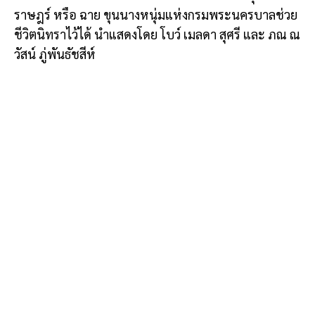
ราษฎร์ หรือ ฉาย ขุนนางหนุ่มแห่งกรมพระนครบาลช่วย
ชีวิตนิทราไว้ได้ นำแสดงโดย โบว์ เมลดา สุศรี และ ภณ ณ
วัสน์ ภู่พันธัชสีห์