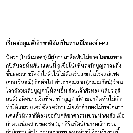
เรื่องย่อคุณพี่เจ้าขาดิฉันเป็นห่านมิใช่หงส์ EP.3
นิทรา (โบว์ เมลดา) มีผู้ชายมาติดพันไม่ขาด โดยเฉพาะ
กปิตันจอห์นสัน (แดนนี่ ลูเซียโน่) ที่หลงรักบุญตาจนถึง
ขั้นยอมวางมัดจำไถ่ตัวให้ไม่ต้องรับแขกในโรงแม่แฟง
(จอย รินลณี) อีกต่อไป ทำเอาคุณฉาย (ภณ ณวัสน์) ร้อน
ใจกลัวจะเสียบุญตาให้คนอื่น ส่วนเจ้าสัวทอง (เดี่ยว สุริ
ยนต์) อดีตนายเงินที่หลงรักบุญตาก็ตามมาติดพันไม่เลิก
ทำให้เกสร (แคร์ ฉัตรฑริกา) เมียเจ้าสัวทองไม่พอใจมาก
แต่แล้วนิทราก็ต้องเจอกับคดีฆาตกรรมชวนน่าสงสัย เมื่อ
ลำดวนน้องสาวของช่อ (มุก สิรินรัตน์) นางคณิการ่วม
สำนักหายตัวไปก่อนจะถูกพบศพอย่างมีเงื่อนงำ งานนี้