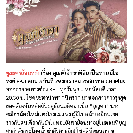
ดูละครย้อนหลัง
เรื่อง คุณพี่เจ้าขาดิฉันเป็นห่านมิใช่
หงส์ EP.3 ตอน 3 วันที่ 29 มกราคม 2568 ทาง CH3Plus
ออกอากาศทางช่อง 3HD ทุกวันพุธ – พฤหัสบดี เวลา
20.30 น. โชคชะตานำพา “นิทรา” นางเอกสาวดาวรุ่งสุด
ฮอตต้องจับพลัดจับผลูย้อนอดีตมาเป็น “บุญตา” นาง
คณิกาน้องใหม่แห่งโรงแม่แฟง ผู้มีใบหน้าเหมือนเธอ
ราวกับคนเดียวกันยังไม่พอ..ยังพาย้อนมาอยู่ในตอนที่บุญ
ตากำลังกระโดดน้ำฆ่าตัวตายอีก! โชคดีที่หลวงทุกข