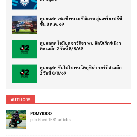
ดูบอลสด เชลซี พบ เอซี มิลาน อุ่นเครื่องปรีซี
ซั่น 8 ส.ค. 69
ดูบอลสด โอมิยะ อาร์ดิจา พบ อัลบิเร็กซ์ นิงา
ตะ เจลีก 2 วันนี้ 8/8/69
ดูบอลสด ซัปโปโร พบ โตกุชิม่า วอร์ทิส เจลีก
2 วันนี้ 8/8/69
AUTHORS
POMYIDDO
published 1581 articles