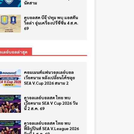
นัดสาม
ดูบอลสด บีจี ปทุม พบ แอสตัน
วิลล่า อุ่นเครื่องปรีซีซั่น 4 ส.ค.
69
ลเลย์บอลล่าสุด
คอมเมนต์แฟนวอลเลย์บอล
เวียดนาม หลังเปลี่ยนโค้ชลุย
SEA V.Cup 2026 สนาม 2
ดูวอลเลย์บอลสด ไทย พบ
เวียดนาม SEA V Cup 2026 วัน
นี้ 2 ส.ค. 69
ดูวอลเลย์บอลสด ไทย พบ
ฟิลิปปินส์ SEA V.League 2026
วันนี้ 1 ส.ค. 69