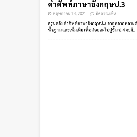
คําศัพท์ภาษาอังกฤษป.3
พฤษภาคม 18, 2021
ปิดความเห็น
สรุปคลัง คําศัพท์ภาษาอังกฤษป.3 จากหลากหลายตำร
พื้นฐาน และเพิ่มเติม เพื่อต่อยอดไปสู่ชั้น ป.4 จะมี..