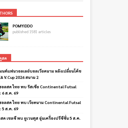
THORS
POMYIDDO
published 1581 articles
ดูสด
มนต์แฟนวอลเลย์บอลเวียดนาม หลังเปลี่ยนโค้ช
EA V.Cup 2026 สนาม 2
ซอลสด ไทย พบ รัสเซีย Continental Futsal
: 6 ส.ค. 69
ตซอลสด ไทย พบ เวียดนาม Continental Futsal
: 5 ส.ค. 69
สด เชลซี พบ ยูเวนตุส อุ่นเครื่องปรีซีซั่น 5 ส.ค.