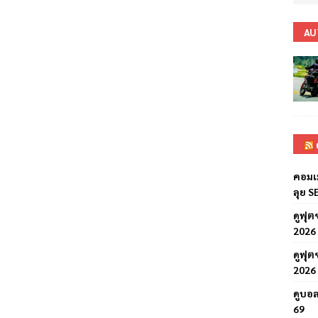
AU
คอมเ
ลุย S
ดูฟุต
2026 
ดูฟุ
2026 
ดูบอล
69