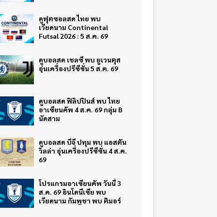
ดูฟุตซอลสด ไทย พบ
เวียดนาม Continental
Futsal 2026 : 5 ส.ค. 69
ดูบอลสด เชลซี พบ ยูเวนตุส
อุ่นเครื่องปรีซีซั่น 5 ส.ค. 69
ดูบอลสด ฟิลิปปินส์ พบ ไทย
อาเซียนคัพ 4 ส.ค. 69 กลุ่ม B
นัดสาม
ดูบอลสด บีจี ปทุม พบ แอสตัน
วิลล่า อุ่นเครื่องปรีซีซั่น 4 ส.ค.
69
โปรแกรมอาเซียนคัพ วันนี้ 3
ส.ค. 69 อินโดนีเซีย พบ
เวียดนาม กัมพูชา พบ ติมอร์