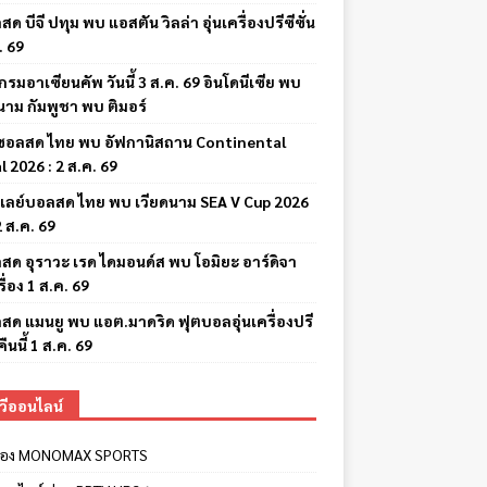
สด บีจี ปทุม พบ แอสตัน วิลล่า อุ่นเครื่องปรีซีซั่น
. 69
รมอาเซียนคัพ วันนี้ 3 ส.ค. 69 อินโดนีเซีย พบ
นาม กัมพูชา พบ ติมอร์
ตซอลสด ไทย พบ อัฟกานิสถาน Continental
l 2026 : 2 ส.ค. 69
ลเลย์บอลสด ไทย พบ เวียดนาม SEA V Cup 2026
 2 ส.ค. 69
สด อุราวะ เรด ไดมอนด์ส พบ โอมิยะ อาร์ดิจา
รื่อง 1 ส.ค. 69
สด แมนยู พบ แอต.มาดริด ฟุตบอลอุ่นเครื่องปรี
 คืนนี้ 1 ส.ค. 69
ีวีออนไลน์
ีช่อง MONOMAX SPORTS