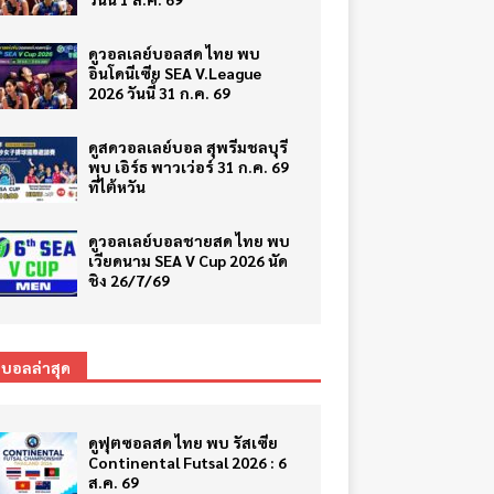
ดูวอลเลย์บอลสด ไทย พบ
อินโดนีเซีย SEA V.League
2026 วันนี้ 31 ก.ค. 69
ดูสดวอลเลย์บอล สุพรีมชลบุรี
พบ เอิร์ธ พาวเว่อร์ 31 ก.ค. 69
ที่ไต้หวัน
ดูวอลเลย์บอลชายสด ไทย พบ
เวียดนาม SEA V Cup 2026 นัด
ชิง 26/7/69
ตบอลล่าสุด
ดูฟุตซอลสด ไทย พบ รัสเซีย
Continental Futsal 2026 : 6
ส.ค. 69