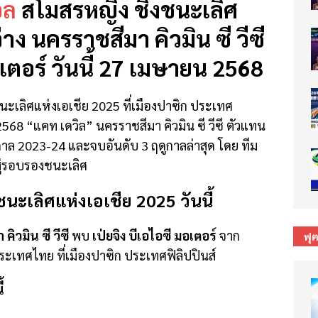
อล
สโมสรหญิง ชิงชนะเลิศ
าง นครราชสีมา คิวมิน ซี วีซี
เตอร์ วันนี้ 27 เมษายน 2568
ะเลิศแห่งเอเชีย 2025 ที่เมืองปาซิก ประเทศ
2568 “แคท เดวิล” นครราชสีมา คิวมิน ซี วีซี ตัวแทน
าล 2023-24 และจบอันดับ 3 ฤดูกาลล่าสุด โดย ทีม
ู่รอบรองชนะเลิศ
ะเลิศแห่งเอเชีย 2025 วันนี้
ิวมิน ซี วีซี
พบ
เป่ยจิง บีเอไอซี มอเตอร์
จาก
ฟุ
ะเทศไทย ที่เมืองปาซิก ประเทศฟิลิปปินส์
้