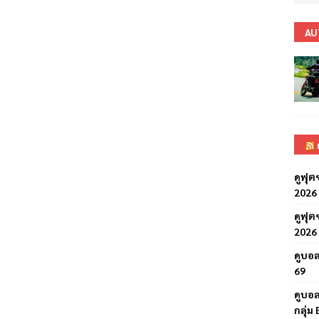
AU
ดูฟุต
2026 
ดูฟุ
2026 
ดูบอล
69
ดูบอล
กลุ่ม