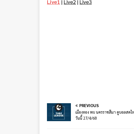
Live1
|
Live2
|
Live3
PREVIOUS
เมืองทอง พบ นครราชสีมา ดูบอลสดไ
วันนี้ 27/4/68