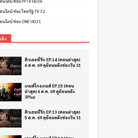
ีออนไลน์ ช่อง PPTV HD36
ออนไลน์ ช่อง ไทยรัฐ TV 32
ีออนไลน์ ช่อง ONE HD31
เทิง
ติวเธอที่รัก EP.14 (ตอนล่าสุด)
6 ส.ค. 69 ดูย้อนหลังช่องวัน 31
เกมส์โกงเกมส์ EP.15 (ตอน
ล่าสุด) 6 ส.ค. 69 ดูย้อนหลัง
3Plus
ติวเธอที่รัก EP.13 (ตอนล่าสุด)
5 ส.ค. 69 ดูย้อนหลังช่องวัน 31