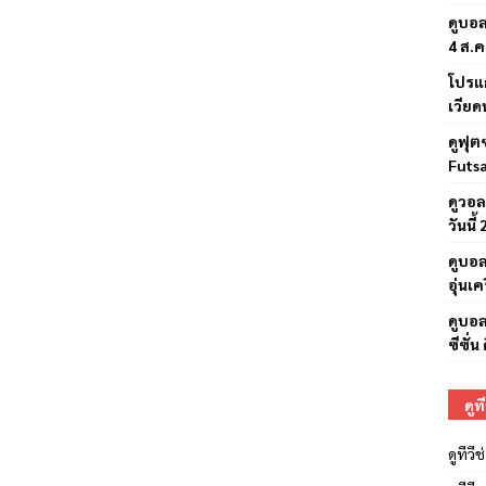
ดูบอล
4 ส.ค
โปรแก
เวียด
ดูฟุ
Futsa
ดูวอ
วันนี้
ดูบอล
อุ่นเค
ดูบอล
ซีซั่น
ดูท
ดูทีว