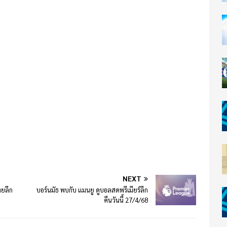
NEXT
ทยลีก
บอร์นมัธ พบกับ แมนยู ดูบอลสดพรีเมียร์ลีก
คืนวันนี้ 27/4/68