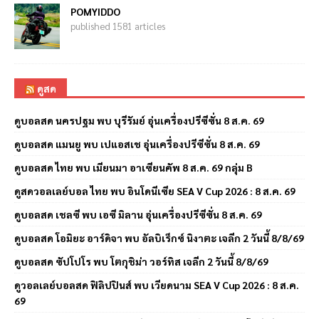
POMYIDDO
published 1581 articles
ดูสด
ดูบอลสด นครปฐม พบ บุรีรัมย์ อุ่นเครื่องปรีซีซั่น 8 ส.ค. 69
ดูบอลสด แมนยู พบ เปแอสเช อุ่นเครื่องปรีซีซั่น 8 ส.ค. 69
ดูบอลสด ไทย พบ เมียนมา อาเซียนคัพ 8 ส.ค. 69 กลุ่ม B
ดูสดวอลเลย์บอล ไทย พบ อินโดนีเซีย SEA V Cup 2026 : 8 ส.ค. 69
ดูบอลสด เชลซี พบ เอซี มิลาน อุ่นเครื่องปรีซีซั่น 8 ส.ค. 69
ดูบอลสด โอมิยะ อาร์ดิจา พบ อัลบิเร็กซ์ นิงาตะ เจลีก 2 วันนี้ 8/8/69
ดูบอลสด ซัปโปโร พบ โตกุชิม่า วอร์ทิส เจลีก 2 วันนี้ 8/8/69
ดูวอลเลย์บอลสด ฟิลิปปินส์ พบ เวียดนาม SEA V Cup 2026 : 8 ส.ค.
69