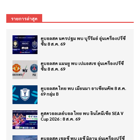
รายการล่าสุด
ดูบอลสด นครปฐม พบ บุรีรัมย์ อุ่นเครื่องปรีซี
ซั่น 8 ส.ค. 69
ดูบอลสด แมนยู พบ เปแอสเช อุ่นเครื่องปรีซี
ซั่น 8 ส.ค. 69
ดูบอลสด ไทย พบ เมียนมา อาเซียนคัพ 8 ส.ค.
69 กลุ่ม B
ดูสดวอลเลย์บอล ไทย พบ อินโดนีเซีย SEA V
Cup 2026 : 8 ส.ค. 69
ดูบอลสด เชลซี พบ เอซี มิลาน อุ่นเครื่องปรีซี