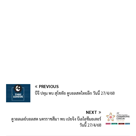
PREVIOUS
บีจี ปทุม พบ สุโขทัย ดูบอลสดไทยลีก วันนี้ 27/4/68
NEXT
ดูวอลเลย์บอลสด นครราชสีมา พบ เป่ยจิง บีเอไอซีมอเตอร์
วันนี้ 27/4/68