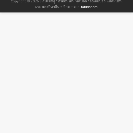
Copyright © 2026 | เว็บไซต์ดูกีฬาออนไลน์ ฟุตบอล วอลเลย์บอล แบดมินตัน
มวย และกีฬาอื่น ๆ อีกมากมาย
Jahnnoom