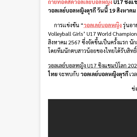
ถ่ายทอดสดวอลเลย์บอลหญิง
U17 ชิงแช
วอลเลย์บอลหญิงตุรกี วันนี้ 19 สิงหาค
การเเข่งขัน “
วอลเลย์บอลหญิง
รุ่นอา
Volleyball Girls’ U17 World Championsh
สิงหาคม 2567 ซึ่งจัดขึ้นเป็นครั้งแรก นั
โดยทีมนักตบสาวน้อยของไทยได้รับสิทธิ์เข
วอลเลย์บอลหญิง U17 ชิงแชมป์โลก 20
ไทย
จะพบกับ
วอลเลย์บอลหญิงตุรกี
เวล
ช่