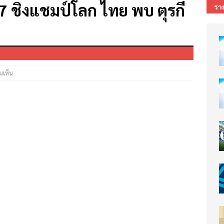
 ชิงแชมป์โลก ไทย พบ ตุรกี
รา
มเห็น