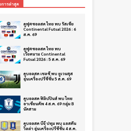
ยการล่าสุด
ดูฟุตซอลสด ไทย พบ รัสเซีย
Continental Futsal 2026 : 6
ส.ค. 69
ดูฟุตซอลสด ไทย พบ
เวียดนาม Continental
Futsal 2026 : 5 ส.ค. 69
ดูบอลสด เชลซี พบ ยูเวนตุส
อุ่นเครื่องปรีซีซั่น 5 ส.ค. 69
ดูบอลสด ฟิลิปปินส์ พบ ไทย
อาเซียนคัพ 4 ส.ค. 69 กลุ่ม B
นัดสาม
ดูบอลสด บีจี ปทุม พบ แอสตัน
วิลล่า อุ่นเครื่องปรีซีซั่น 4 ส.ค.