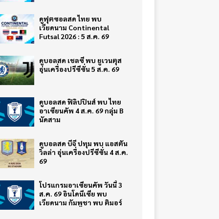
ดูฟุตซอลสด ไทย พบ
เวียดนาม Continental
Futsal 2026 : 5 ส.ค. 69
ดูบอลสด เชลซี พบ ยูเวนตุส
อุ่นเครื่องปรีซีซั่น 5 ส.ค. 69
ดูบอลสด ฟิลิปปินส์ พบ ไทย
อาเซียนคัพ 4 ส.ค. 69 กลุ่ม B
นัดสาม
ดูบอลสด บีจี ปทุม พบ แอสตัน
วิลล่า อุ่นเครื่องปรีซีซั่น 4 ส.ค.
69
โปรแกรมอาเซียนคัพ วันนี้ 3
ส.ค. 69 อินโดนีเซีย พบ
เวียดนาม กัมพูชา พบ ติมอร์