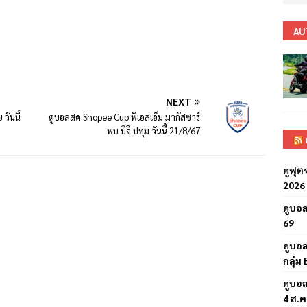
AU
NEXT
วันนี้
ดูบอลสด Shopee Cup พีเอสเอ็ม มากัสซาร์
พบ บีจี ปทุม วันนี้ 21/8/67
ดูฟุ
2026 
ดูบอล
69
ดูบอล
กลุ่ม
ดูบอล
4 ส.ค