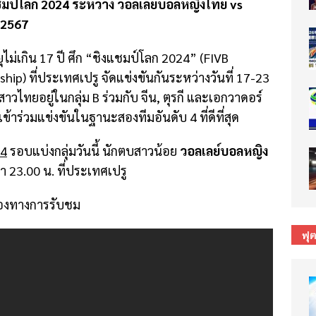
มป์โลก 2024 ระหว่าง วอลเลย์บอลหญิงไทย vs
ม 2567
ยุไม่เกิน 17 ปี ศึก “ชิงแชมป์โลก 2024” (FIVB
ip) ที่ประเทศเปรู จัดแข่งขันกันระหว่างวันที่ 17-23
กสาวไทยอยู่ในกลุ่ม B ร่วมกับ จีน, ตุรกี และเอกวาดอร์
้าร่วมแข่งขันในฐานะสองทีมอันดับ 4 ที่ดีที่สุด
24
รอบแบ่งกลุ่มวันนี้ นักตบสาวน้อย
วอลเลย์บอลหญิง
า 23.00 น. ที่ประเทศเปรู
องทางการรับชม
ฟุ