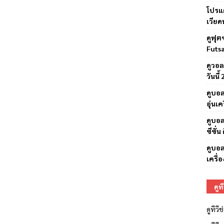
โปรแก
เวียด
ดูฟุ
Futsa
ดูวอ
วันนี้
ดูบอล
อุ่นเค
ดูบอล
ซีซั่น
ดูบอล
เครื่อ
ดูท
ดูทีว