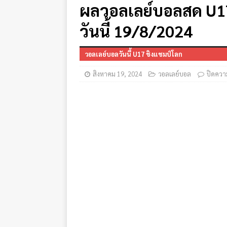
ผลวอลเลย์บอลสด U17
วันนี้ 19/8/2024
วอลเลย์บอลวันนี้ U17 ชิงแชมป์โลก
สิงหาคม 19, 2024
วอลเลย์บอล
ปิดควา